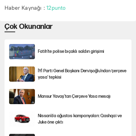
Haber Kaynağı :
12punto
Çok Okunanlar
Fatih’te polise bıçaklı saldırı girişimi
İYİ Parti Genel Başkanı Dervişoğlu'ndan ‘çerçeve
yasa’ tepkisi
Mansur Yavaş’tan Çerçeve Yasa mesajı
Nissan’da ağustos kampanyaları: Qashqai ve
Juke öne çıktı