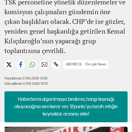
TSK personeline yönelik düzenlemeler ve
komisyon çalışmaları gündemin öne
çıkan başlıkları olacak. CHP’de ise gözler,
yeniden genel başkanlığa getirilen Kemal
Kılıçdaroğlu’nun yapacağı grup
toplantısına çevrildi.
ABONE OL
Yayınlanma: 07.06.2026 10:52
Güncelleme: 07.06.2026 10:57
Haberlerini algoritmaya bırakma, hangi kaynağı
okuyacağına sen karar ver. 12punto'yu tercih ettiğin
kaynaklar arasına ekle!