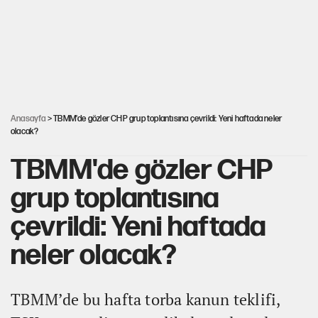
YENİ Parti'de 'çerçeve yasa' çatlağı
Kılıçdaroğlu’ndan çerçeve yasa mesajı
Anasayfa
> TBMM'de gözler CHP grup toplantısına çevrildi: Yeni haftada neler
olacak?
TBMM'de gözler CHP
grup toplantısına
çevrildi: Yeni haftada
neler olacak?
TBMM’de bu hafta torba kanun teklifi,