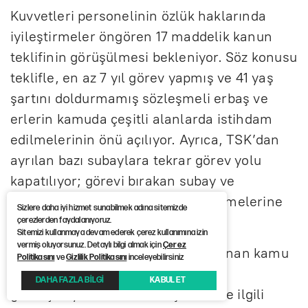
Kuvvetleri personelinin özlük haklarında
iyileştirmeler öngören 17 maddelik kanun
teklifinin görüşülmesi bekleniyor. Söz konusu
teklifle, en az 7 yıl görev yapmış ve 41 yaş
şartını doldurmamış sözleşmeli erbaş ve
erlerin kamuda çeşitli alanlarda istihdam
edilmelerinin önü açılıyor. Ayrıca, TSK’dan
ayrılan bazı subaylara tekrar görev yolu
kapatılıyor; görevi bırakan subay ve
astsubayların yeniden orduya dönmelerine
Sizlere daha iyi hizmet sunabilmek adına sitemizde
yasak getiriliyor.
çerezlerden faydalanıyoruz.
Sitemizi kullanmaya devam ederek çerez kullanımına izin
vermiş oluyorsunuz. Detaylı bilgi almak için
Çerez
Aynı teklifte kritik görevlerde bulunan kamu
Politikasını
ve
Gizlilik Politikasını
inceleyebilirsiniz
personeline yönelik terör irtibatı
DAHA FAZLA BİLGİ
KABUL ET
gerekçesiyle alınan idari işlemlerle ilgili