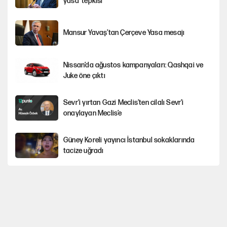
yasa’ tepkisi
Mansur Yavaş’tan Çerçeve Yasa mesajı
Nissan’da ağustos kampanyaları: Qashqai ve
Juke öne çıktı
Sevr’i yırtan Gazi Meclis’ten cilalı Sevr’i
onaylayan Meclis’e
Güney Koreli yayıncı İstanbul sokaklarında
tacize uğradı
Togg’da Ağustos fiyatları ve kredi seçenekleri
PKK Yasası 15 Ağustos’a mı yetiştirilecek?!