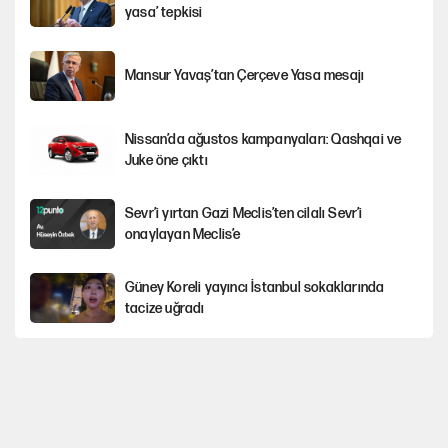
c
yasa’ tepkisi
r
Mansur Yavaş’tan Çerçeve Yasa mesajı
e
e
Nissan’da ağustos kampanyaları: Qashqai ve
n
Juke öne çıktı
Sevr’i yırtan Gazi Meclis’ten cilalı Sevr’i
onaylayan Meclis’e
Güney Koreli yayıncı İstanbul sokaklarında
tacize uğradı
Togg’da Ağustos fiyatları ve kredi seçenekleri
PKK Yasası 15 Ağustos’a mı yetiştirilecek?!