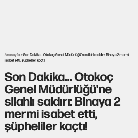
YENİ Parti'de 'çerçeve yasa' çatlağı
Kılıçdaroğlu’ndan çerçeve yasa mesajı
Anasayfa
> Son Dakika... Otokoç Genel Müdürlüğü'ne silahlı saldırı: Binaya 2 mermi
isabet etti, şüpheliler kaçtı!
Son Dakika... Otokoç
Genel Müdürlüğü'ne
silahlı saldırı: Binaya 2
mermi isabet etti,
şüpheliler kaçtı!