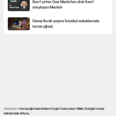
Sevr’i yırtan Gazi Meclis’ten cilalı Sevr’i
onaylayan Meclis’e
Güney Koreli yayıncı İstanbul sokaklarında
tacize uğradı
Togg’da Ağustos fiyatları ve kredi seçenekleri
PKK Yasası 15 Ağustos’a mı yetiştirilecek?!
YENİ Parti'de 'çerçeve yasa' çatlağı
Kılıçdaroğlu’ndan çerçeve yasa mesajı
Anasayfa
> Dervişoğlu'ndan iktidara Özgür Özel uyarısı: 'Millet, Erdoğan'a nasıl
hakkını iade ettiyse...'