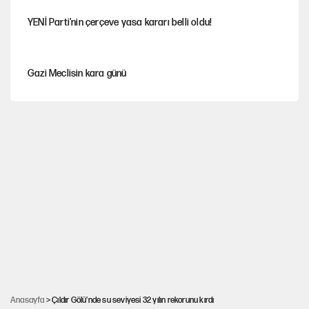
YENİ Parti'nin çerçeve yasa kararı belli oldu!
Gazi Meclisin kara günü
Karadeniz’de dron saldırısına uğrayan NADEZHDA gemisi
Türkiye'ye geldi
Miras kalan taşınmazların satışında yeni model
Avrupa'nın çöpü için Çukurova'yı ve Akdeniz'i feda etmeye
değer mi?
30’dan fazla belediye başkanı AKP'ye geçiyor
Anasayfa
> Çıldır Gölü'nde su seviyesi 32 yılın rekorunu kırdı