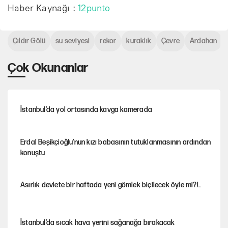
a
e
y
I
n
Haber Kaynağı :
12punto
a
ş
s
a
P
t
t
l
s
r
e
Çıldır Gölü
su seviyesi
rekor
kuraklık
Çevre
Ardahan
a
i
l
r
Çok Okunanlar
t
z
a
f
r
u
l
İstanbul’da yol ortasında kavga kamerada
l
Erdal Beşikçioğlu'nun kızı babasının tutuklanmasının ardından
s
konuştu
c
r
Asırlık devlete bir haftada yeni gömlek biçilecek öyle mi?!..
e
e
İstanbul’da sıcak hava yerini sağanağa bırakacak