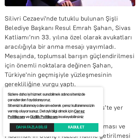
Silivri Cezaevi'nde tutuklu bulunan Şişli
Belediye Başkanı Resul Emrah Şahan, Sivas
Katliamı’nın 33. yılına özel olarak avukatları
aracılığıyla bir anma mesajı yayımladı.
Mesajında, toplumsal barışın güçlendirilmesi
için önemli noktalara değinen Şahan,
Türkiye'nin geçmişiyle yüzleşmesinin
gerekliliğine vurgu yaptı.
Sizlere daha iyi hizmet sunabilmek adına sitemizde
Başkan Şahan mesajında, “Barışı
çerezlerden faydalanıyoruz.
Sitemizi kullanmaya devam ederek çerez kullanımına izin
konuştuğumuz bu günlerde, Meclis’te yer
vermiş oluyorsunuz. Detaylı bilgi almak için
Çerez
alan tüm partiler ile Türkiye’nin
Politikasını
ve
Gizlilik Politikasını
inceleyebilirsiniz
demokratlarının ortak bir tutum alması ve
DAHA FAZLA BİLGİ
KABUL ET
Madımak’ın Utanç Müzesi haline getirilmesi