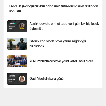
Erdal Beşikçioğlu'nun kızı babasının tutuklanmasının ardından
konuştu
Asırlık devlete bir haftada yeni gömlek biçilecek
öyle mi?!..
İstanbul’da sıcak hava yerini sağanağa
bırakacak
YENİ Parti'nin çerçeve yasa kararı belli oldu!
Gazi Meclisin kara günü
Karadeniz’de dron saldırısına uğrayan NADEZHDA gemisi
Türkiye'ye geldi