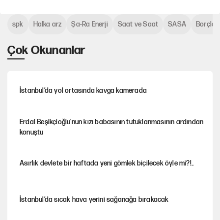
spk
Halka arz
Şa-Ra Enerji
Saat ve Saat
SASA
Borçlan
Çok Okunanlar
İstanbul’da yol ortasında kavga kamerada
Erdal Beşikçioğlu'nun kızı babasının tutuklanmasının ardından
konuştu
Asırlık devlete bir haftada yeni gömlek biçilecek öyle mi?!..
İstanbul’da sıcak hava yerini sağanağa bırakacak