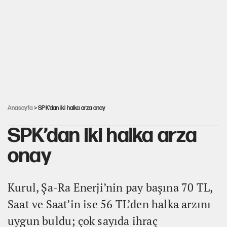
Miras kalan taşınmazların satışında yeni model
Kredi kartı şifresinde bu rakamı kullananlar
dikkat!
Avrupa'nın çöpü için Çukurova'yı ve Akdeniz'i
feda etmeye değer mi?
Anasayfa
> SPK’dan iki halka arza onay
SPK’dan iki halka arza
onay
Kurul, Şa-Ra Enerji’nin pay başına 70 TL,
Saat ve Saat’in ise 56 TL’den halka arzını
uygun buldu; çok sayıda ihraç