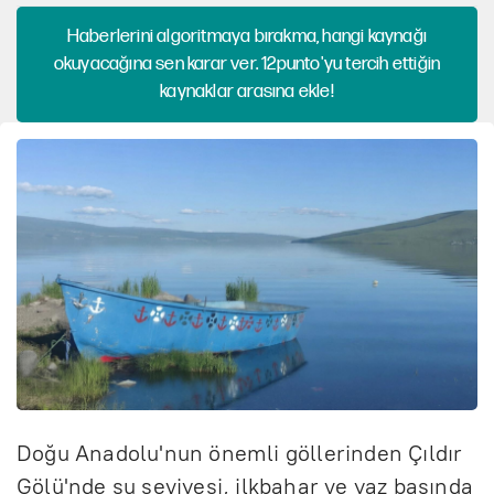
Haberlerini algoritmaya bırakma, hangi kaynağı
okuyacağına sen karar ver. 12punto'yu tercih ettiğin
kaynaklar arasına ekle!
Doğu Anadolu'nun önemli göllerinden Çıldır
Gölü'nde su seviyesi, ilkbahar ve yaz başında