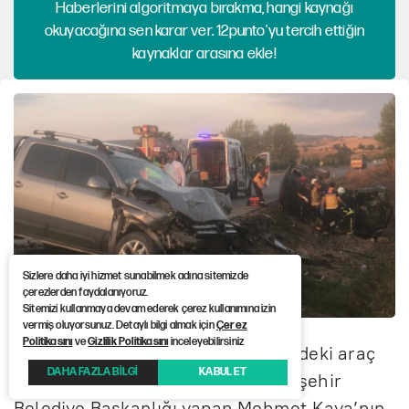
Haberlerini algoritmaya bırakma, hangi kaynağı
okuyacağına sen karar ver. 12punto'yu tercih ettiğin
kaynaklar arasına ekle!
Sizlere daha iyi hizmet sunabilmek adına sitemizde
çerezlerden faydalanıyoruz.
Sitemizi kullanmaya devam ederek çerez kullanımına izin
vermiş oluyorsunuz. Detaylı bilgi almak için
Çerez
Politikasını
ve
Gizlilik Politikasını
inceleyebilirsiniz
Edinilen bilgiye göre, O.Y. idaresindeki araç
DAHA FAZLA BİLGİ
KABUL ET
ile 1999-2001 yılları arasında Yenişehir
Belediye Başkanlığı yapan Mehmet Kaya’nın