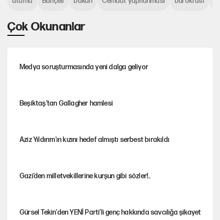
atama
Bahçeli
bakan
Cemaat yapılanması
bürokrasi
C
Çok Okunanlar
Medya soruşturmasında yeni dalga geliyor
Beşiktaş’tan Gallagher hamlesi
Aziz Yıldırım'ın kızını hedef almıştı serbest bırakıldı
Gazi’den milletvekillerine kurşun gibi sözler!..
Gürsel Tekin'den YENİ Parti’li genç hakkında savcılığa şikayet