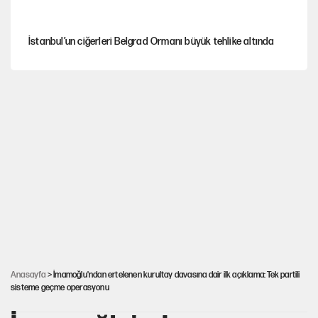
İstanbul’un ciğerleri Belgrad Ormanı büyük tehlike altında
Yeni Parti'ye eski program: Ey Kemal Derviş, geldinse vur!
Görünen bütçe, bütçe dışı riskler ve hazineyi bekleyen yük
AKP’ye geçen belediye başkanları için dikkat çeken yorum
İsrail’in Kürt planı
Anasayfa
> İmamoğlu'ndan ertelenen kurultay davasına dair ilk açıklama: Tek partili
sisteme geçme operasyonu