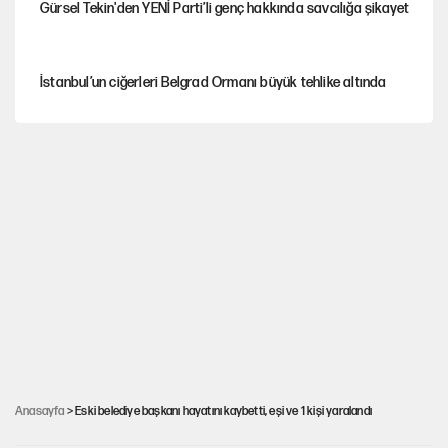
Gürsel Tekin'den YENİ Parti’li genç hakkında savcılığa şikayet
İstanbul’un ciğerleri Belgrad Ormanı büyük tehlike altında
Yeni Parti'ye eski program: Ey Kemal Derviş, geldinse vur!
Görünen bütçe, bütçe dışı riskler ve hazineyi bekleyen yük
AKP’ye geçen belediye başkanları için dikkat çeken yorum
İsrail’in Kürt planı
Anasayfa
> Eski belediye başkanı hayatını kaybetti, eşi ve 1 kişi yaralandı