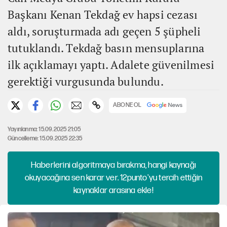
Başkanı Kenan Tekdağ ev hapsi cezası
aldı, soruşturmada adı geçen 5 şüpheli
tutuklandı. Tekdağ basın mensuplarına
ilk açıklamayı yaptı. Adalete güvenilmesi
gerektiği vurgusunda bulundu.
ABONE OL
Yayınlanma: 15.09.2025 21:05
Güncelleme: 15.09.2025 22:35
Haberlerini algoritmaya bırakma, hangi kaynağı
okuyacağına sen karar ver. 12punto'yu tercih ettiğin
kaynaklar arasına ekle!