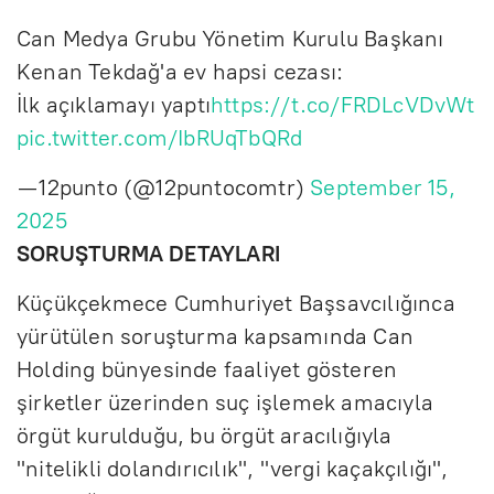
Can Medya Grubu Yönetim Kurulu Başkanı
Kenan Tekdağ'a ev hapsi cezası:
İlk açıklamayı yaptı
https://t.co/FRDLcVDvWt
pic.twitter.com/IbRUqTbQRd
— 12punto (@12puntocomtr)
September 15,
2025
SORUŞTURMA DETAYLARI
Küçükçekmece Cumhuriyet Başsavcılığınca
yürütülen soruşturma kapsamında Can
Holding bünyesinde faaliyet gösteren
şirketler üzerinden suç işlemek amacıyla
örgüt kurulduğu, bu örgüt aracılığıyla
"nitelikli dolandırıcılık", "vergi kaçakçılığı",