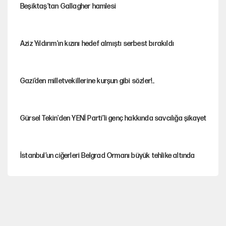
Beşiktaş’tan Gallagher hamlesi
Aziz Yıldırım'ın kızını hedef almıştı serbest bırakıldı
Gazi’den milletvekillerine kurşun gibi sözler!..
Gürsel Tekin'den YENİ Parti’li genç hakkında savcılığa şikayet
İstanbul’un ciğerleri Belgrad Ormanı büyük tehlike altında
Yeni Parti'ye eski program: Ey Kemal Derviş, geldinse vur!