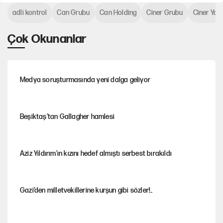
adli kontrol
Can Grubu
Can Holding
Ciner Grubu
Ciner Yay
Çok Okunanlar
Medya soruşturmasında yeni dalga geliyor
Beşiktaş’tan Gallagher hamlesi
Aziz Yıldırım'ın kızını hedef almıştı serbest bırakıldı
Gazi’den milletvekillerine kurşun gibi sözler!..