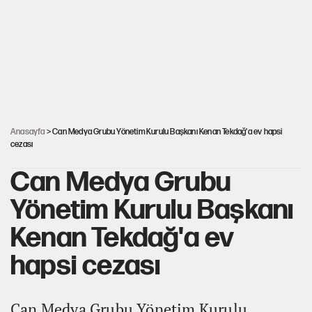
Görünen bütçe, bütçe dışı riskler ve hazineyi bekleyen yük
AKP’ye geçen belediye başkanları için dikkat çeken yorum
İsrail’in Kürt planı
Anasayfa
> Can Medya Grubu Yönetim Kurulu Başkanı Kenan Tekdağ'a ev hapsi
cezası
Can Medya Grubu
Yönetim Kurulu Başkanı
Kenan Tekdağ'a ev
hapsi cezası
Can Medya Grubu Yönetim Kurulu