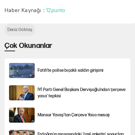
Haber Kaynağı :
12punto
Deniz Göktaş
Çok Okunanlar
Fatih’te polise bıçaklı saldırı girişimi
İYİ Parti Genel Başkanı Dervişoğlu'ndan ‘çerçeve
yasa’ tepkisi
Mansur Yavaş’tan Çerçeve Yasa mesajı
Erdoğan'ın masasındaki 'özel anketin' sonuçları