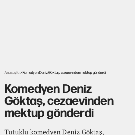
YENİ Parti'de 'çerçeve yasa' çatlağı
Kılıçdaroğlu’ndan çerçeve yasa mesajı
UltraAslan lideri Sebahattin Şirin gözaltında
Anasayfa
> Komedyen Deniz Göktaş, cezaevinden mektup gönderdi
Komedyen Deniz
Göktaş, cezaevinden
mektup gönderdi
Tutuklu komedyen Deniz Göktaş,