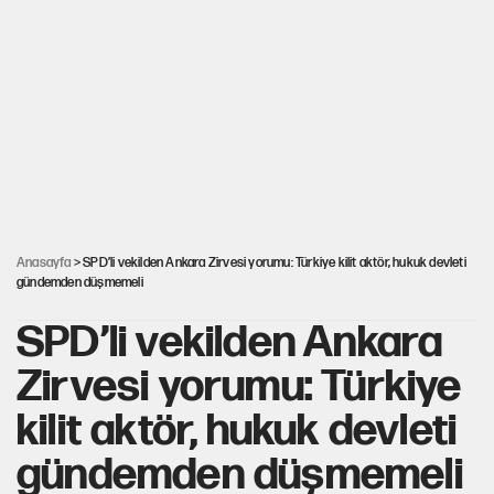
YENİ Parti'de 'çerçeve yasa' çatlağı
Kılıçdaroğlu’ndan çerçeve yasa mesajı
UltraAslan lideri Sebahattin Şirin gözaltında
Anasayfa
> SPD’li vekilden Ankara Zirvesi yorumu: Türkiye kilit aktör, hukuk devleti
gündemden düşmemeli
SPD’li vekilden Ankara
Zirvesi yorumu: Türkiye
kilit aktör, hukuk devleti
gündemden düşmemeli