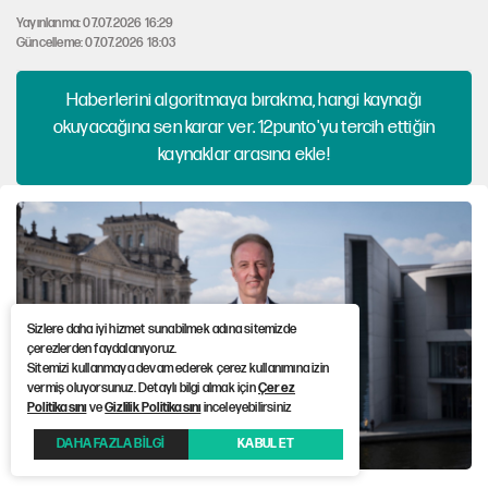
Yayınlanma: 07.07.2026 16:29
Güncelleme: 07.07.2026 18:03
Haberlerini algoritmaya bırakma, hangi kaynağı
okuyacağına sen karar ver. 12punto'yu tercih ettiğin
kaynaklar arasına ekle!
Sizlere daha iyi hizmet sunabilmek adına sitemizde
çerezlerden faydalanıyoruz.
Sitemizi kullanmaya devam ederek çerez kullanımına izin
vermiş oluyorsunuz. Detaylı bilgi almak için
Çerez
Politikasını
ve
Gizlilik Politikasını
inceleyebilirsiniz
DAHA FAZLA BİLGİ
KABUL ET