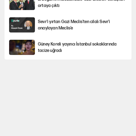
ortaya çıktı
Sevr’i yırtan Gazi Meclis’ten cilalı Sevr’i
onaylayan Meclis’e
Güney Koreli yayıncı İstanbul sokaklarında
tacize uğradı
PKK Yasası 15 Ağustos’a mı yetiştirilecek?!
YENİ Parti'de 'çerçeve yasa' çatlağı
Kılıçdaroğlu’ndan çerçeve yasa mesajı