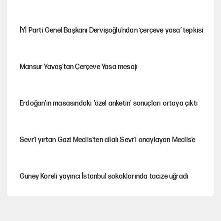
İYİ Parti Genel Başkanı Dervişoğlu'ndan ‘çerçeve yasa’ tepkisi
Mansur Yavaş’tan Çerçeve Yasa mesajı
Erdoğan'ın masasındaki 'özel anketin' sonuçları ortaya çıktı
Sevr’i yırtan Gazi Meclis’ten cilalı Sevr’i onaylayan Meclis’e
Güney Koreli yayıncı İstanbul sokaklarında tacize uğradı
PKK Yasası 15 Ağustos’a mı yetiştirilecek?!