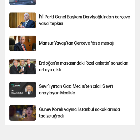
İYİ Parti Genel Başkanı Dervişoğlu'ndan ‘çerçeve
yasa’ tepkisi
Mansur Yavaş’tan Çerçeve Yasa mesajı
Erdoğan'ın masasındaki 'özel anketin' sonuçları
ortaya çıktı
Sevr’i yırtan Gazi Meclis’ten cilalı Sevr’i
onaylayan Meclis’e
Güney Koreli yayıncı İstanbul sokaklarında
tacize uğradı
PKK Yasası 15 Ağustos’a mı yetiştirilecek?!