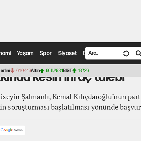
nomi
Yaşam
Spor
Siyaset
Bilim ve Teknoloji
Vide
sin ihraç talebi
terlini
64,0446
Altın
6611,2934
BIST
13.726
kında kesin ihraç talebi
üseyin Şalmanlı, Kemal Kılıçdaroğlu’nun part
plin soruşturması başlatılması yönünde başvur