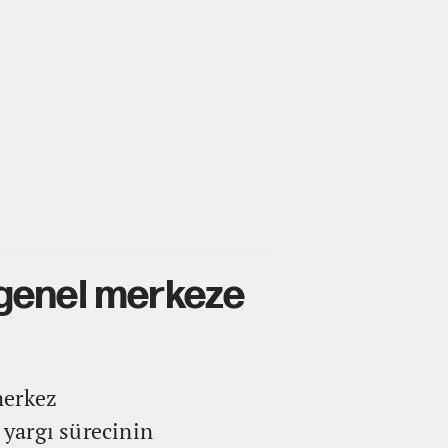
 genel merkeze
merkez
 yargı sürecinin