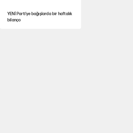
YENİ Parti'ye bağışlarda bir haftalık
bilanço
'Yenilen düşmanla pazarlık yapmak
teslimiyettir'
Hayye ale’s-SALAH, Hayye ale’l-felâh
Kılıçdaroğlu'nun grup konuşması
CHP'yi karıştırdı!
Hastaneden erken ayrıldı, hafızasını
kaybetti