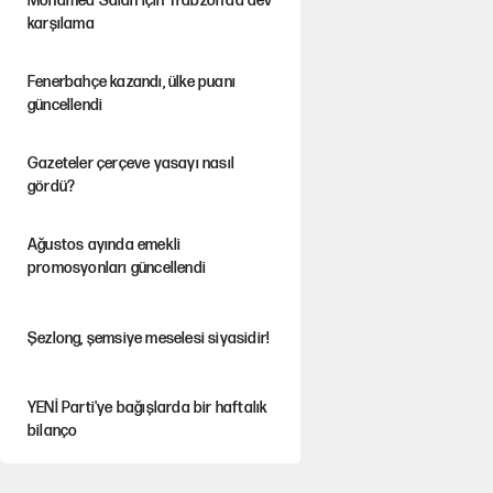
Mohamed Salah için Trabzon'da dev
karşılama
Fenerbahçe kazandı, ülke puanı
güncellendi
Gazeteler çerçeve yasayı nasıl
gördü?
Ağustos ayında emekli
promosyonları güncellendi
Şezlong, şemsiye meselesi siyasidir!
YENİ Parti'ye bağışlarda bir haftalık
bilanço
'Yenilen düşmanla pazarlık yapmak