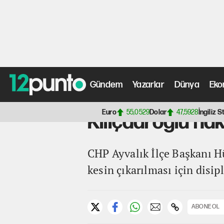
Gündem
Yazarlar
Dünya
Eko
Anasayfa
>
Siyaset Haberleri
> Kılıçdaroğlu hakkında ke
Euro
55,0529
Dolar
47,5928
İngiliz S
Kılıçdaroğlu hak
CHP Ayvalık İlçe Başkanı H
kesin çıkarılması için disi
ABONE OL