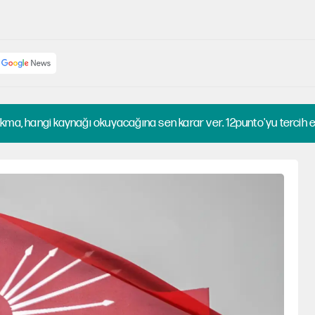
kma, hangi kaynağı okuyacağına sen karar ver. 12punto'yu tercih et