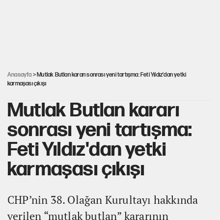
Cem Gürdeniz'den 'Mekke Ortak Savunma Anlaşması' için
kritik uyarı
Ahbap Derneği için fesih davası açıldı
Anasayfa
> Mutlak Butlan kararı sonrası yeni tartışma: Feti Yıldız'dan yetki
karmaşası çıkışı
Mutlak Butlan kararı
sonrası yeni tartışma:
Feti Yıldız'dan yetki
karmaşası çıkışı
CHP’nin 38. Olağan Kurultayı hakkında
verilen “mutlak butlan” kararının