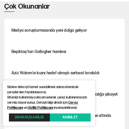
Çok Okunanlar
Medya soruşturmasında yeni dalga geliyor
Beşiktaş’tan Gallagher hamlesi
Aziz Yıldırım'ın kızını hedef almıştı serbest bırakıldı
Sizlere daha iyi hizmet sunabilmek adına sitemizde
çerezlerden faydalanıyoruz.
Gürsel Tekin'den YENİ Parti’li genç hakkında savcılığa şikayet
Sitemizi kullanmaya devam ederek çerez kullanımına izin
vermiş oluyorsunuz. Detaylı bilgi almak için
Çerez
Politikasını
ve
Gizlilik Politikasını
inceleyebilirsiniz
İstanbul’un ciğerleri Belgrad Ormanı büyük tehlike altında
DAHA FAZLA BİLGİ
KABUL ET