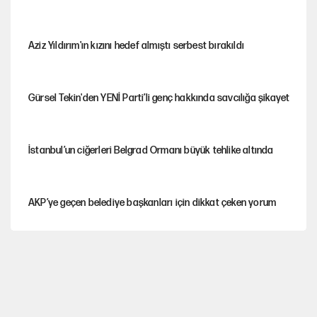
Aziz Yıldırım'ın kızını hedef almıştı serbest bırakıldı
Gürsel Tekin'den YENİ Parti’li genç hakkında savcılığa şikayet
İstanbul’un ciğerleri Belgrad Ormanı büyük tehlike altında
AKP’ye geçen belediye başkanları için dikkat çeken yorum
İtalya, askıya aldığı İspanya ile Schengen uygulaması için
tarih verdi
Salah’ın Trabzonspor alacakları için haciz süreci