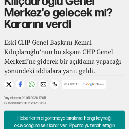
Kılıçdaroğlu Genel
Merkez'e gelecek mi?
Kararını verdi
Eski CHP Genel Başkanı Kemal
Kılıçdaroğlu’nun bu akşam CHP Genel
Merkezi’ne giderek bir açıklama yapacağı
yönündeki iddialara yanıt geldi.
ABONE OL
Yayınlanma: 24.05.2026 17:05
Güncelleme: 24.05.2026 17:44
Haberlerini algoritmaya bırakma, hangi kaynağı
okuyacağına sen karar ver. 12punto'yu tercih ettiğin