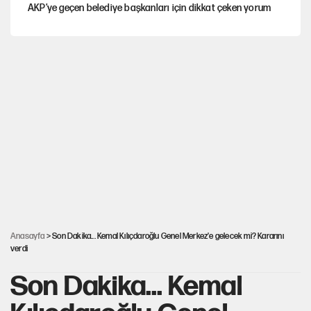
AKP’ye geçen belediye başkanları için dikkat çeken yorum
İtalya, askıya aldığı İspanya ile Schengen uygulaması için
tarih verdi
Salah’ın Trabzonspor alacakları için haciz süreci
Cem Gürdeniz'den 'Mekke Ortak Savunma Anlaşması' için
kritik uyarı
Ahbap Derneği için fesih davası açıldı
Anasayfa
> Son Dakika... Kemal Kılıçdaroğlu Genel Merkez'e gelecek mi? Kararını
verdi
Son Dakika... Kemal