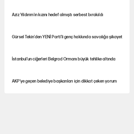
Aziz Yıldırım'ın kızını hedef almıştı serbest bırakıldı
Gürsel Tekin'den YENİ Parti’li genç hakkında savcılığa şikayet
İstanbul’un ciğerleri Belgrad Ormanı büyük tehlike altında
AKP’ye geçen belediye başkanları için dikkat çeken yorum
İtalya, askıya aldığı İspanya ile Schengen uygulaması için
tarih verdi
Salah’ın Trabzonspor alacakları için haciz süreci