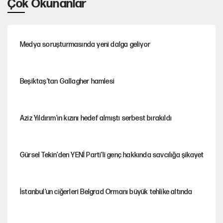
Çok Okunanlar
a
i
l
r
t
z
a
f
Medya soruşturmasında yeni dalga geliyor
r
u
l
l
Beşiktaş’tan Gallagher hamlesi
s
c
Aziz Yıldırım'ın kızını hedef almıştı serbest bırakıldı
r
e
Gürsel Tekin'den YENİ Parti’li genç hakkında savcılığa şikayet
e
n
İstanbul’un ciğerleri Belgrad Ormanı büyük tehlike altında