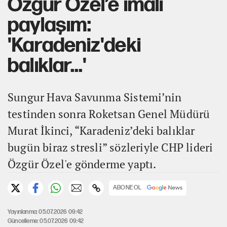
Özgür Özel’e imalı
paylaşım:
'Karadeniz'deki
balıklar...'
Sungur Hava Savunma Sistemi’nin
testinden sonra Roketsan Genel Müdürü
Murat İkinci, “Karadeniz’deki balıklar
bugün biraz stresli” sözleriyle CHP lideri
Özgür Özel'e gönderme yaptı.
ABONE OL
Yayınlanma: 05.07.2026 09:42
Güncelleme: 05.07.2026 09:42