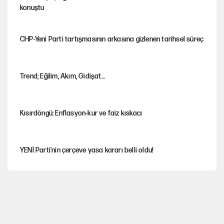
konuştu
CHP-Yeni Parti tartışmasının arkasına gizlenen tarihsel süreç
Trend; Eğilim, Akım, Gidişat…
Kısırdöngü: Enflasyon-kur ve faiz kıskacı
YENİ Parti'nin çerçeve yasa kararı belli oldu!
Dört yaşındaki oğlunun katili ile 3 gün sonra nikâh masasına
oturdu