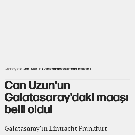
İstanbul’da sıcak hava yerini sağanağa bırakacak
Nesil Yaratmak
Şort giyen genç kadına bastonla saldırı
Anasayfa
> Can Uzun'un Galatasaray'daki maaşı belli oldu!
Can Uzun'un
Galatasaray'daki maaşı
belli oldu!
Galatasaray’ın Eintracht Frankfurt