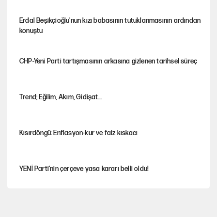
Erdal Beşikçioğlu'nun kızı babasının tutuklanmasının ardından
konuştu
CHP-Yeni Parti tartışmasının arkasına gizlenen tarihsel süreç
Trend; Eğilim, Akım, Gidişat…
Kısırdöngü: Enflasyon-kur ve faiz kıskacı
YENİ Parti'nin çerçeve yasa kararı belli oldu!
Dört yaşındaki oğlunun katili ile 3 gün sonra nikâh masasına
oturdu