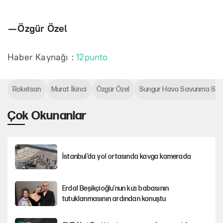
— Özgür Özel
Haber Kaynağı :
12punto
Roketsan
Murat İkinci
Özgür Özel
Sungur Hava Savunma Sis
Çok Okunanlar
İstanbul’da yol ortasında kavga kamerada
Erdal Beşikçioğlu'nun kızı babasının
tutuklanmasının ardından konuştu