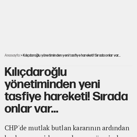
İstanbul’da sıcak hava yerini sağanağa bırakacak
Nesil Yaratmak
Şort giyen genç kadına bastonla saldırı
Anasayfa
> Kılıçdaroğlu yönetiminden yeni tasfiye hareketi! Sırada onlar var...
Kılıçdaroğlu
yönetiminden yeni
tasfiye hareketi! Sırada
onlar var...
CHP'de mutlak butlan kararının ardından