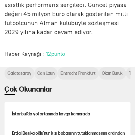
asistlik performans sergiledi. Güncel piyasa
değeri 45 milyon Euro olarak gösterilen milli
futbolcunun Alman kulübüyle sözleşmesi
2029 yılına kadar devam ediyor.
Haber Kaynağı :
12punto
Galatasaray
Can Uzun
Eintracht Frankfurt
Okan Buruk
Tra
Çok Okunanlar
İstanbul’da yol ortasında kavga kamerada
Erdal Beşikçioğlu'nun kızı babasının tutuklanmasının ardından