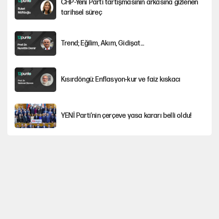
CHP-Yeni Parti tartışmasının arkasına gizlenen
tarihsel süreç
Trend; Eğilim, Akım, Gidişat…
Kısırdöngü: Enflasyon-kur ve faiz kıskacı
YENİ Parti'nin çerçeve yasa kararı belli oldu!
Dört yaşındaki oğlunun katili ile 3 gün sonra
nikâh masasına oturdu
İstanbul’da sıcak hava yerini sağanağa
bırakacak