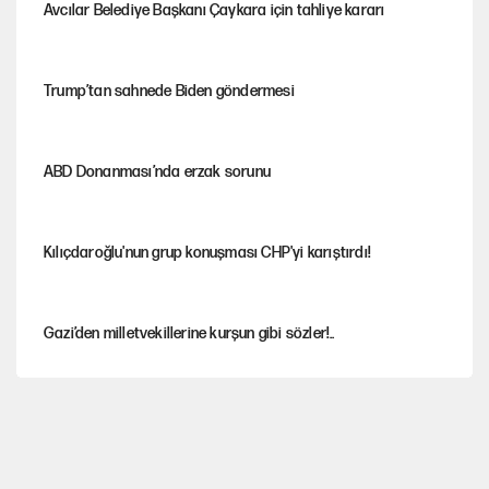
Avcılar Belediye Başkanı Çaykara için tahliye kararı
Trump’tan sahnede Biden göndermesi
ABD Donanması’nda erzak sorunu
Kılıçdaroğlu'nun grup konuşması CHP'yi karıştırdı!
Gazi’den milletvekillerine kurşun gibi sözler!..
AKP’li üç belediyeye operasyon hazırlığı!