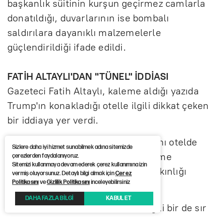
başkanlık süitinin kurşun geçirmez camlarla
donatıldığı, duvarlarının ise bombalı
saldırılara dayanıklı malzemelerle
güçlendirildiği ifade edildi.
FATİH ALTAYLI'DAN "TÜNEL" İDDİASI
Gazeteci Fatih Altaylı, kaleme aldığı yazıda
Trump'ın konakladığı otelle ilgili dikkat çeken
bir iddiaya yer verdi.
Altaylı, son Ankara ziyaretinde aynı otelde
Sizlere daha iyi hizmet sunabilmek adına sitemizde
kaldığını belirterek, oteli tercih etme
çerezlerden faydalanıyoruz.
Sitemizi kullanmaya devam ederek çerez kullanımına izin
nedeninin ABD Büyükelçiliği'ne yakınlığı
vermiş oluyorsunuz. Detaylı bilgi almak için
Çerez
Politikasını
ve
Gizlilik Politikasını
inceleyebilirsiniz
olduğunu ifade etti.
DAHA FAZLA BİLGİ
KABUL ET
Yazısında, "Peki, size bu otelle ilgili bir de sır