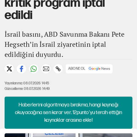
kritik program iptal
edildi
İsrail basını, ABD Savunma Bakanı Pete
Hegseth’in İsrail ziyaretinin iptal
edildiğini duyurdu.
ABONE OL
Yayınlanma: 08.07.2026 14:45
Güncelleme: 08.07.2026 14:49
Haberlerini algoritmaya bırakma, hangi kaynağı
okuyacağına sen karar ver. 12punto'yu tercih ettiğin
kaynaklar arasına ekle!