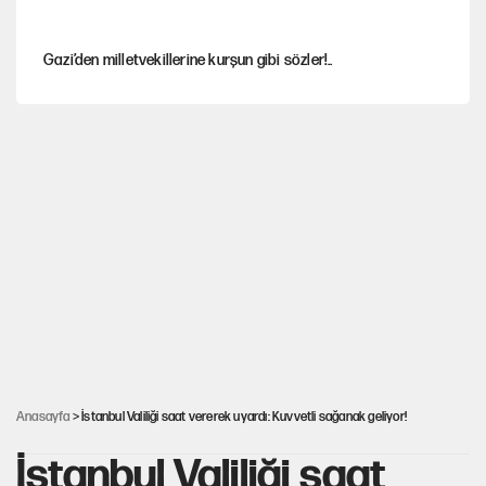
Gazi’den milletvekillerine kurşun gibi sözler!..
AKP’li üç belediyeye operasyon hazırlığı!
MASAK raporunda kim ne kadar bağış yaptı?
İlkay Çiçek’in eşinden yazışma iddialarına yanıt
Akın Gürlek'le görüşen Uğur Mumcu'nun ailesinden ilk
açıklama
Anasayfa
> İstanbul Valiliği saat vererek uyardı: Kuvvetli sağanak geliyor!
İstanbul Valiliği saat