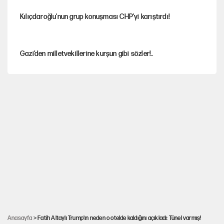
Kılıçdaroğlu'nun grup konuşması CHP'yi karıştırdı!
Gazi’den milletvekillerine kurşun gibi sözler!..
AKP’li üç belediyeye operasyon hazırlığı!
MASAK raporunda kim ne kadar bağış yaptı?
İlkay Çiçek’in eşinden yazışma iddialarına yanıt
Akın Gürlek'le görüşen Uğur Mumcu'nun ailesinden ilk
açıklama
Anasayfa
> Fatih Altaylı Trump'ın neden o otelde kaldığını açıkladı: Tünel varmış!