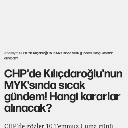
MASAK raporunda kim ne kadar bağış yaptı?
İlkay Çiçek’in eşinden yazışma iddialarına yanıt
Akın Gürlek'le görüşen Uğur Mumcu'nun ailesinden ilk
açıklama
Anasayfa
> CHP'de Kılıçdaroğlu'nun MYK'sında sıcak gündem! Hangi kararlar
alınacak?
CHP'de Kılıçdaroğlu'nun
MYK'sında sıcak
gündem! Hangi kararlar
alınacak?
CHP'de gözler 10 Temmuz Cuma günü