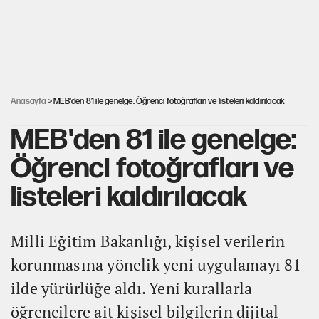
İlkay Çiçek’in eşinden yazışma iddialarına yanıt
Akın Gürlek'le görüşen Uğur Mumcu'nun ailesinden ilk
açıklama
Anasayfa
> MEB'den 81 ile genelge: Öğrenci fotoğrafları ve listeleri kaldırılacak
MEB'den 81 ile genelge:
Öğrenci fotoğrafları ve
listeleri kaldırılacak
Milli Eğitim Bakanlığı, kişisel verilerin
korunmasına yönelik yeni uygulamayı 81
ilde yürürlüğe aldı. Yeni kurallarla
öğrencilere ait kişisel bilgilerin dijital