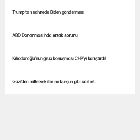
Trump’tan sahnede Biden göndermesi
ABD Donanması’nda erzak sorunu
Kılıçdaroğlu'nun grup konuşması CHP'yi karıştırdı!
Gazi’den milletvekillerine kurşun gibi sözler!..
AKP’li üç belediyeye operasyon hazırlığı!
MASAK raporunda kim ne kadar bağış yaptı?