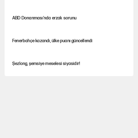
ABD Donanması’nda erzak sorunu
Fenerbahçe kazandı, ülke puanı güncellendi
Şezlong, şemsiye meselesi siyasidir!
Gazeteler çerçeve yasayı nasıl gördü?
Hayye ale’s-SALAH, Hayye ale’l-felâh
ABD ekonomisi ve NATO’nun işlevi