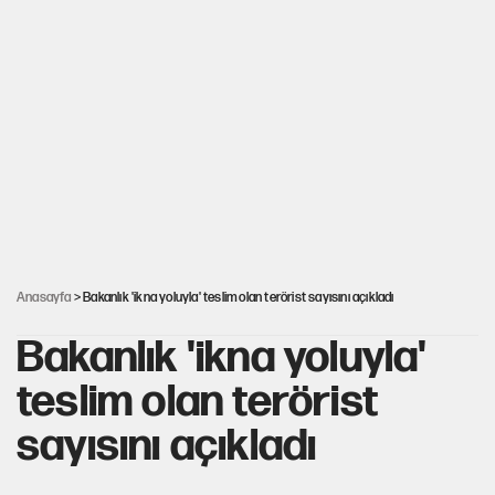
Gazeteler çerçeve yasayı nasıl gördü?
Hayye ale’s-SALAH, Hayye ale’l-felâh
ABD ekonomisi ve NATO’nun işlevi
Ağustos ayında emekli promosyonları güncellendi
Anasayfa
> Bakanlık 'ikna yoluyla' teslim olan terörist sayısını açıkladı
Bakanlık 'ikna yoluyla'
teslim olan terörist
sayısını açıkladı