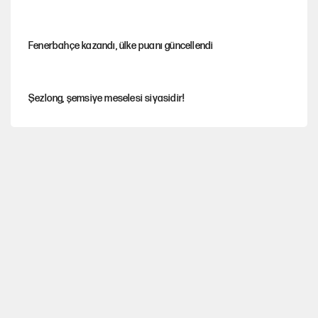
Fenerbahçe kazandı, ülke puanı güncellendi
Şezlong, şemsiye meselesi siyasidir!
Gazeteler çerçeve yasayı nasıl gördü?
Hayye ale’s-SALAH, Hayye ale’l-felâh
ABD ekonomisi ve NATO’nun işlevi
Ağustos ayında emekli promosyonları güncellendi