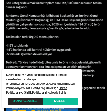
Sizlere daha iyi hizmet sunabilmek adına sitemizde
çerezlerden faydalanıyoruz.
Sitemizi kullanmaya devam ederek çerez kullanımına izin
vermiş oluyorsunuz. Detaylı bilgi almak için
Çerez
Politikasını
ve
Gizlilik Politikasını
inceleyebilirsiniz
DAHA FAZLA BİLGİ
KABUL ET