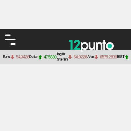
İngiliz
54,9426
47,5880
64,0226
6575,2839
Euro
Dolar
Altın
BIST
Sterlini