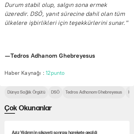
Durum stabil olup, salgın sona ermek
üzeredir. DSÖ, yanıt sürecine dahil olan tüm
ülkelere işbirlikleri için teşekkürlerini sunar."
— Tedros Adhanom Ghebreyesus
Haber Kaynağı :
12punto
Dünya Sağlık Örgütü
DSÖ
Tedros Adhanom Ghebreyesus
Ha
Çok Okunanlar
Aziz Yıldırım’ın şikayeti sonrası harekete geçildi