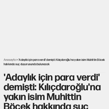
Hayye ale’s-SALAH, Hayye ale’l-felâh
ABD ekonomisi ve NATO’nun işlevi
Ağustos ayında emekli promosyonları güncellendi
Anasayfa
> 'Adaylık için para verdi' demişti: Kılıçdaroğlu'na yakın isim Muhittin Böcek
hakkında suç duyurusunda bulunacak
'Adaylık için para verdi'
demişti: Kılıçdaroğlu'na
yakın isim Muhittin
Böcek hakkında suç