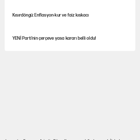
Kısırdöngü: Enflasyon-kur ve faiz kıskacı
YENİ Parti'nin çerçeve yasa kararı belli oldu!
İstanbul’da sıcak hava yerini sağanağa bırakacak
Nesil Yaratmak
Şort giyen genç kadına bastonla saldırı
Miras kalan taşınmazların satışında yeni model