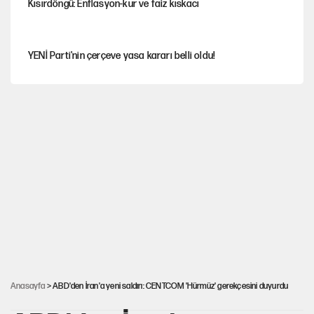
Kısırdöngü: Enflasyon-kur ve faiz kıskacı
YENİ Parti'nin çerçeve yasa kararı belli oldu!
İstanbul’da sıcak hava yerini sağanağa bırakacak
Nesil Yaratmak
Şort giyen genç kadına bastonla saldırı
Miras kalan taşınmazların satışında yeni model
Anasayfa
> ABD'den İran'a yeni saldırı: CENTCOM 'Hürmüz' gerekçesini duyurdu