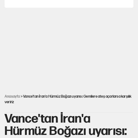
İstanbul’da sıcak hava yerini sağanağa bırakacak
Nesil Yaratmak
Şort giyen genç kadına bastonla saldırı
Miras kalan taşınmazların satışında yeni model
Anasayfa
> Vance'tan İran'a Hürmüz Boğazı uyarısı: Gemilere ateş açarlarsa karşılık
veririz
Vance'tan İran'a
Hürmüz Boğazı uyarısı: