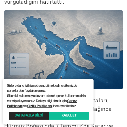
vurguladığını hatırlattı.
Sizlere daha iyi hizmet sunabilmek adına sitemizde
çerezlerden faydalanıyoruz.
Sitemizi kullanmaya devam ederek çerez kullanımına izin
Bölgedeki deniz trafiği ve enerji rotaları,
vermiş oluyorsunuz. Detaylı bilgi almak için
Çerez
Politikasını
ve
Gizlilik Politikasını
inceleyebilirsiniz
Washington-Tahran geriliminin odağında
DAHA FAZLA BİLGİ
KABUL ET
bulunuyor.
Hürmüz Boğazı'nda 7 Temmuz'da Katar ve