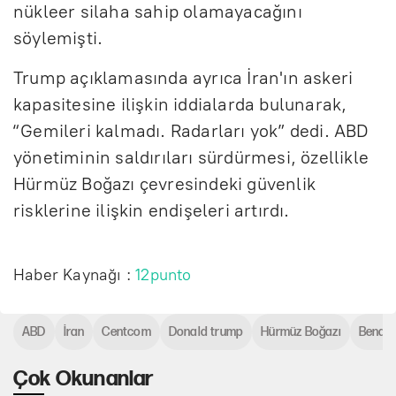
nükleer silaha sahip olamayacağını
söylemişti.
Trump açıklamasında ayrıca İran'ın askeri
kapasitesine ilişkin iddialarda bulunarak,
“Gemileri kalmadı. Radarları yok” dedi. ABD
yönetiminin saldırıları sürdürmesi, özellikle
Hürmüz Boğazı çevresindeki güvenlik
risklerine ilişkin endişeleri artırdı.
Haber Kaynağı :
12punto
ABD
İran
Centcom
Donald trump
Hürmüz Boğazı
Bende
Çok Okunanlar