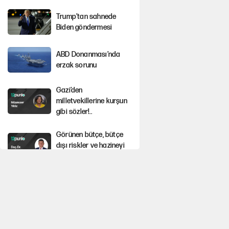
Trump’tan sahnede
Biden göndermesi
ABD Donanması’nda
erzak sorunu
Gazi’den
milletvekillerine kurşun
gibi sözler!..
Görünen bütçe, bütçe
dışı riskler ve hazineyi
bekleyen yük
Yeni Parti'ye eski
program: Ey Kemal
Derviş, geldinse vur!