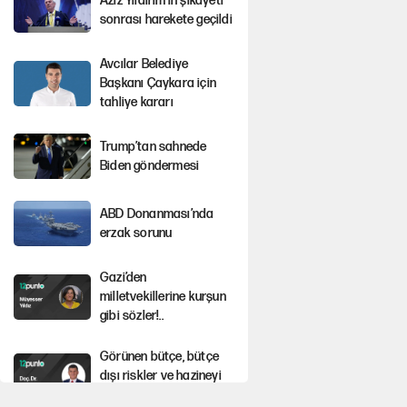
Aziz Yıldırım’ın şikayeti
sonrası harekete geçildi
Avcılar Belediye
Başkanı Çaykara için
tahliye kararı
Trump’tan sahnede
Biden göndermesi
ABD Donanması’nda
erzak sorunu
Gazi’den
milletvekillerine kurşun
gibi sözler!..
Görünen bütçe, bütçe
dışı riskler ve hazineyi
bekleyen yük