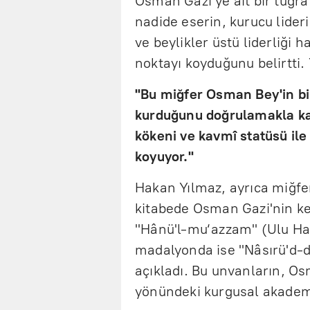
Osman Gazi'ye ait bir tuğra
nadide eserin, kurucu lideri
ve beylikler üstü liderliği
noktayı koyduğunu belirtti. 
"Bu miğfer Osman Bey'in bir
kurduğunu doğrulamakla kal
kökeni ve kavmî statüsü ile 
koyuyor."
Hakan Yılmaz, ayrıca miğf
kitabede Osman Gazi'nin ke
"Hânü'l-mu‘azzam" (Ulu Han
madalyonda ise "Nâsırü'd-d
açıkladı. Bu unvanların, Os
yönündeki kurgusal akademi