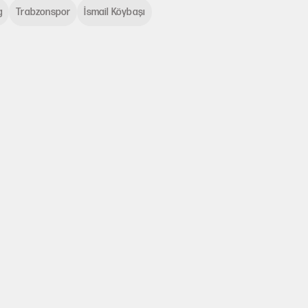
g
Trabzonspor
İsmail Köybaşı
ı