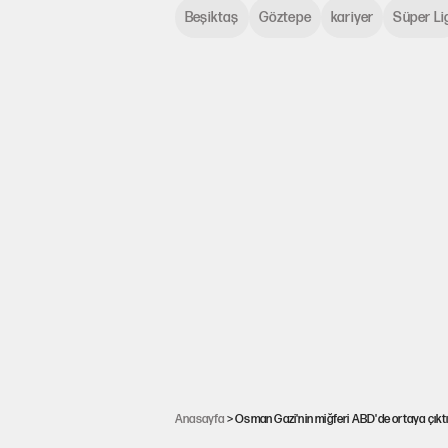
Beşiktaş
Göztepe
kariyer
Süper Li
Anasayfa
> Osman Gazi'nin miğferi ABD'de ortaya çıkt