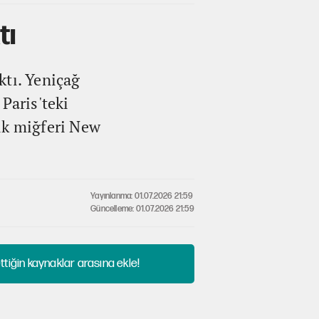
tı
ktı. Yeniçağ
Paris'teki
ik miğferi New
Yayınlanma: 01.07.2026 21:59
Güncelleme: 01.07.2026 21:59
tiğin kaynaklar arasına ekle!