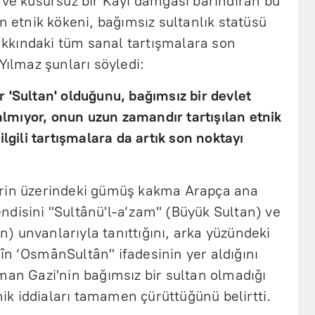
 ve kusursuz bir Kayı damgası barındıran bu
n etnik kökeni, bağımsız sultanlık statüsü
 hakkındaki tüm sanal tartışmalara son
Yılmaz şunları söyledi:
 'Sultan' olduğunu, bağımsız bir devlet
mıyor, onun uzun zamandır tartışılan etnik
ilgili tartışmalara da artık son noktayı
erin üzerindeki gümüş kakma Arapça ana
ndisini "Sultânü'l-a‘zam" (Büyük Sultan) ve
) unvanlarıyla tanıttığını, arka yüzündeki
în ‘OsmânSultân" ifadesinin yer aldığını
man Gazi'nin bağımsız bir sultan olmadığı
k iddiaları tamamen çürüttüğünü belirtti.