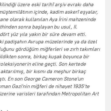
Bilindiği üzere eski tarihî arşiv evrakı daha
üştemilâtının içinde, kadim askerî eşyalar,
hane olarak kullanılan Aya İrini mahzeninde
thinden sonra başlayan bu usul, II.
rt yüz yıla yakın bir süre devam etti.
ki padişahın Avrupa müzelerinde ya da özel
duğunu gördüğüm miğferleri ve zırh takımları
ildikten sonra, birkaç kuşak boyunca bir
oleksiyonerin eline geçti. Son kertede
 aktarılmış, bir kısmı da meşhur birkaç
ıştı. En son George Cameron Stone'un
man Gazi'nin miğferi de nihayet 1935'te
zerine varisleri tarafından Metropolitan Art