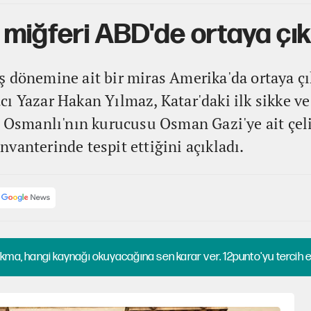
miğferi ABD'de ortaya çık
 dönemine ait bir miras Amerika'da ortaya çı
ı Yazar Hakan Yılmaz, Katar'daki ilk sikke ve 
n, Osmanlı'nın kurucusu Osman Gazi'ye ait çel
vanterinde tespit ettiğini açıkladı.
kma, hangi kaynağı okuyacağına sen karar ver. 12punto'yu tercih et