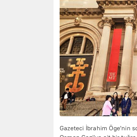
Gazeteci İbrahim Öge'nin s