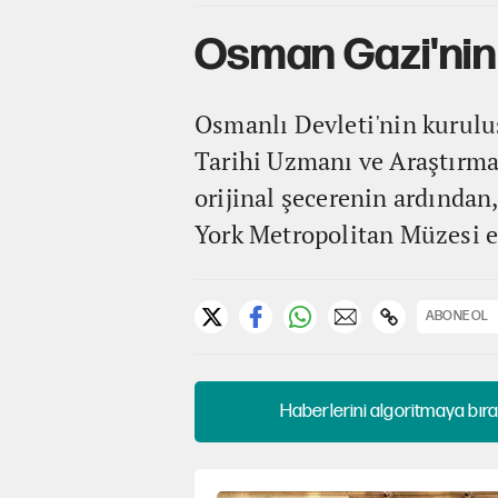
Osman Gazi'nin 
Osmanlı Devleti'nin kuruluş
Tarihi Uzmanı ve Araştırmac
orijinal şecerenin ardında
York Metropolitan Müzesi en
ABONE OL
Haberlerini algoritmaya bıra