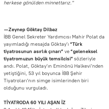
herkese gönülden minnettarız."
— Zeynep Göktay Dilbaz
İBB Genel Sekreter Yardımcısı Mahir Polat da
yayımladığı mesajda Göktay’ı
“Türk
tiyatrosunun asırlık çınarı”
ve
“geleneksel
tiyatromuzun büyük temsilcisi”
sözleriyle
andı. Polat, Göktay’ın Eminönü Halkevi’nden
yetiştiğini, 53 yıl boyunca İBB Şehir
Tiyatroları’nın simge isimlerinden biri
olduğunu vurguladı.
TİYATRODA 60 YILI AŞAN İZ