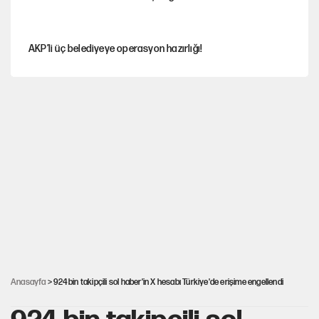
AKP’li üç belediyeye operasyon hazırlığı!
MASAK raporunda kim ne kadar bağış yaptı?
İlkay Çiçek’in eşinden yazışma iddialarına yanıt
Akın Gürlek'le görüşen Uğur Mumcu'nun ailesinden ilk
açıklama
İstanbul’un en yüksek puanlı liseleri açıklandı
Anasayfa
> 924 bin takipçili sol haber'in X hesabı Türkiye'de erişime engellendi