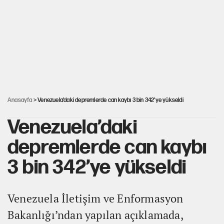
İlkay Çiçek’in eşinden yazışma iddialarına yanıt
Akın Gürlek'le görüşen Uğur Mumcu'nun ailesinden ilk
açıklama
İstanbul’un en yüksek puanlı liseleri açıklandı
Anasayfa
> Venezuela’daki depremlerde can kaybı 3 bin 342’ye yükseldi
Venezuela’daki
depremlerde can kaybı
3 bin 342’ye yükseldi
Venezuela İletişim ve Enformasyon
Bakanlığı’ndan yapılan açıklamada,