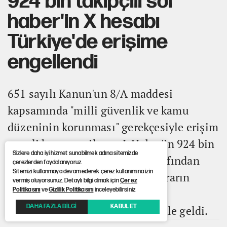
924 bin takipçili sol
haber'in X hesabı
Türkiye'de erişime
engellendi
651 sayılı Kanun'un 8/A maddesi
kapsamında "milli güvenlik ve kamu
düzeninin korunması" gerekçesiyle erişim
engeli kararı verilen soL Haber'in 924 bin
Sizlere daha iyi hizmet sunabilmek adına sitemizde
takipçili X hesabı, platform tarafından
çerezlerden faydalanıyoruz.
Sitemizi kullanmaya devam ederek çerez kullanımına izin
Türkiye'de erişime kapatıldı. Kararın
vermiş oluyorsunuz. Detaylı bilgi almak için
Çerez
Politikasını
ve
Gizlilik Politikasını
inceleyebilirsiniz
uygulanmasıyla birlikte hesap
DAHA FAZLA BİLGİ
KABUL ET
Türkiye'den görüntülenemez hale geldi.