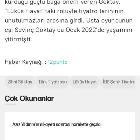
kurduğu güçlü bağa önem veren Göktay,
“Lüküs Hayat”taki rolüyle tiyatro tarihinin
unutulmazları arasına girdi. Usta oyuncunun
eşi Sevinç Göktay da Ocak 2022’de yaşamını
yitirmişti.
Haber Kaynağı :
12punto
Zihni Göktay
Türk Tiyatrosu
Lüküs Hayat
İBB Şehir Tiyatrolar
Çok Okunanlar
Aziz Yıldırım’ın şikayeti sonrası harekete geçildi