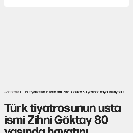
MASAK raporunda kim ne kadar bağış yaptı?
İlkay Çiçek’in eşinden yazışma iddialarına yanıt
Akın Gürlek'le görüşen Uğur Mumcu'nun ailesinden ilk
açıklama
İstanbul’un en yüksek puanlı liseleri açıklandı
Anasayfa
> Türk tiyatrosunun usta ismi Zihni Göktay 80 yaşında hayatını kaybetti
Türk tiyatrosunun usta
ismi Zihni Göktay 80
yaşında hayatını