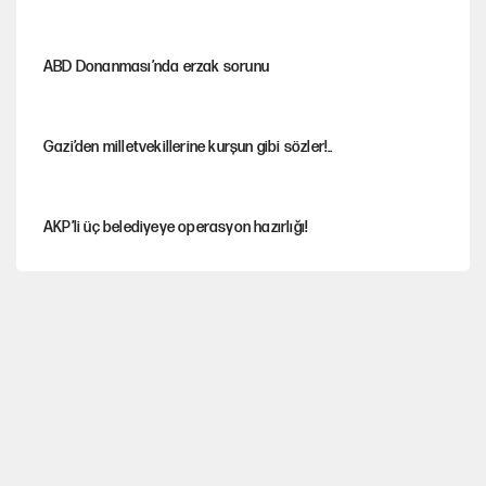
ABD Donanması’nda erzak sorunu
Gazi’den milletvekillerine kurşun gibi sözler!..
AKP’li üç belediyeye operasyon hazırlığı!
MASAK raporunda kim ne kadar bağış yaptı?
İlkay Çiçek’in eşinden yazışma iddialarına yanıt
Akın Gürlek'le görüşen Uğur Mumcu'nun ailesinden ilk
açıklama