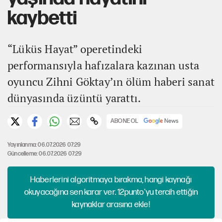
kaybetti
“Lüküs Hayat” operetindeki
performansıyla hafızalara kazınan usta
oyuncu Zihni Göktay’ın ölüm haberi sanat
dünyasında üzüntü yarattı.
ABONE OL
Yayınlanma: 06.07.2026 07:29
Güncelleme: 06.07.2026 07:29
Haberlerini algoritmaya bırakma, hangi kaynağı
okuyacağına sen karar ver. 12punto'yu tercih ettiğin
kaynaklar arasına ekle!