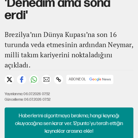
'Denedim ama sona
erdi'
Brezilya’nın Dünya Kupası’na son 16
turunda veda etmesinin ardından Neymar,
milli takım kariyerini noktaladığını
açıkladı.
ABONE OL
Yayınlanma: 06.07.2026 07:52
Güncelleme: 06.07.2026 07:52
Haberlerini algoritmaya bırakma, hangi kaynağı
okuyacağına sen karar ver. 12punto'yu tercih ettiğin
kaynaklar arasına ekle!