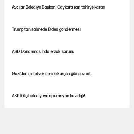
Avcılar Belediye Başkanı Çaykara için tahliye kararı
Trump’tan sahnede Biden göndermesi
ABD Donanması’nda erzak sorunu
Gazi’den milletvekillerine kurşun gibi sözler!..
AKP’li üç belediyeye operasyon hazırlığı!
MASAK raporunda kim ne kadar bağış yaptı?