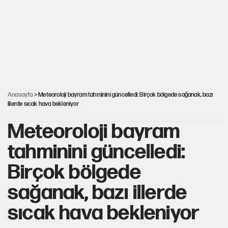
süreci
Cem Gürdeniz'den 'Mekke Ortak Savunma
Anlaşması' için kritik uyarı
Ahbap Derneği için fesih davası açıldı
Anasayfa
> Meteoroloji bayram tahminini güncelledi: Birçok bölgede sağanak, bazı
illerde sıcak hava bekleniyor
Meteoroloji bayram
tahminini güncelledi:
Birçok bölgede
sağanak, bazı illerde
sıcak hava bekleniyor