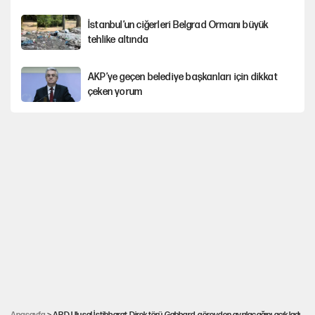
İstanbul’un ciğerleri Belgrad Ormanı büyük
tehlike altında
AKP’ye geçen belediye başkanları için dikkat
çeken yorum
İtalya, askıya aldığı İspanya ile Schengen
uygulaması için tarih verdi
Salah’ın Trabzonspor alacakları için haciz
süreci
Cem Gürdeniz'den 'Mekke Ortak Savunma
Anlaşması' için kritik uyarı
Ahbap Derneği için fesih davası açıldı