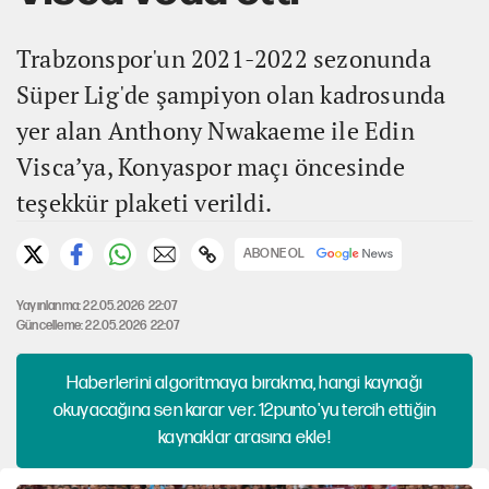
Trabzonspor'un 2021-2022 sezonunda
Süper Lig'de şampiyon olan kadrosunda
yer alan Anthony Nwakaeme ile Edin
Visca’ya, Konyaspor maçı öncesinde
teşekkür plaketi verildi.
ABONE OL
Yayınlanma: 22.05.2026 22:07
Güncelleme: 22.05.2026 22:07
Haberlerini algoritmaya bırakma, hangi kaynağı
okuyacağına sen karar ver. 12punto'yu tercih ettiğin
kaynaklar arasına ekle!