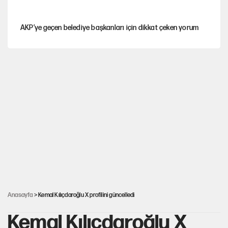
AKP’ye geçen belediye başkanları için dikkat çeken yorum
İtalya, askıya aldığı İspanya ile Schengen uygulaması için
tarih verdi
Salah’ın Trabzonspor alacakları için haciz süreci
Cem Gürdeniz'den 'Mekke Ortak Savunma Anlaşması' için
kritik uyarı
Ahbap Derneği için fesih davası açıldı
Anasayfa
> Kemal Kılıçdaroğlu X profilini güncelledi
Kemal Kılıçdaroğlu X