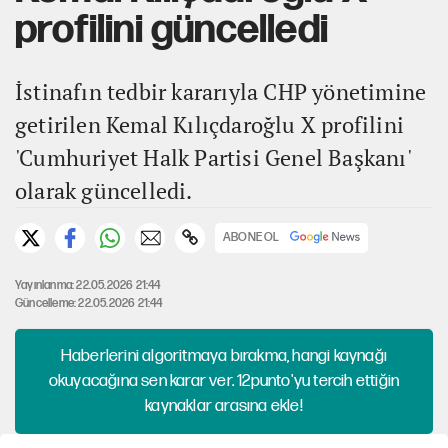
profilini güncelledi
İstinafın tedbir kararıyla CHP yönetimine
getirilen Kemal Kılıçdaroğlu X profilini
'Cumhuriyet Halk Partisi Genel Başkanı'
olarak güncelledi.
ABONE OL
Yayınlanma: 22.05.2026 21:44
Güncelleme: 22.05.2026 21:44
Haberlerini algoritmaya bırakma, hangi kaynağı
okuyacağına sen karar ver. 12punto'yu tercih ettiğin
kaynaklar arasına ekle!