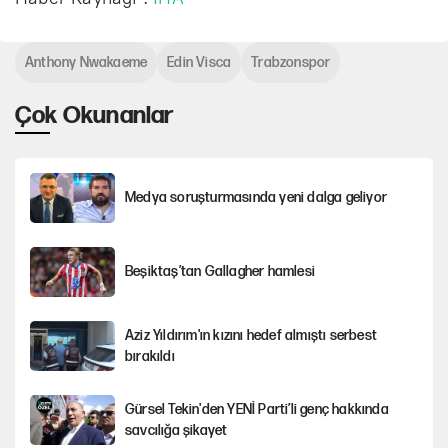
Anthony Nwakaeme
Edin Visca
Trabzonspor
Çok Okunanlar
Medya soruşturmasında yeni dalga geliyor
Beşiktaş’tan Gallagher hamlesi
Aziz Yıldırım'ın kızını hedef almıştı serbest
bırakıldı
Gürsel Tekin'den YENİ Parti’li genç hakkında
savcılığa şikayet