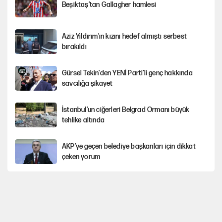
Beşiktaş’tan Gallagher hamlesi
Aziz Yıldırım'ın kızını hedef almıştı serbest
bırakıldı
Gürsel Tekin'den YENİ Parti’li genç hakkında
savcılığa şikayet
İstanbul’un ciğerleri Belgrad Ormanı büyük
tehlike altında
AKP’ye geçen belediye başkanları için dikkat
çeken yorum
İtalya, askıya aldığı İspanya ile Schengen
uygulaması için tarih verdi
Salah’ın Trabzonspor alacakları için haciz