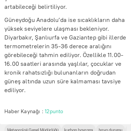
artabileceği belirtiliyor.
Güneydoğu Anadolu’da ise sıcaklıkların daha
yüksek seviyelere ulaşması bekleniyor.
Diyarbakır, Şanlıurfa ve Gaziantep gibi illerde
termometrelerin 35-36 derece aralığını
görebileceği tahmin ediliyor. Özellikle 11.00-
16.00 saatleri arasında yaşlılar, çocuklar ve
kronik rahatsızlığı bulunanların doğrudan
güneş altında uzun süre kalmaması tavsiye
ediliyor.
Haber Kaynağı :
12punto
Meteoroloji Genel Müdürlüğü
kurban bayramı
hava durumu
s