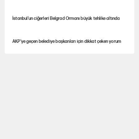
İstanbul’un ciğerleri Belgrad Ormanı büyük tehlike altında
AKP’ye geçen belediye başkanları için dikkat çeken yorum
İtalya, askıya aldığı İspanya ile Schengen uygulaması için
tarih verdi
Salah’ın Trabzonspor alacakları için haciz süreci
Cem Gürdeniz'den 'Mekke Ortak Savunma Anlaşması' için
kritik uyarı
Ahbap Derneği için fesih davası açıldı