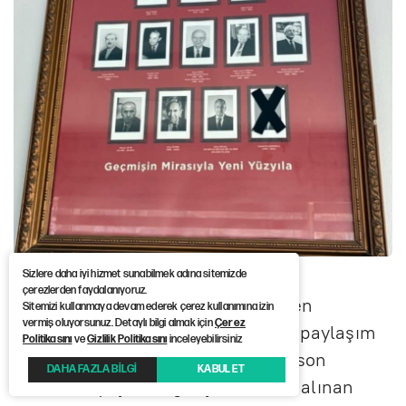
Sizlere daha iyi hizmet sunabilmek adına sitemizde
çerezlerden faydalanıyoruz.
Fotoğraf kapatma eyleminin hemen
Sitemizi kullanmaya devam ederek çerez kullanımına izin
vermiş oluyorsunuz. Detaylı bilgi almak için
Çerez
ardından sosyal medya üzerinden paylaşım
Politikasını
ve
Gizlilik Politikasını
inceleyebilirsiniz
yapan İlçe Başkanı Merve Arslan, son
DAHA FAZLA BİLGİ
KABUL ET
dönemde yaşanan gelişmelere ve alınan