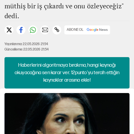
müthiş bir iş çıkardı ve onu özleyeceğiz"
dedi.
ABONE OL
Yayınlanma: 22.05.2026 21:54
Güncelleme: 22.05.2026 21:54
Haberlerini algoritmaya bırakma, hangi kaynağı
okuyacağına sen karar ver. 12punto'yu tercih ettiğin
kaynaklar arasına ekle!