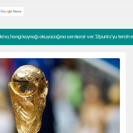
kma, hangi kaynağı okuyacağına sen karar ver. 12punto'yu tercih et