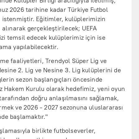
de Kulüpler Birliği aracılığıyla iletilmiş,
muz 2026 tarihine kadar Türkiye Futbol
istenmiştir. Eğitimler, kulüplerimizin
e alınarak gerçekleştirilecek; UEFA
i temsil edecek kulüplerimiz için ise
ama yapılabilecektir.
rme faaliyetleri, Trendyol Süper Lig ve
Nesine 2. Lig ve Nesine 3. Lig kulüplerini de
iglerin sezon başlangıçları öncesinde
kez Hakem Kurulu olarak hedefimiz, yeni oyun
 tarafından doğru anlaşılmasını sağlamak,
irmek ve 2026 - 2027 sezonuna uluslararası
nde başlamaktır."
lamasıyla birlikte futbolseverler,