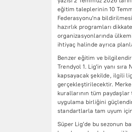
yazısı 2 Temmuz 2026 tarihin
eğitim taleplerinin 10 Tem
Federasyonu'na bildirilmesi 
hazırlık programları dikkat
organizasyonlarında ülkemiz
ihtiyaç halinde ayrıca planl
Benzer eğitim ve bilgilendi
Trendyol 1. Lig'in yanı sıra 
kapsayacak şekilde, ilgili l
gerçekleştirilecektir. Mer
kurallarının tüm paydaşlar
uygulama birliğini güçlend
standartlarla tam uyum içi
Süper Lig’de bu sezonun baş