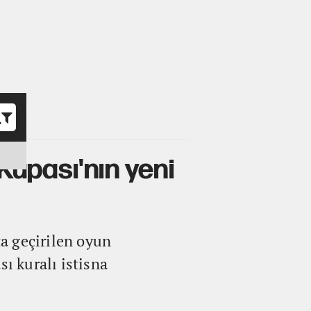
o
upası'nın yeni
a geçirilen oyun
ı kuralı istisna