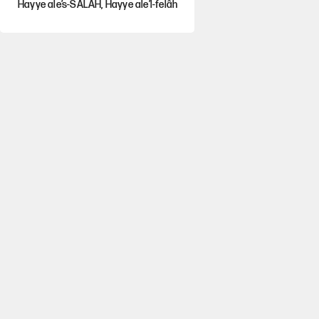
Hayye ale’s-SALAH, Hayye ale’l-felâh
Gazeteler çerçeve yasayı nasıl
gördü?
ABD ekonomisi ve NATO’nun işlevi
Ağustos ayında emekli
promosyonları güncellendi
Kılıçdaroğlu'nun grup konuşması
CHP'yi karıştırdı!