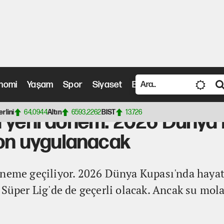
nomi
Yaşam
Spor
Siyaset
Bilim ve Teknoloji
Vide
m: 2026 Dünya Kupası'nın yeni kuralları bu sezon uygulanacak
erlini
64,0944
Altın
6593,2262
BIST
13.726
 yeni dönem: 2026 Dünya K
zon uygulanacak
öneme geçiliyor. 2026 Dünya Kupası'nda hayat
Süper Lig'de de geçerli olacak. Ancak su molas