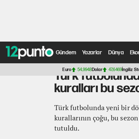
Gündem
Yazarlar
Dünya
Eko
Anasayfa
>
Spor Haberleri
> Türk futbolunda yeni döne
Euro
54,9948
Dolar
47,6469
İngiliz St
Türk futbolunda
kuralları bu se
Türk futbolunda yeni bir d
kurallarının çoğu, bu sezon 
tutuldu.