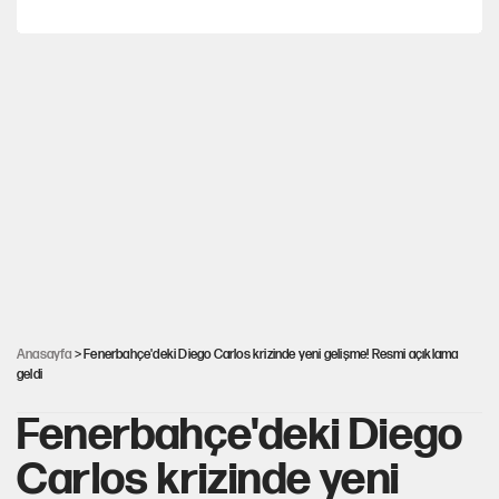
Hayye ale’s-SALAH, Hayye ale’l-felâh
Kılıçdaroğlu'nun grup konuşması CHP'yi karıştırdı!
ABD ekonomisi ve NATO’nun işlevi
Hastaneden erken ayrıldı, hafızasını kaybetti
Anasayfa
> Fenerbahçe'deki Diego Carlos krizinde yeni gelişme! Resmi açıklama
geldi
Fenerbahçe'deki Diego
Carlos krizinde yeni