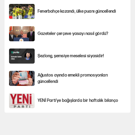
Fenerbahçe kazandı, ülke puanı güncellendi
Gazeteler çerçeve yasayı nasıl gördü?
Şezlong, şemsiye meselesi siyasidir!
Ağustos ayında emekli promosyonları
güncellendi
YENİ Parti'ye bağışlarda bir haftalık bilanço
Hayye ale’s-SALAH, Hayye ale’l-felâh