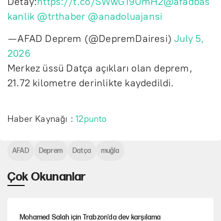
Detay:
https://t.co/SWwG19UmH2
@afadbas
kanlik
@trthaber
@anadoluajansi
— AFAD Deprem (@DepremDairesi)
July 5,
2026
Merkez üssü Datça açıkları olan deprem,
21.72 kilometre derinlikte kaydedildi.
Haber Kaynağı :
12punto
AFAD
Deprem
Datça
muğla
Çok Okunanlar
Mohamed Salah için Trabzon'da dev karşılama