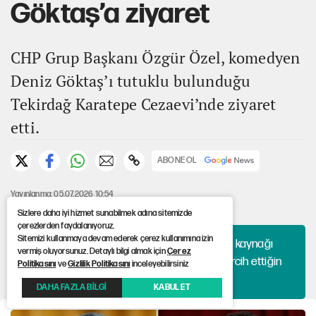
Göktaş’a ziyaret
CHP Grup Başkanı Özgür Özel, komedyen
Deniz Göktaş’ı tutuklu bulunduğu
Tekirdağ Karatepe Cezaevi’nde ziyaret
etti.
ABONE OL
Yayınlanma: 05.07.2026 10:54
Güncelleme: 05.07.2026 10:54
Sizlere daha iyi hizmet sunabilmek adına sitemizde
çerezlerden faydalanıyoruz.
Sitemizi kullanmaya devam ederek çerez kullanımına izin
Haberlerini algoritmaya bırakma, hangi kaynağı
vermiş oluyorsunuz. Detaylı bilgi almak için
Çerez
okuyacağına sen karar ver. 12punto'yu tercih ettiğin
Politikasını
ve
Gizlilik Politikasını
inceleyebilirsiniz
kaynaklar arasına ekle!
DAHA FAZLA BİLGİ
KABUL ET