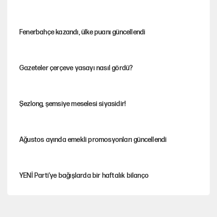
Fenerbahçe kazandı, ülke puanı güncellendi
Gazeteler çerçeve yasayı nasıl gördü?
Şezlong, şemsiye meselesi siyasidir!
Ağustos ayında emekli promosyonları güncellendi
YENİ Parti'ye bağışlarda bir haftalık bilanço
Hayye ale’s-SALAH, Hayye ale’l-felâh