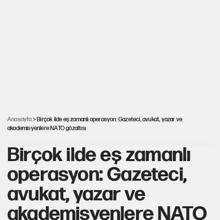
Kılıçdaroğlu'nun grup konuşması CHP'yi karıştırdı!
ABD ekonomisi ve NATO’nun işlevi
Hastaneden erken ayrıldı, hafızasını kaybetti
Anasayfa
> Birçok ilde eş zamanlı operasyon: Gazeteci, avukat, yazar ve
akademisyenlere NATO gözaltısı
Birçok ilde eş zamanlı
operasyon: Gazeteci,
avukat, yazar ve
akademisyenlere NATO