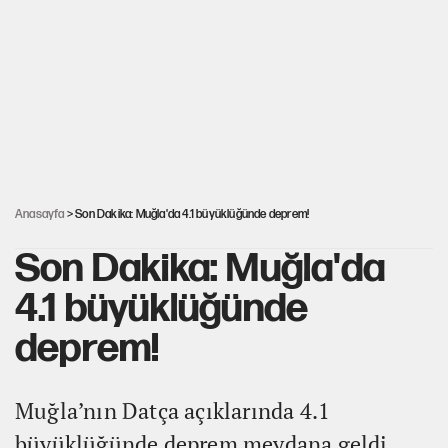
Kılıçdaroğlu'nun grup konuşması CHP'yi
karıştırdı!
ABD ekonomisi ve NATO’nun işlevi
Hastaneden erken ayrıldı, hafızasını kaybetti
Anasayfa
> Son Dakika: Muğla'da 4.1 büyüklüğünde deprem!
Son Dakika: Muğla'da
4.1 büyüklüğünde
deprem!
Muğla’nın Datça açıklarında 4.1
büyüklüğünde deprem meydana geldi.