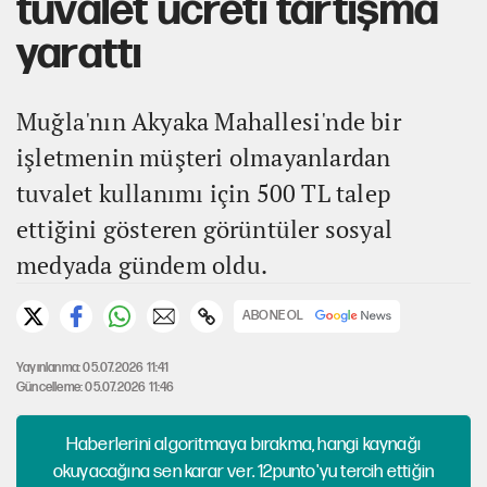
tuvalet ücreti tartışma
yarattı
Muğla'nın Akyaka Mahallesi'nde bir
işletmenin müşteri olmayanlardan
tuvalet kullanımı için 500 TL talep
ettiğini gösteren görüntüler sosyal
medyada gündem oldu.
ABONE OL
Yayınlanma: 05.07.2026 11:41
Güncelleme: 05.07.2026 11:46
Haberlerini algoritmaya bırakma, hangi kaynağı
okuyacağına sen karar ver. 12punto'yu tercih ettiğin