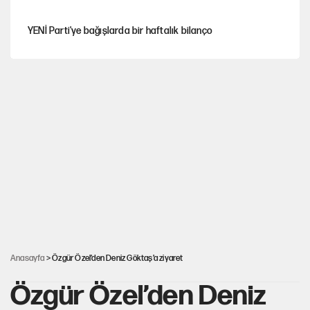
YENİ Parti'ye bağışlarda bir haftalık bilanço
Hayye ale’s-SALAH, Hayye ale’l-felâh
Kılıçdaroğlu'nun grup konuşması CHP'yi karıştırdı!
ABD ekonomisi ve NATO’nun işlevi
Hastaneden erken ayrıldı, hafızasını kaybetti
Anasayfa
> Özgür Özel’den Deniz Göktaş’a ziyaret
Özgür Özel’den Deniz