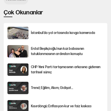
Çok Okunanlar
İstanbul’da yol ortasında kavga kamerada
Erdal Beşikçioğlu'nun kızı babasının
tutuklanmasının ardından konuştu
CHP-Yeni Parti tartışmasının arkasına gizlenen
tarihsel süreç
Trend; Eğilim, Akım, Gidişat…
Kısırdöngü: Enflasyon-kur ve faiz kıskacı