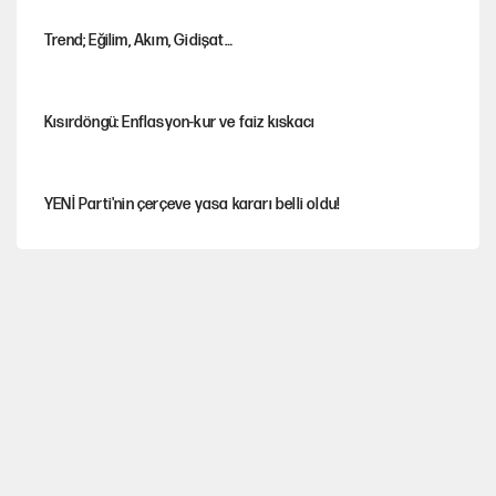
Trend; Eğilim, Akım, Gidişat…
Kısırdöngü: Enflasyon-kur ve faiz kıskacı
YENİ Parti'nin çerçeve yasa kararı belli oldu!
İstanbul’da sıcak hava yerini sağanağa bırakacak
Nesil Yaratmak
Miras kalan taşınmazların satışında yeni model