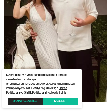
Sizlere daha iyi hizmet sunabilmek adına sitemizde
çerezlerden faydalanıyoruz.
Sitemizi kullanmaya devam ederek çerez kullanımına izin
vermiş oluyorsunuz. Detaylı bilgi almak için
Çerez
Politikasını
ve
Gizlilik Politikasını
inceleyebilirsiniz
DAHA FAZLA BİLGİ
KABUL ET