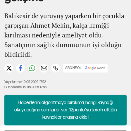
Balıkesir'de yürüyüş yaparken bir çocukla
çarpışan Ahmet Mekin, kalça kemiği
kırılması nedeniyle ameliyat oldu.
Sanatçının sağlık durumunun iyi olduğu
bildirildi.
ABONE OL
Yayınlanma: 19.05.2025 17:52
Güncelleme: 19.05.2025 17:55
Haberlerini algoritmaya bırakma, hangi kaynağı
okuyacağına sen karar ver. 12punto'yu tercih ettiğin
kaynaklar arasına ekle!