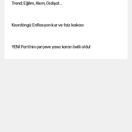
Trend; Eğilim, Akım, Gidişat…
Kısırdöngü: Enflasyon-kur ve faiz kıskacı
YENİ Parti'nin çerçeve yasa kararı belli oldu!
İstanbul’da sıcak hava yerini sağanağa bırakacak
Nesil Yaratmak
Miras kalan taşınmazların satışında yeni model