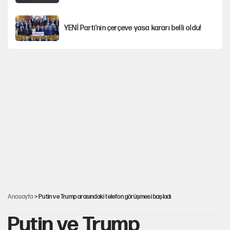
YENİ Parti'nin çerçeve yasa kararı belli oldu!
İstanbul’da sıcak hava yerini sağanağa
bırakacak
Nesil Yaratmak
Miras kalan taşınmazların satışında yeni model
Şort giyen genç kadına bastonla saldırı
Anasayfa
> Putin ve Trump arasındaki telefon görüşmesi başladı
Putin ve Trump