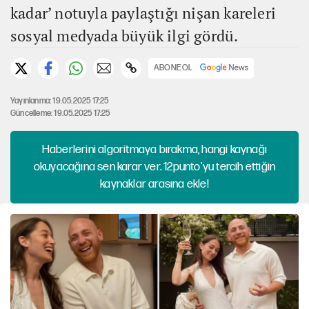
kadar’ notuyla paylaştığı nişan kareleri
sosyal medyada büyük ilgi gördü.
ABONE OL
Yayınlanma: 19.05.2025 17:25
Güncelleme: 19.05.2025 17:25
Haberlerini algoritmaya bırakma, hangi kaynağı
okuyacağına sen karar ver. 12punto'yu tercih ettiğin
kaynaklar arasına ekle!