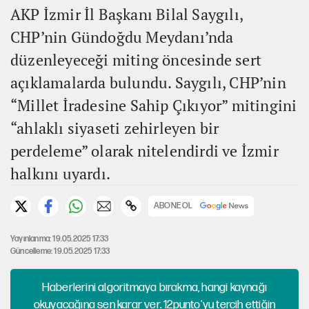
AKP İzmir İl Başkanı Bilal Saygılı,
CHP’nin Gündoğdu Meydanı’nda
düzenleyeceği miting öncesinde sert
açıklamalarda bulundu. Saygılı, CHP’nin
“Millet İradesine Sahip Çıkıyor” mitingini
“ahlaklı siyaseti zehirleyen bir
perdeleme” olarak nitelendirdi ve İzmir
halkını uyardı.
ABONE OL
Yayınlanma: 19.05.2025 17:33
Güncelleme: 19.05.2025 17:33
Haberlerini algoritmaya bırakma, hangi kaynağı
okuyacağına sen karar ver. 12punto'yu tercih ettiğin