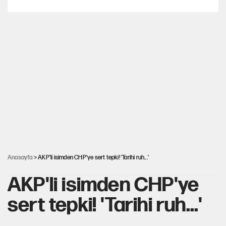
İstanbul’da sıcak hava yerini sağanağa bırakacak
Nesil Yaratmak
Miras kalan taşınmazların satışında yeni model
Şort giyen genç kadına bastonla saldırı
Anasayfa
> AKP'li isimden CHP'ye sert tepki! 'Tarihi ruh...'
AKP'li isimden CHP'ye
sert tepki! 'Tarihi ruh...'