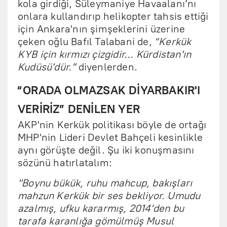
kola girdiği, Süleymaniye Havaalanı’nı
onlara kullandırıp helikopter tahsis ettiği
için Ankara'nın şimşeklerini üzerine
çeken oğlu Bafıl Talabani de,
“Kerkük
KYB için kırmızı çizgidir... Kürdistan'ın
Kudüsü'dür.”
diyenlerden.
“ORADA OLMAZSAK DİYARBAKIR'I
VERİRİZ” DENİLEN YER
AKP'nin Kerkük politikası böyle de ortağı
MHP'nin Lideri Devlet Bahçeli kesinlikle
aynı görüşte değil. Şu iki konuşmasını
sözünü hatırlatalım:
"Boynu bükük, ruhu mahcup, bakışları
mahzun Kerkük bir ses bekliyor. Umudu
azalmış, ufku kararmış, 2014’den bu
tarafa karanlığa gömülmüş Musul