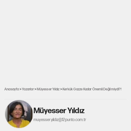
Anasayfa
>
Yazarlar
>
Müyesser Yıldız
>
Kerkük Gazze Kadar Önemli Değil miydi?!
Müyesser Yıldız
muyesser.yildiz@12punto.com.tr