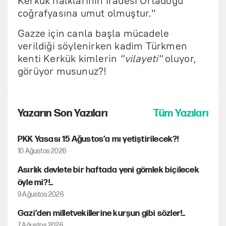
Kerkük halklarının iradesi Ortadoğu
coğrafyasına umut olmuştur."
Gazze için canla başla mücadele
verildiği söylenirken kadim Türkmen
kenti Kerkük kimlerin
"vilayeti"
oluyor,
görüyor musunuz?!
Yazarın Son Yazıları
Tüm Yazıları
PKK Yasası 15 Ağustos’a mı yetiştirilecek?!
10 Ağustos 2026
Asırlık devlete bir haftada yeni gömlek biçilecek
öyle mi?!..
9 Ağustos 2026
Gazi’den milletvekillerine kurşun gibi sözler!..
7 Ağustos 2026