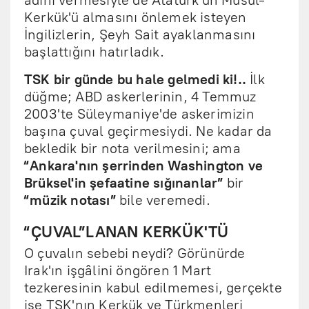
adını vermesiyle de Atatürk'ün Musul-
Kerkük'ü almasını önlemek isteyen
İngilizlerin, Şeyh Sait ayaklanmasını
başlattığını hatırladık.
TSK bir günde bu hale gelmedi ki!..
İlk
düğme; ABD askerlerinin, 4 Temmuz
2003'te Süleymaniye'de askerimizin
başına çuval geçirmesiydi. Ne kadar da
bekledik bir nota verilmesini; ama
“Ankara'nın şerrinden Washington ve
Brüksel'in şefaatine sığınanlar”
bir
“müzik notası”
bile veremedi.
“ÇUVAL”LANAN KERKÜK'TÜ
O çuvalın sebebi neydi? Görünürde
Irak'ın işgâlini öngören 1 Mart
tezkeresinin kabul edilmemesi, gerçekte
ise TSK'nın Kerkük ve Türkmenleri