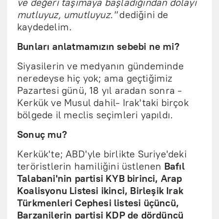
ve değeri taşımaya başladığından dolayı
mutluyuz, umutluyuz."
dediğini de
kaydedelim.
Bunları anlatmamızın sebebi ne mi?
Siyasilerin ve medyanın gündeminde
neredeyse hiç yok; ama geçtiğimiz
Pazartesi günü, 18 yıl aradan sonra -
Kerkük ve Musul dahil- Irak'taki birçok
bölgede il meclis seçimleri yapıldı.
Sonuç mu?
Kerkük'te; ABD'yle birlikte Suriye'deki
teröristlerin hamiliğini üstlenen
Bafıl
Talabani'nin partisi KYB birinci, Arap
Koalisyonu Listesi ikinci, Birleşik Irak
Türkmenleri Cephesi listesi üçüncü,
Barzanilerin partisi KDP de dördüncü