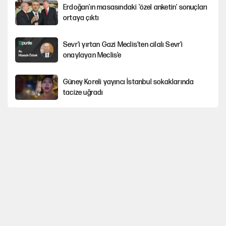
Erdoğan'ın masasındaki 'özel anketin' sonuçları
ortaya çıktı
Sevr’i yırtan Gazi Meclis’ten cilalı Sevr’i
onaylayan Meclis’e
Güney Koreli yayıncı İstanbul sokaklarında
tacize uğradı
PKK Yasası 15 Ağustos’a mı yetiştirilecek?!
YENİ Parti'de 'çerçeve yasa' çatlağı
Kılıçdaroğlu’ndan çerçeve yasa mesajı