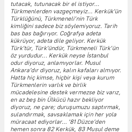
tutacak, tutunacak bir el istiyor...
Türkmenlerden vazgeçmeyiz... Kerkük’ün
Türklüğünü, Türkmeneli’nin Türk
kimliğini sadece biz söylemiyoruz. Tarih
bas bas bağırıyor. Coğrafya adeta
kükrüyor, adeta dile geliyor. Kerkük
Türk’tür, Türk’ündür, Türkmeneli Türk’ün
öz yurdudur... Kerkük neyse İstanbul
odur diyoruz, anlamıyorlar. Musul
Ankara’dır diyoruz, kalın kafaları almıyor.
Hatta hiç kimse, hiçbir kişi veya kurum
Türkmenlerin varlık ve birlik
mücadelesine destek vermezse biz varız,
en az beş bin Ülkücü hazır bekliyor
diyoruz, ne çare; duruşumuzu saptırmak,
sulandırmak, savsaklamak için her yola
müracaat ediyorlar... '81 Düzce’den
hemen sonra 82 Kerkük, 83 Musul deme