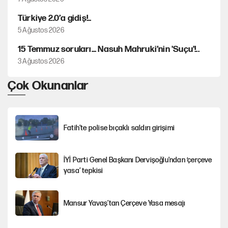
Türkiye 2.0’a gidiş!..
5 Ağustos 2026
15 Temmuz soruları... Nasuh Mahruki’nin 'Suçu'!..
3 Ağustos 2026
Çok Okunanlar
Fatih’te polise bıçaklı saldırı girişimi
İYİ Parti Genel Başkanı Dervişoğlu'ndan ‘çerçeve
yasa’ tepkisi
Mansur Yavaş’tan Çerçeve Yasa mesajı