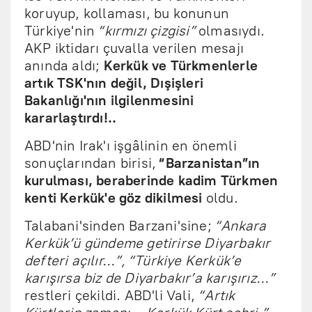
koruyup, kollaması, bu konunun
Türkiye'nin
“kırmızı çizgisi”
olmasıydı.
AKP iktidarı çuvalla verilen mesajı
anında aldı;
Kerkük ve Türkmenlerle
artık TSK'nın değil, Dışişleri
Bakanlığı'nın ilgilenmesini
kararlaştırdı!..
ABD'nin Irak'ı işgâlinin en önemli
sonuçlarından birisi,
“Barzanistan”ın
kurulması, beraberinde kadim Türkmen
kenti Kerkük'e göz dikilmesi
oldu.
Talabani'sinden Barzani'sine;
“Ankara
Kerkük’ü gündeme getirirse Diyarbakır
defteri açılır...”, “Türkiye Kerkük’e
karışırsa biz de Diyarbakır’a karışırız...”
restleri çekildi. ABD'li Vali,
“Artık