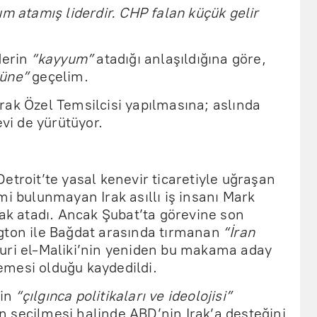
um atamış liderdir. CHP falan küçük gelir
derin
“kayyum”
atadığı anlaşıldığına göre,
lüne”
geçelim.
rak Özel Temsilcisi yapılmasına; aslında
evi de yürütüyor.
etroit’te yasal kenevir ticaretiyle uğraşan
mi bulunmayan Irak asıllı iş insanı Mark
rak atadı. Ancak Şubat’ta görevine son
gton ile Bağdat arasında tırmanan
“İran
uri el-Maliki’nin yeniden bu makama aday
mesi olduğu kaydedildi.
nin
“çılgınca politikaları ve ideolojisi”
 seçilmesi halinde ABD’nin Irak’a desteğini