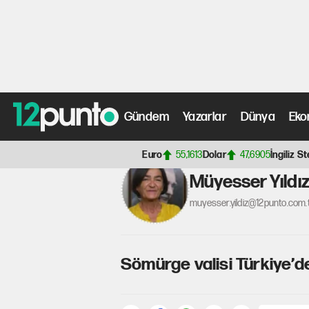
Gündem
Yazarlar
Dünya
Eko
Anasayfa
>
Yazarlar
>
Müyesser Yıldız
>
Sömürge valisi T
Euro
55,1613
Dolar
47,6905
İngiliz St
Müyesser Yıldı
muyesser.yildiz@12punto.com.
Sömürge valisi Türkiye’de 