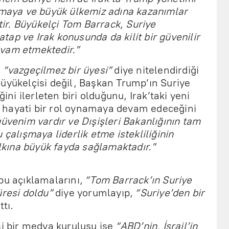
namaya ve büyük ülkemiz adına kazanımlar
r. Büyükelçi Tom Barrack, Suriye
ap ve Irak konusunda da kilit bir güvenilir
vam etmektedir.”
n
“vazgeçilmez bir üyesi”
diye nitelendirdiği
üyükelçisi değil, Başkan Trump’ın Suriye
ğini ilerleten biri olduğunu, Irak’taki yeni
 hayati bir rol oynamaya devam edeceğini
üvenim vardır ve Dışişleri Bakanlığının tam
 çalışmaya liderlik etme istekliliğinin
kına büyük fayda sağlamaktadır.”
bu açıklamalarını,
“Tom Barrack’ın Suriye
üresi doldu”
diye yorumlayıp,
“Suriye’den bir
ttı.
si bir medya kuruluşu ise
“ABD’nin, İsrail’in