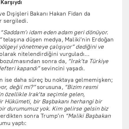
 Karşıydı
ve Dışişleri Bakanı Hakan Fidan da
 sergiledi.
,
“Saddam’ı idam eden adam geri dönüyor.
”
telaşına düşen medya, Maliki’nin Erdoğan
bölgeyi yönetmeye çalışıyor” dediğini ve
larak nitelendirdiğini vurguladı...
e bozulmasından sonra da,
“Irak’ta Türkiye
defteri kapandı”
sevincini yaşadı.
an ise daha süreç bu noktaya gelmemişken;
yor, değil mi?”
sorusuna,
“Bizim resmi
n özellikle Irak'ta seçimle gelen,
r Hükümeti, bir Başbakanı herhangi bir
bir durumumuz yok. Kim gelirse gelsin biz
 verdikten sonra Trump’ın
“Maliki Başbakan
rumu yaptı: