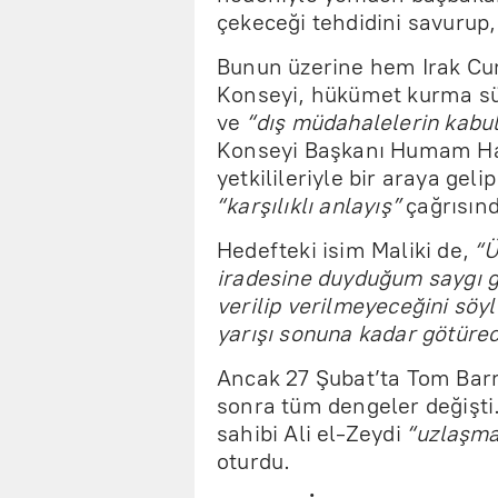
çekeceği tehdidini savurup,
Bunun üzerine hem Irak Cu
Konseyi, hükümet kurma sü
ve
“dış müdahalelerin kabu
Konseyi Başkanı Humam Ham
yetkilileriyle bir araya ge
“karşılıklı anlayış”
çağrısın
Hedefteki isim Maliki de,
“Ü
iradesine duyduğum saygı g
verilip verilmeyeceğini söyl
yarışı sonuna kadar götüre
Ancak 27 Şubat’ta Tom Barr
sonra tüm dengeler değişti.
sahibi Ali el-Zeydi
“uzlaşma
oturdu.