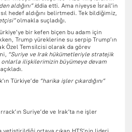
en aldığını” i
ddia etti. Ama niyeyse İsrail’in
l hedef aldığını belirtmedi. Tek bildiğimiz,
etçisi”
olmakla suçladığı.
rkiye’ye bir kefen biçen bu adam için
akken, Trump yüreklerine su serpip Trump’ın
ak Özel Temsilcisi olarak da görev
ni,
“Suriye ve Irak hükümetleriyle stratejik
 ve onlarla ilişkilerimizin büyümeye devam
açıkladı.
’ın Türkiye’de
“harika işler çıkardığını”
rack’ın Suriye’de ve Irak’ta ne işler
 yetiştirildiği ortaya çıkan HTŞ’nin lideri