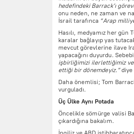
hedefindeki Barrack’ı görevd
onu neden, ne zaman ve nası
İsrail tarafınca
“Arap milliy
Hasılı, medyamız her gün Tü
karalar bağlayıp yas tutac
mevcut görevlerine ilave Ir
yapacağını duyurdu. Sebebi
işbirliğimizi ilerlettiğimiz
ettiği bir dönemdeyiz.”
diye 
Daha önemlisi; Tom Barrack
vurguladı.
Üç Ülke Aynı Potada
Öncelikle sömürge valisi Bar
çıkardığına bakalım.
İngiliz ve ABD istihbaratınca