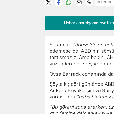
ABONE OL
Haberlerini algoritmaya bıra
Şu anda
“Türkiye’de en nefr
edemese de, ABD’nin sömürg
tartışmasız. Ama bakın, C
yüzünden neredeyse onu bil
Oysa Barrack cenahında da 
Şöyle ki; dört gün önce ABD
Ankara Büyükelçisi ve Suriy
konusunda
“paha biçilmez b
“Bu görevi sona ererken, uzm
gündemine dair anlayışıyla