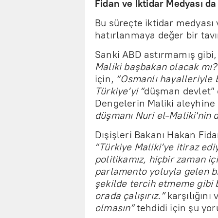
Fidan ve İktidar Medyası da
Bu süreçte iktidar medyası 
hatırlanmaya değer bir tavır
Sanki ABD astırmamış gibi
Maliki başbakan olacak mı?
için,
“Osmanlı hayalleriyle 
Türkiye’yi “
düşman devlet” o
Dengelerin Maliki aleyhin
düşmanı Nuri el-Maliki'nin 
Dışişleri Bakanı Hakan Fid
“Türkiye Maliki’ye itiraz edi
politikamız, hiçbir zaman içi
parlamento yoluyla gelen bi
şekilde tercih etmeme gibi 
orada çalışırız.”
karşılığını
olmasın”
tehdidi için şu yo