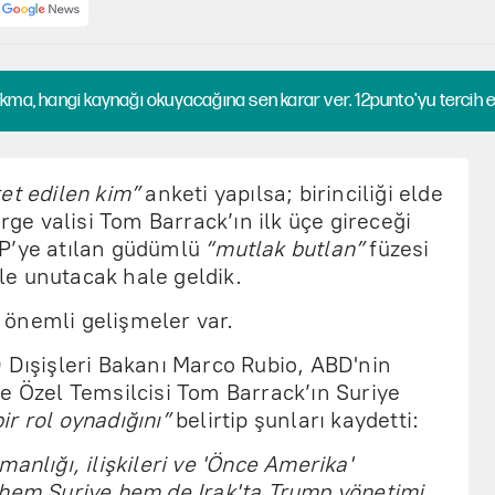
kma, hangi kaynağı okuyacağına sen karar ver. 12punto'yu tercih et
et edilen kim”
anketi yapılsa; birinciliği elde
e valisi Tom Barrack’ın ilk üçe gireceği
HP’ye atılan güdümlü
“mutlak butlan”
füzesi
e unutacak hale geldik.
önemli gelişmeler var.
 Dışişleri Bakanı Marco Rubio, ABD'nin
e Özel Temsilcisi Tom Barrack’ın Suriye
ir rol oynadığını”
belirtip şunları kaydetti:
anlığı, ilişkileri ve 'Önce Amerika'
 hem Suriye hem de Irak'ta Trump yönetimi