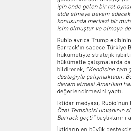
için önde gelen bir rol oy
elde etmeye devam edecekti
konusunda merkezi bir muhat
isim olmuştur ve olmaya de
Rubio ayrıca Trump ekibini
Barrack’ın sadece Türkiye B
hükümetiyle stratejik işbirli
hükümetle çalışmalarda da
bildirerek,
“Kendisine tam g
desteğiyle çalışmaktadır. Bu
devam etmesi Amerikan hal
değerlendirmesini yaptı.
İktidar medyası, Rubio’nun 
Özel Temsilcisi unvanının s
Barrack geçti”
başlıklarını a
İktidarın en büyük destekçi