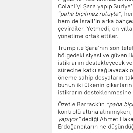
Colani’yi Şara yapıp Suriye
“paha biçilmez rolüyle”,
hem
hem de İsrail’in arka bahçe
çevirdiler. Yetmedi, on yıll
yönetime ortak ettiler.
Trump ile Şara’nın son telefo
bölgedeki siyasi ve güvenlikl
istikrarını destekleyecek
sürecine katkı sağlayacak or
öneme sahip dosyaların tak
bunun iki ülkenin çıkarları
istikrarın desteklenmesine k
Özetle Barrack’ın
“paha biçi
kontrolü altına alınmışken
yapıyor”
dediği Ahmet Hak
Erdoğancıların ne düşündüğ