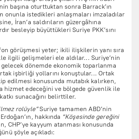
’nin başına oturttuktan sonra Barrack’ın
 onunla istedikleri anlaşmaları imzaladılar
sine, İran’a saldırıların güzergâhına
ardır besleyip büyüttükleri Suriye PKK’sını
n görüşmesi yeter; ikili ilişkilerin yanı sıra
e ilgili gelişmeleri ele aldılar... Suriye’nin
 ve gelecek dönemde ekonomik toparlanma
tak işbirliği yollarını konuştular... Ortak
ip edilmesi konusunda mutabık kalırken,
na hizmet edeceğini ve bölgede güvenlik ile
atkı sunacağını belirttiler.
lmez rolüyle”
Suriye tamamen ABD’nin
, Erdoğan’ın, hakkında
“Köşesinde gereğini
an, CHP’ye kayyum atanması konusunda
ünü şöyle açıkladı: