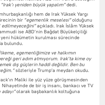
“Irak’ı yeniden büyük yapalım”
dedi.
mhurbaşkanlığı hem de Irak Yüksek Yargı
recinin bir
“egemenlik meselesi”
olduğunu
l edilmeyeceğini”
açıkladı. Irak İslâm Yüksek
mudi ise ABD’nin Bağdat Büyükelçiliği
lip yeni hükümetin kurulması sürecinde
da bulundu.
lkeme, egemenliğimize ve halkımın
ereği geri adım atmıyorum. Irak’ta kime oy
emek dış güçlerin haddi değildir. Ben bu
ceğim.”
sözleriyle Trump’a meydan okudu.
ack’ın Maliki ile yüz yüze görüşmesinden
 Nihayetinde de bir iş insanı, bankacı ve TV
 adayı”
olarak başbakanlık koltuğuna