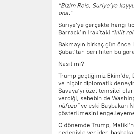
“Bizim Reis, Suriye’ye kayy
ona.”
Suriye’ye gerçekte hangi li
Barrack’ın Irak’taki
“kilit ro
Bakmayın birkaç gün önce I
Şubat’tan beri fiilen bu gör
Nasıl mı?
Trump geçtiğimiz Ekim’de, D
ve hiçbir diplomatik deneyi
Savaya’yı özel temsilci ola
verdiği, sebebin de Washin
nüfuzu”
ve eski Başbakan N
gösterilmesini engelleyeme
O dönemde Trump, Maliki’
nedeniyle yeniden başbakan