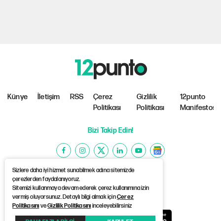
Künye
İletişim
RSS
Çerez
Gizlilik
12punto
Politikası
Politikası
Manifestosu
Bizi Takip Edin!
Sizlere daha iyi hizmet sunabilmek adına sitemizde
çerezlerden faydalanıyoruz.
Sitemizi kullanmaya devam ederek çerez kullanımına izin
©Copyright 2026 12punto
vermiş oluyorsunuz. Detaylı bilgi almak için
Çerez
Politikasını
ve
Gizlilik Politikasını
inceleyebilirsiniz