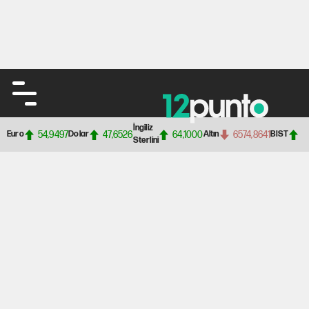
İngiliz
54,9497
47,6526
64,1000
6574,8641
1
Euro
Dolar
Altın
BIST
Sterlini