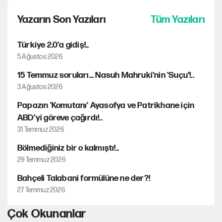
Yazarın Son Yazıları
Tüm Yazıları
Türkiye 2.0’a gidiş!..
5 Ağustos 2026
15 Temmuz soruları... Nasuh Mahruki’nin 'Suçu'!..
3 Ağustos 2026
Papazın 'Komutanı' Ayasofya ve Patrikhane için
ABD’yi göreve çağırdı!..
31 Temmuz 2026
Bölmediğiniz bir o kalmıştı!..
29 Temmuz 2026
Bahçeli Talabani formülüne ne der?!
27 Temmuz 2026
Çok Okunanlar