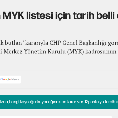
MYK listesi için tarih belli 
 butlan" kararıyla CHP Genel Başkanlığı gör
ni Merkez Yönetim Kurulu (MYK) kadrosunun y
kma, hangi kaynağı okuyacağına sen karar ver. 12punto'yu tercih et