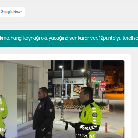
kma, hangi kaynağı okuyacağına sen karar ver. 12punto'yu tercih et