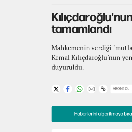
Kılıçdaroğlu'nun 
tamamlandı
Mahkemenin verdiği "mutlak
Kemal Kılıçdaroğlu'nun ye
duyuruldu.
ABONE OL
Haberlerini algoritmaya bıra