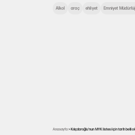
Alkol
araç
ehliyet
Emniyet Müdürlü
Anasayfa
> Kılıçdaroğlu'nun MYK listesi için tarih belli 