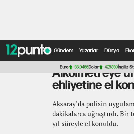
Gündem
Yazarlar
Dünya
Eko
Anasayfa
>
Yerel Haberler Haberleri
> Alkolmetreye üflem
Euro
55,0466
Dolar
47,5850
İngiliz St
Alkolmetreye üfl
ehliyetine el ko
Aksaray’da polisin uygulam
dakikalarca uğraştırdı. Bir 
yıl süreyle el konuldu.