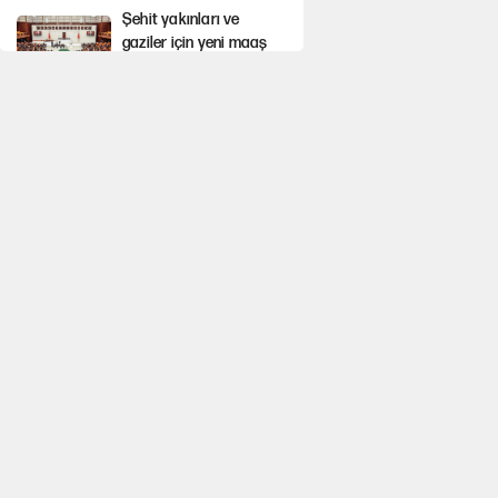
Şehit yakınları ve
gaziler için yeni maaş
düzenlemesi
Hastaneden erken
ayrıldı, hafızasını
kaybetti
Saray için 'tarikat
liderinin oğluna açık'
diyen kişiye
başdanışmandan davet
Çerçeve yasa teklifi
TBMM'ye sunuldu
Selçuk Özdağ’dan
Davutoğlu’nun kararına
itiraz