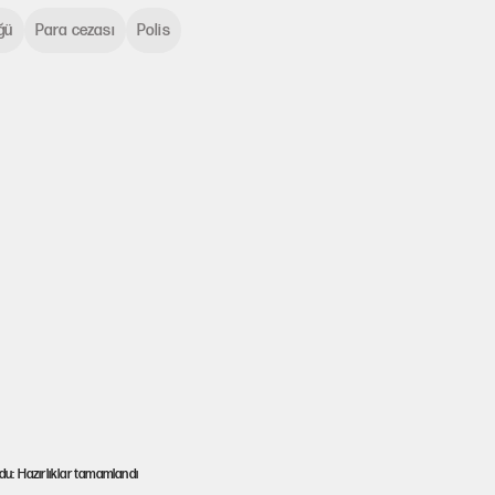
ğü
Para cezası
Polis
oldu: Hazırlıklar tamamlandı