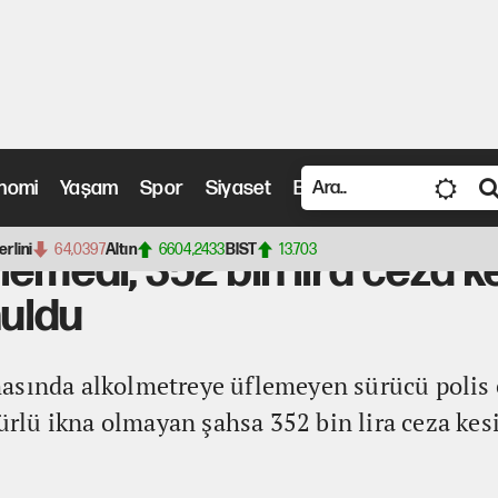
nomi
Yaşam
Spor
Siyaset
Bilim ve Teknoloji
Vide
edi, 352 bin lira ceza kesilip 5 yıl ehliyetine el konuldu
erlini
64,0397
Altın
6604,2433
BIST
13.703
emedi, 352 bin lira ceza kes
nuldu
asında alkolmetreye üflemeyen sürücü polis 
türlü ikna olmayan şahsa 352 bin lira ceza kesi