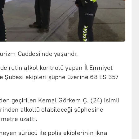
Turizm Caddesi'nde yaşandı.
ede rutin alkol kontrolü yapan İl Emniyet
 Şubesi ekipleri şüphe üzerine 68 ES 357
nden geçirilen Kemal Görkem Ç. (24) isimli
rinden alkollü olabileceği şüphesine
lmetre uzattı.
yen sürücü ile polis ekiplerinin ikna