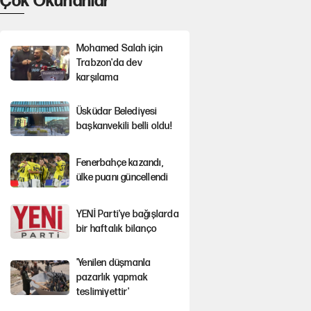
Çok Okunanlar
Mohamed Salah için
Trabzon'da dev
karşılama
Üsküdar Belediyesi
başkanvekili belli oldu!
Fenerbahçe kazandı,
ülke puanı güncellendi
YENİ Parti'ye bağışlarda
bir haftalık bilanço
'Yenilen düşmanla
pazarlık yapmak
teslimiyettir'