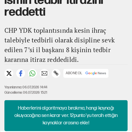
ismin tedbir itirazını
reddetti
CHP YDK toplantısında kesin ihraç
talebiyle tedbirli olarak disipline sevk
edilen 7’si il başkanı 8 kişinin tedbir
kararına itiraz reddedildi.
ABONE OL
Yayınlanma: 06.07.2026 14:44
Güncelleme: 06.07.2026 15:21
Haberlerini algoritmaya bırakma, hangi kaynağı
okuyacağına sen karar ver. 12punto'yu tercih ettiğin
kaynaklar arasına ekle!