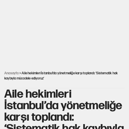
Sahibinden satılık pasaport
Fatih Altaylı’dan Erdal Beşikçioğlu’na
uyuşturucu testi tepkisi
CHP'li Kuşoğlu'ndan YENİ Parti ve kurultay çıkışı
Yine böcek ilacı skandalı... 9 yaşındaki Yusuf
Talha hayatını kaybetti
Anasayfa
> Aile hekimleri İstanbul’da yönetmeliğe karşı toplandı: ‘Sistematik hak
kaybıyla mücadele ediyoruz’
Aile hekimleri
İstanbul’da yönetmeliğe
karşı toplandı:
‘Sistematik hak kaybıyla