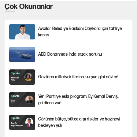
Çok Okunanlar
Avcılar Belediye Başkanı Çaykara için tahliye
kararı
ABD Donanması’nda erzak sorunu
Gazi’den milletvekillerine kurşun gibi sözler!..
Yeni Parti'ye eski program: Ey Kemal Derviş,
geldinse vur!
Görünen bütçe, bütçe dışı riskler ve hazineyi
bekleyen yük