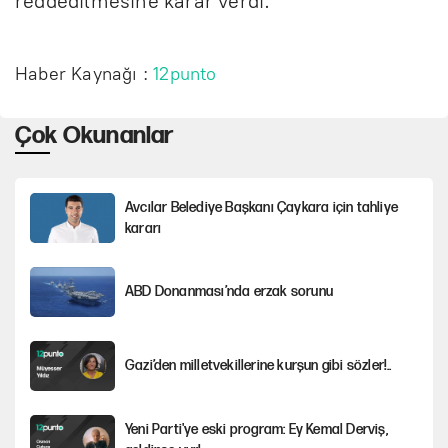
reddedilmesine karar verdi.
Haber Kaynağı :
12punto
Çok Okunanlar
Avcılar Belediye Başkanı Çaykara için tahliye
kararı
ABD Donanması’nda erzak sorunu
Gazi’den milletvekillerine kurşun gibi sözler!..
Yeni Parti'ye eski program: Ey Kemal Derviş,