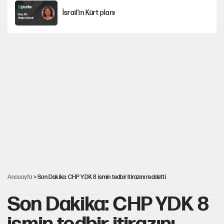
İsrail’in Kürt planı
Sahibinden satılık pasaport
Fatih Altaylı’dan Erdal Beşikçioğlu’na
uyuşturucu testi tepkisi
CHP'li Kuşoğlu'ndan YENİ Parti ve kurultay çıkışı
Yine böcek ilacı skandalı... 9 yaşındaki Yusuf
Talha hayatını kaybetti
Anasayfa
> Son Dakika: CHP YDK 8 ismin tedbir itirazını reddetti
Son Dakika: CHP YDK 8