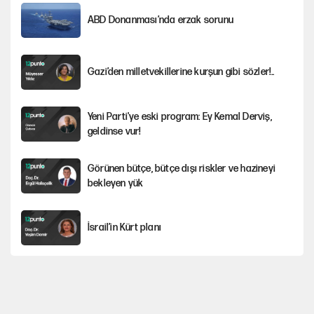
ABD Donanması’nda erzak sorunu
Gazi’den milletvekillerine kurşun gibi sözler!..
Yeni Parti'ye eski program: Ey Kemal Derviş,
geldinse vur!
Görünen bütçe, bütçe dışı riskler ve hazineyi
bekleyen yük
İsrail’in Kürt planı
Sahibinden satılık pasaport