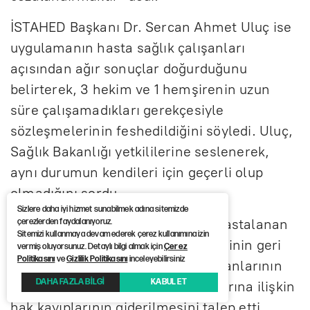
İSTAHED Başkanı Dr. Sercan Ahmet Uluç ise
uygulamanın hasta sağlık çalışanları
açısından ağır sonuçlar doğurduğunu
belirterek, 3 hekim ve 1 hemşirenin uzun
süre çalışamadıkları gerekçesiyle
sözleşmelerinin feshedildiğini söyledi. Uluç,
Sağlık Bakanlığı yetkililerine seslenerek,
aynı durumun kendileri için geçerli olup
olmadığını sordu.
Sizlere daha iyi hizmet sunabilmek adına sitemizde
Sağlık emekçileri, yönetmeliğin hastalanan
çerezlerden faydalanıyoruz.
Sitemizi kullanmaya devam ederek çerez kullanımına izin
çalışanları cezalandıran hükümlerinin geri
vermiş oluyorsunuz. Detaylı bilgi almak için
Çerez
Politikasını
ve
Gizlilik Politikasını
inceleyebilirsiniz
çekilmesini ve aile hekimliği çalışanlarının
DAHA FAZLA BİLGİ
KABUL ET
gelir, sözleşme ve çalışma koşullarına ilişkin
hak kayıplarının giderilmesini talep etti.