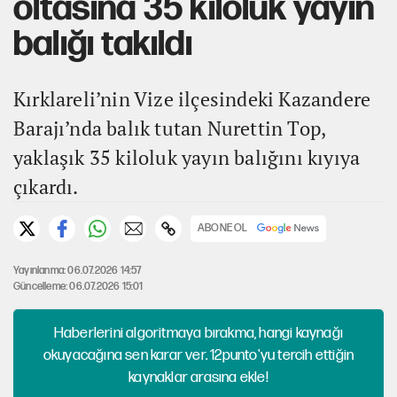
oltasına 35 kiloluk yayın
balığı takıldı
Kırklareli’nin Vize ilçesindeki Kazandere
Barajı’nda balık tutan Nurettin Top,
yaklaşık 35 kiloluk yayın balığını kıyıya
çıkardı.
ABONE OL
Yayınlanma: 06.07.2026 14:57
Güncelleme: 06.07.2026 15:01
Haberlerini algoritmaya bırakma, hangi kaynağı
okuyacağına sen karar ver. 12punto'yu tercih ettiğin
kaynaklar arasına ekle!