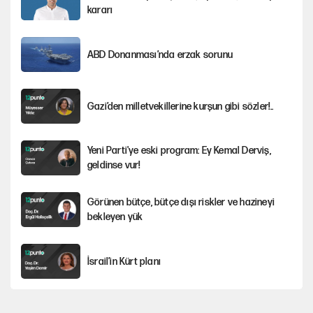
kararı
ABD Donanması’nda erzak sorunu
Gazi’den milletvekillerine kurşun gibi sözler!..
Yeni Parti'ye eski program: Ey Kemal Derviş,
geldinse vur!
Görünen bütçe, bütçe dışı riskler ve hazineyi
bekleyen yük
İsrail’in Kürt planı