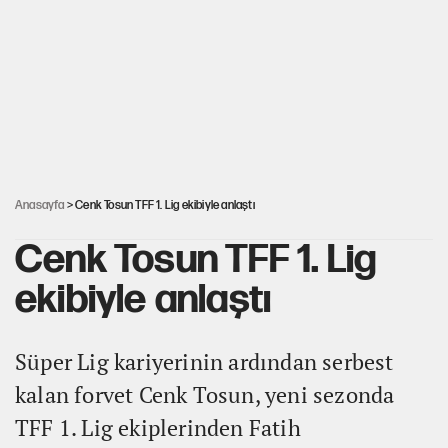
Fatih Altaylı’dan Erdal Beşikçioğlu’na
uyuşturucu testi tepkisi
CHP'li Kuşoğlu'ndan YENİ Parti ve kurultay çıkışı
Yine böcek ilacı skandalı... 9 yaşındaki Yusuf
Talha hayatını kaybetti
Anasayfa
> Cenk Tosun TFF 1. Lig ekibiyle anlaştı
Cenk Tosun TFF 1. Lig
ekibiyle anlaştı
Süper Lig kariyerinin ardından serbest
kalan forvet Cenk Tosun, yeni sezonda
TFF 1. Lig ekiplerinden Fatih