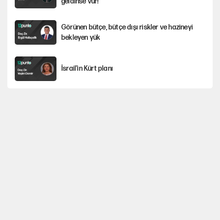
geldinse vur!
Görünen bütçe, bütçe dışı riskler ve hazineyi
bekleyen yük
İsrail’in Kürt planı
Sahibinden satılık pasaport
Fatih Altaylı’dan Erdal Beşikçioğlu’na
uyuşturucu testi tepkisi
CHP'li Kuşoğlu'ndan YENİ Parti ve kurultay çıkışı
Yine böcek ilacı skandalı... 9 yaşındaki Yusuf
Talha hayatını kaybetti