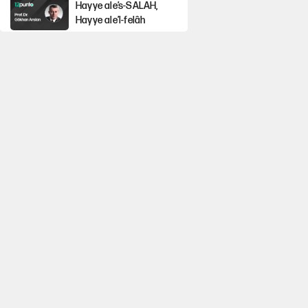
Hayye ale’s-SALAH,
Hayye ale’l-felâh
Gazeteler çerçeve
yasayı nasıl gördü?
ABD ekonomisi ve
NATO’nun işlevi
Ağustos ayında emekli
promosyonları
güncellendi
Kılıçdaroğlu'nun grup
konuşması CHP'yi
karıştırdı!