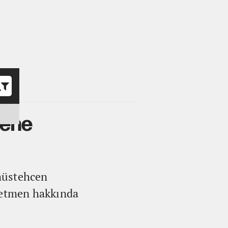
o
mene
müstehcen
öğretmen hakkında