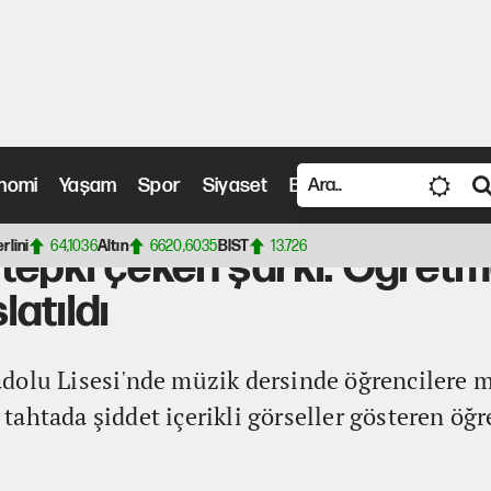
nomi
Yaşam
Spor
Siyaset
Bilim ve Teknoloji
Vide
epki çeken şarkı: Öğretmene soruşturma başlatıldı
erlini
64,1036
Altın
6620,6035
BIST
13.726
 tepki çeken şarkı: Öğret
atıldı
dolu Lisesi'nde müzik dersinde öğrencilere 
lı tahtada şiddet içerikli görseller gösteren 