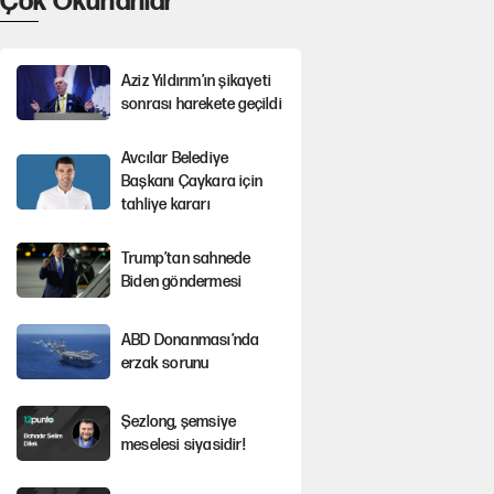
Çok Okunanlar
Aziz Yıldırım’ın şikayeti
sonrası harekete geçildi
Avcılar Belediye
Başkanı Çaykara için
tahliye kararı
Trump’tan sahnede
Biden göndermesi
ABD Donanması’nda
erzak sorunu
Şezlong, şemsiye
meselesi siyasidir!