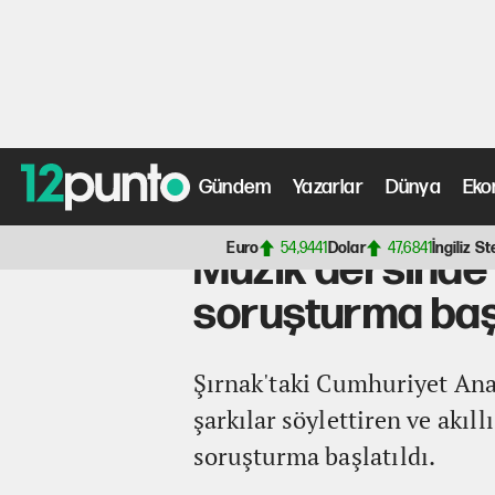
Gündem
Yazarlar
Dünya
Eko
Anasayfa
>
Yerel Haberler Haberleri
> Müzik dersinde t
Euro
54,9441
Dolar
47,6841
İngiliz St
Müzik dersinde
soruşturma başl
Şırnak'taki Cumhuriyet Ana
şarkılar söylettiren ve akıl
soruşturma başlatıldı.