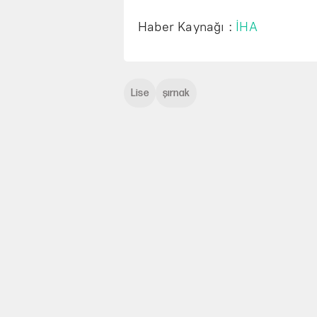
Haber Kaynağı :
İHA
Lise
şırnak