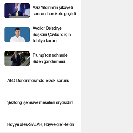
Aziz Yıldırım’ın şikayeti
sonrası harekete geçildi
Avcılar Belediye
Başkanı Çaykara için
tahliye kararı
Trump’tan sahnede
Biden göndermesi
ABD Donanması’nda erzak sorunu
Şezlong, şemsiye meselesi siyasidir!
Hayye ale’s-SALAH, Hayye ale’l-felâh