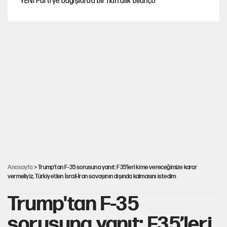
YENİ Parti'ye bağışlarda bir haftalık bilanço
Hayye ale’s-SALAH, Hayye ale’l-felâh
Kılıçdaroğlu'nun grup konuşması CHP'yi karıştırdı!
ABD ekonomisi ve NATO’nun işlevi
Hastaneden erken ayrıldı, hafızasını kaybetti
Anasayfa
> Trump'tan F-35 sorusuna yanıt: F35’leri kime vereceğimize karar
vermeliyiz, Türkiye’den İsrail-İran savaşının dışında kalmasını istedim
Trump'tan F-35
sorusuna yanıt: F35’leri