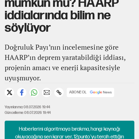
mümkün mü? HAARP
iddialarında bilim ne
söylüyor
Doğruluk Payı’nın incelemesine göre
HAARP’ın deprem yaratabildiği iddiası,
projenin amacı ve enerji kapasitesiyle
uyuşmuyor.
ABONE OL
Yayınlanma: 08.07.2026 19:44
Güncelleme: 08.07.2026 19:44
Haberlerini algoritmaya bırakma, hangi kaynağı
okuyacağına sen karar ver. 12punto'yu tercih ettiğin