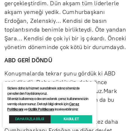
gerçekleştirdim. Dün akşam tüm liderlerle
akşam yemeği yedik. Cumhurbaşkanı
Erdoğan, Zelenskiy… Kendisi de basın
toplantısında benimle birlikteydi. Öte yandan
Şara… Kendisi de çok iyi bir iş çıkardı. Önceki
yönetim döneminde çok kötü bir durumdaydı.
ABD GERİ DÖNDÜ
Konuşmalarda tekrar şunu gördük ki ABD
geri döndü. Daha güçlüyüz, daha önce
Sizlere daha iyi hizmet sunabilmek adına sitemizde
görmediğimiz kadar saygı görüyoruz.Mark
çerezlerden faydalanıyoruz.
Rutte’ye de söyledim. ‘Keşke basın da bu
Sitemizi kullanmaya devam ederek çerez kullanımına izin
vermiş oluyorsunuz. Detaylı bilgi almak için
Çerez
odada olanları görseydi’ dedim.
Politikasını
ve
Gizlilik Politikasını
inceleyebilirsiniz
DAHA FAZLA BİLGİ
KABUL ET
Çok başarılı bir zirve geçirdik. Bir kez daha
Cumhurbaşkanı Erdoğan ve diğer devlet