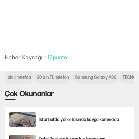
Haber Kaynağı :
12punto
akıllı telefon
20 bin TL telefon
Samsung Galaxy A36
TECNO 
Çok Okunanlar
İstanbul’da yol ortasında kavga kamerada