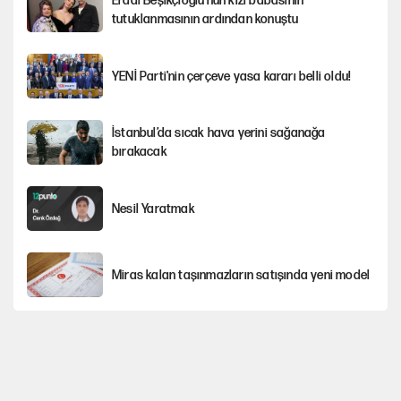
Erdal Beşikçioğlu'nun kızı babasının
tutuklanmasının ardından konuştu
YENİ Parti'nin çerçeve yasa kararı belli oldu!
İstanbul’da sıcak hava yerini sağanağa
bırakacak
Nesil Yaratmak
Miras kalan taşınmazların satışında yeni model
Şort giyen genç kadına bastonla saldırı
Çerçeve yasa kabul edildi, Ümit Özdağ'dan