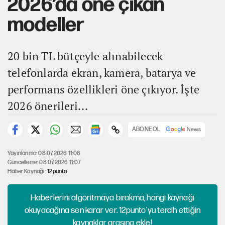
2026’da öne çıkan
modeller
20 bin TL bütçeyle alınabilecek
telefonlarda ekran, kamera, batarya ve
performans özellikleri öne çıkıyor. İşte
2026 önerileri...
ABONE OL
Yayınlanma: 08.07.2026 11:06
Güncelleme: 08.07.2026 11:07
Haber Kaynağı :
12punto
Haberlerini algoritmaya bırakma, hangi kaynağı
okuyacağına sen karar ver. 12punto'yu tercih ettiğin
kaynaklar arasına ekle!