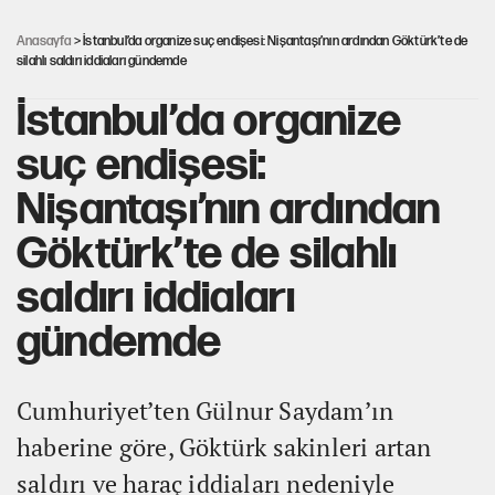
Ahbap Derneği için fesih davası açıldı
Anasayfa
> İstanbul’da organize suç endişesi: Nişantaşı’nın ardından Göktürk’te de
silahlı saldırı iddiaları gündemde
İstanbul’da organize
suç endişesi:
Nişantaşı’nın ardından
Göktürk’te de silahlı
saldırı iddiaları
gündemde
Cumhuriyet’ten Gülnur Saydam’ın
haberine göre, Göktürk sakinleri artan
saldırı ve haraç iddiaları nedeniyle