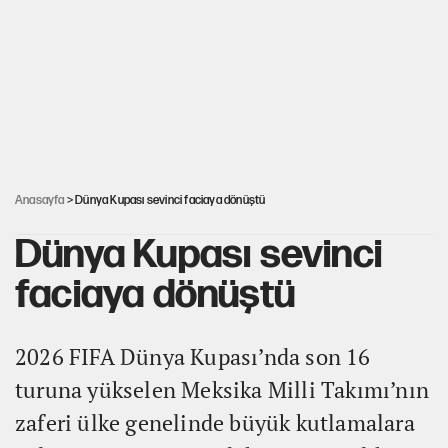
Salah’ın Trabzonspor alacakları için haciz süreci
Cem Gürdeniz'den 'Mekke Ortak Savunma Anlaşması' için
kritik uyarı
Ahbap Derneği için fesih davası açıldı
Anasayfa
> Dünya Kupası sevinci faciaya dönüştü
Dünya Kupası sevinci
faciaya dönüştü
2026 FIFA Dünya Kupası’nda son 16
turuna yükselen Meksika Milli Takımı’nın
zaferi ülke genelinde büyük kutlamalara