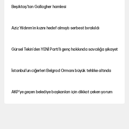
Beşiktaş’tan Gallagher hamlesi
Aziz Yıldırım'ın kızını hedef almıştı serbest bırakıldı
Gürsel Tekin'den YENİ Parti’li genç hakkında savcılığa şikayet
İstanbul’un ciğerleri Belgrad Ormanı büyük tehlike altında
AKP’ye geçen belediye başkanları için dikkat çeken yorum
İtalya, askıya aldığı İspanya ile Schengen uygulaması için
tarih verdi