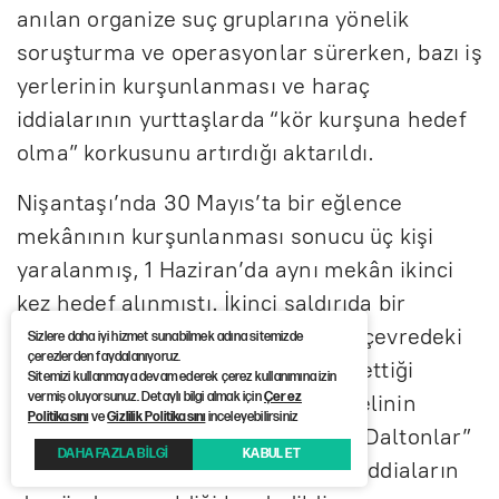
anılan organize suç gruplarına yönelik
soruşturma ve operasyonlar sürerken, bazı iş
yerlerinin kurşunlanması ve haraç
iddialarının yurttaşlarda “kör kurşuna hedef
olma” korkusunu artırdığı aktarıldı.
Nişantaşı’nda 30 Mayıs’ta bir eğlence
mekânının kurşunlanması sonucu üç kişi
yaralanmış, 1 Haziran’da aynı mekân ikinci
kez hedef alınmıştı. İkinci saldırıda bir
güvenlik görevlisinin yaralandığı, çevredeki
Sizlere daha iyi hizmet sunabilmek adına sitemizde
çerezlerden faydalanıyoruz.
bazı iş yerlerine de kurşun isabet ettiği
Sitemizi kullanmaya devam ederek çerez kullanımına izin
vermiş oluyorsunuz. Detaylı bilgi almak için
Çerez
belirtilmişti. Olayla ilgili altı şüphelinin
Politikasını
ve
Gizlilik Politikasını
inceleyebilirsiniz
gözaltına alındığı, soruşturmada “Daltonlar”
DAHA FAZLA BİLGİ
KABUL ET
olarak bilinen suç grubuna ilişkin iddiaların