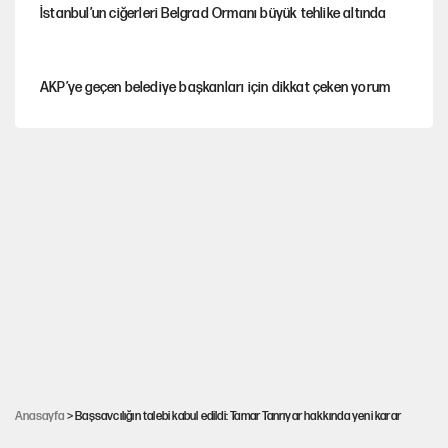
İstanbul’un ciğerleri Belgrad Ormanı büyük tehlike altında
AKP’ye geçen belediye başkanları için dikkat çeken yorum
İtalya, askıya aldığı İspanya ile Schengen uygulaması için
tarih verdi
Salah’ın Trabzonspor alacakları için haciz süreci
Cem Gürdeniz'den 'Mekke Ortak Savunma Anlaşması' için
kritik uyarı
Ahbap Derneği için fesih davası açıldı
Anasayfa
> Başsavcılığın talebi kabul edildi: Tamar Tanrıyar hakkında yeni karar