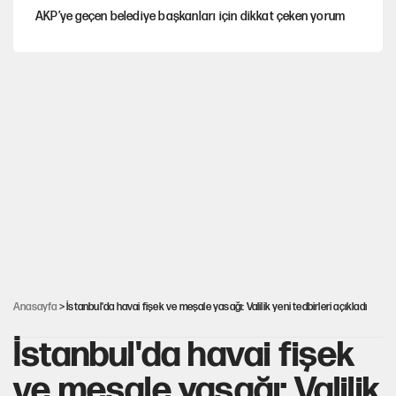
AKP’ye geçen belediye başkanları için dikkat çeken yorum
İtalya, askıya aldığı İspanya ile Schengen uygulaması için
tarih verdi
Salah’ın Trabzonspor alacakları için haciz süreci
Cem Gürdeniz'den 'Mekke Ortak Savunma Anlaşması' için
kritik uyarı
Ahbap Derneği için fesih davası açıldı
Anasayfa
> İstanbul'da havai fişek ve meşale yasağı: Valilik yeni tedbirleri açıkladı
İstanbul'da havai fişek
ve meşale yasağı: Valilik