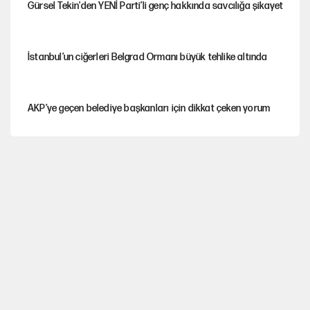
Gürsel Tekin'den YENİ Parti’li genç hakkında savcılığa şikayet
İstanbul’un ciğerleri Belgrad Ormanı büyük tehlike altında
AKP’ye geçen belediye başkanları için dikkat çeken yorum
İtalya, askıya aldığı İspanya ile Schengen uygulaması için
tarih verdi
Salah’ın Trabzonspor alacakları için haciz süreci
Cem Gürdeniz'den 'Mekke Ortak Savunma Anlaşması' için
kritik uyarı