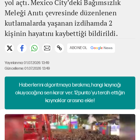
yol açtı. Mexico City’deki Bağımsızlık
Meleği Anıtı çevresinde düzenlenen
kutlamalarda yaşanan izdihamda 2
kişinin hayatını kaybettiği bildirildi.
ABONE OL
Yayınlanma: 01.07.2026 13:49
Güncelleme: 01.07.2026 13:49
Haberlerini algoritmaya bırakma, hangi kaynağı
okuyacağına sen karar ver. 12punto'yu tercih ettiğin
kaynaklar arasına ekle!