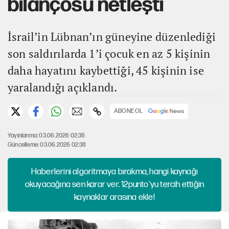
bilançosu netleşti
İsrail’in Lübnan’ın güneyine düzenlediği
son saldırılarda 1’i çocuk en az 5 kişinin
daha hayatını kaybettiği, 45 kişinin ise
yaralandığı açıklandı.
ABONE OL
Yayınlanma: 03.06.2026 02:38
Güncelleme: 03.06.2026 02:38
Haberlerini algoritmaya bırakma, hangi kaynağı
okuyacağına sen karar ver. 12punto'yu tercih ettiğin
kaynaklar arasına ekle!