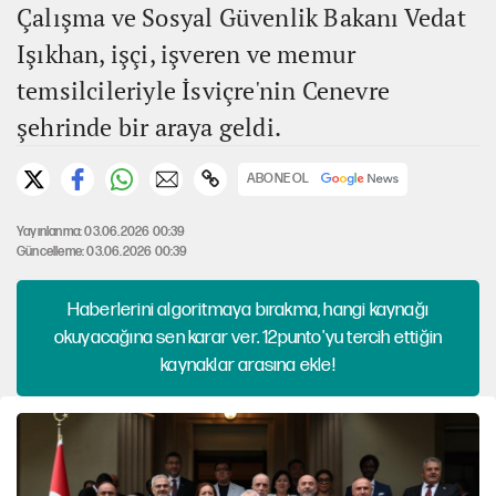
Çalışma ve Sosyal Güvenlik Bakanı Vedat
Işıkhan, işçi, işveren ve memur
temsilcileriyle İsviçre'nin Cenevre
şehrinde bir araya geldi.
ABONE OL
Yayınlanma: 03.06.2026 00:39
Güncelleme: 03.06.2026 00:39
Haberlerini algoritmaya bırakma, hangi kaynağı
okuyacağına sen karar ver. 12punto'yu tercih ettiğin
kaynaklar arasına ekle!