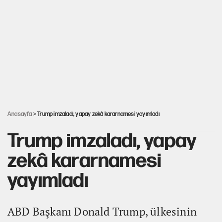
YENİ Parti'de 'çerçeve yasa' çatlağı
Kılıçdaroğlu’ndan çerçeve yasa mesajı
UltraAslan lideri Sebahattin Şirin gözaltında
Anasayfa
> Trump imzaladı, yapay zekâ kararnamesi yayımladı
Trump imzaladı, yapay
zekâ kararnamesi
yayımladı
ABD Başkanı Donald Trump, ülkesinin