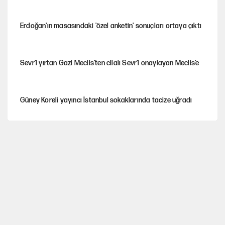
Erdoğan'ın masasındaki 'özel anketin' sonuçları ortaya çıktı
Sevr’i yırtan Gazi Meclis’ten cilalı Sevr’i onaylayan Meclis’e
Güney Koreli yayıncı İstanbul sokaklarında tacize uğradı
PKK Yasası 15 Ağustos’a mı yetiştirilecek?!
YENİ Parti'de 'çerçeve yasa' çatlağı
Kılıçdaroğlu’ndan çerçeve yasa mesajı