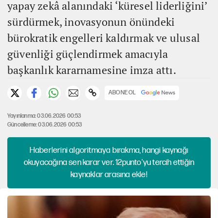
yapay zekâ alanındaki ‘küresel liderliğini’
sürdürmek, inovasyonun önündeki
bürokratik engelleri kaldırmak ve ulusal
güvenliği güçlendirmek amacıyla
başkanlık kararnamesine imza attı.
ABONE OL
Yayınlanma: 03.06.2026 00:53
Güncelleme: 03.06.2026 00:53
Haberlerini algoritmaya bırakma, hangi kaynağı
okuyacağına sen karar ver. 12punto'yu tercih ettiğin
kaynaklar arasına ekle!