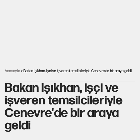
YENİ Parti'de 'çerçeve yasa' çatlağı
Kılıçdaroğlu’ndan çerçeve yasa mesajı
UltraAslan lideri Sebahattin Şirin gözaltında
Anasayfa
> Bakan Işıkhan, işçi ve işveren temsilcileriyle Cenevre'de bir araya geldi
Bakan Işıkhan, işçi ve
işveren temsilcileriyle
Cenevre'de bir araya
geldi