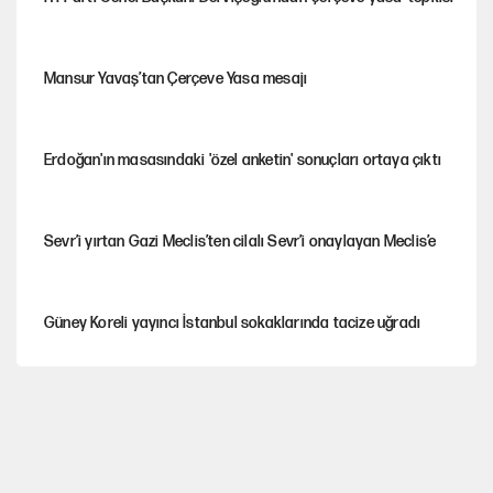
Mansur Yavaş’tan Çerçeve Yasa mesajı
Erdoğan'ın masasındaki 'özel anketin' sonuçları ortaya çıktı
Sevr’i yırtan Gazi Meclis’ten cilalı Sevr’i onaylayan Meclis’e
Güney Koreli yayıncı İstanbul sokaklarında tacize uğradı
PKK Yasası 15 Ağustos’a mı yetiştirilecek?!
YENİ Parti'de 'çerçeve yasa' çatlağı