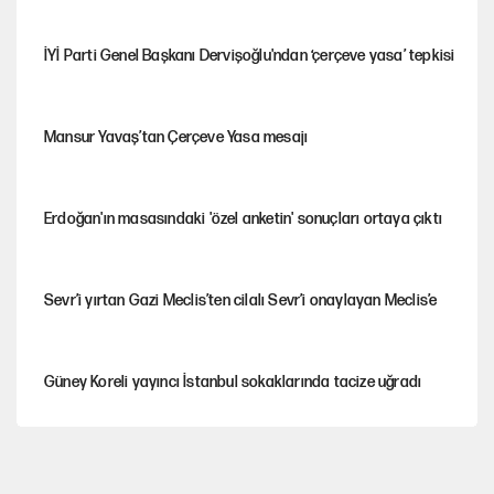
İYİ Parti Genel Başkanı Dervişoğlu'ndan ‘çerçeve yasa’ tepkisi
Mansur Yavaş’tan Çerçeve Yasa mesajı
Erdoğan'ın masasındaki 'özel anketin' sonuçları ortaya çıktı
Sevr’i yırtan Gazi Meclis’ten cilalı Sevr’i onaylayan Meclis’e
Güney Koreli yayıncı İstanbul sokaklarında tacize uğradı
PKK Yasası 15 Ağustos’a mı yetiştirilecek?!