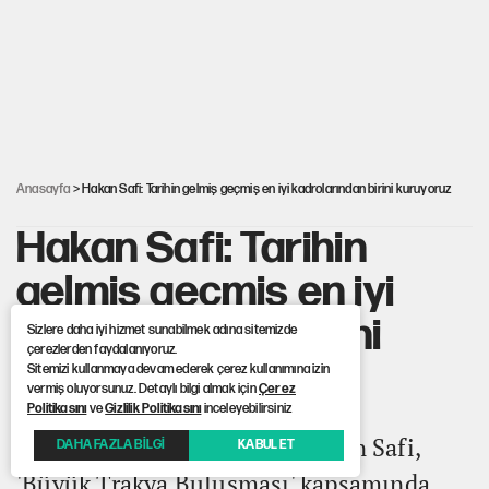
Kılıçdaroğlu’ndan çerçeve yasa mesajı
UltraAslan lideri Sebahattin Şirin gözaltında
Anasayfa
> Hakan Safi: Tarihin gelmiş geçmiş en iyi kadrolarından birini kuruyoruz
Hakan Safi: Tarihin
gelmiş geçmiş en iyi
kadrolarından birini
Sizlere daha iyi hizmet sunabilmek adına sitemizde
çerezlerden faydalanıyoruz.
kuruyoruz
Sitemizi kullanmaya devam ederek çerez kullanımına izin
vermiş oluyorsunuz. Detaylı bilgi almak için
Çerez
Politikasını
ve
Gizlilik Politikasını
inceleyebilirsiniz
Fenerbahçe Başkan Adayı Hakan Safi,
DAHA FAZLA BİLGİ
KABUL ET
'Büyük Trakya Buluşması' kapsamında