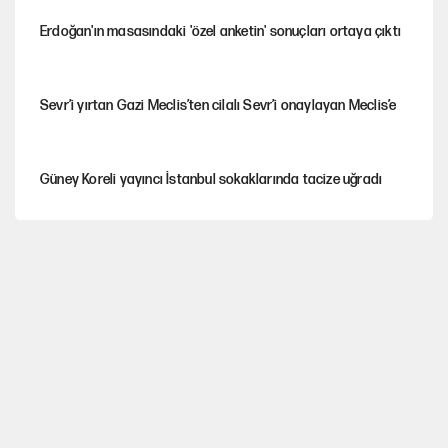
Erdoğan'ın masasındaki 'özel anketin' sonuçları ortaya çıktı
Sevr’i yırtan Gazi Meclis’ten cilalı Sevr’i onaylayan Meclis’e
Güney Koreli yayıncı İstanbul sokaklarında tacize uğradı
PKK Yasası 15 Ağustos’a mı yetiştirilecek?!
YENİ Parti'de 'çerçeve yasa' çatlağı
Kılıçdaroğlu’ndan çerçeve yasa mesajı