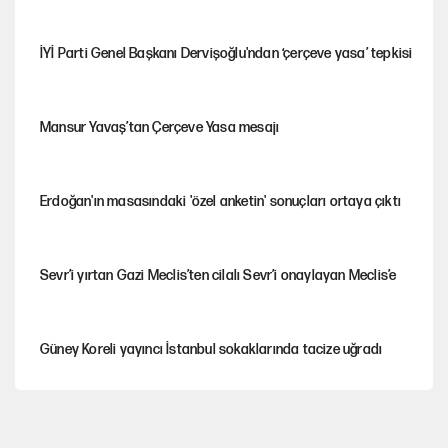
İYİ Parti Genel Başkanı Dervişoğlu'ndan ‘çerçeve yasa’ tepkisi
Mansur Yavaş’tan Çerçeve Yasa mesajı
Erdoğan'ın masasındaki 'özel anketin' sonuçları ortaya çıktı
Sevr’i yırtan Gazi Meclis’ten cilalı Sevr’i onaylayan Meclis’e
Güney Koreli yayıncı İstanbul sokaklarında tacize uğradı
PKK Yasası 15 Ağustos’a mı yetiştirilecek?!