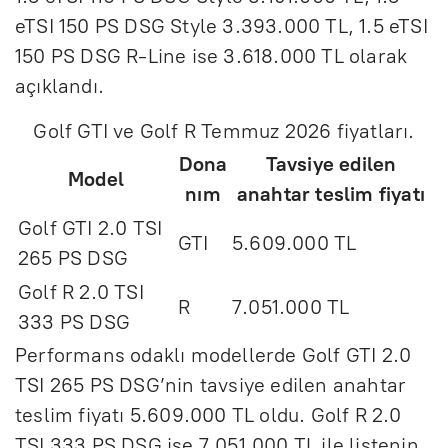
eTSI 150 PS DSG Style 3.393.000 TL, 1.5 eTSI
150 PS DSG R-Line ise 3.618.000 TL olarak
açıklandı.
Golf GTI ve Golf R Temmuz 2026 fiyatları.
Dona
Tavsiye edilen
Model
nım
anahtar teslim fiyatı
Golf GTI 2.0 TSI
GTI
5.609.000 TL
265 PS DSG
Golf R 2.0 TSI
R
7.051.000 TL
333 PS DSG
Performans odaklı modellerde Golf GTI 2.0
TSI 265 PS DSG’nin tavsiye edilen anahtar
teslim fiyatı 5.609.000 TL oldu. Golf R 2.0
TSI 333 PS DSG ise 7.051.000 TL ile listenin