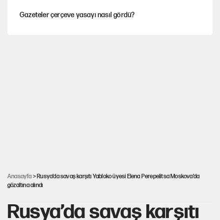
Gazeteler çerçeve yasayı nasıl gördü?
Hayye ale’s-SALAH, Hayye ale’l-felâh
ABD ekonomisi ve NATO’nun işlevi
Ağustos ayında emekli promosyonları güncellendi
Kılıçdaroğlu'nun grup konuşması CHP'yi karıştırdı!
Anasayfa
> Rusya’da savaş karşıtı Yabloko üyesi Elena Perepelitsa Moskova’da
gözaltına alındı
Rusya’da savaş karşıtı