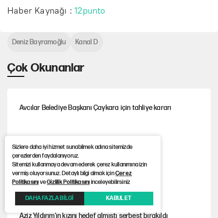
Haber Kaynağı :
12punto
Deniz Bayramoğlu
Kanal D
Çok Okunanlar
Avcılar Belediye Başkanı Çaykara için tahliye kararı
ABD Donanması’nda erzak sorunu
Sizlere daha iyi hizmet sunabilmek adına sitemizde
çerezlerden faydalanıyoruz.
Sitemizi kullanmaya devam ederek çerez kullanımına izin
vermiş oluyorsunuz. Detaylı bilgi almak için
Çerez
Gazi’den milletvekillerine kurşun gibi sözler!..
Politikasını
ve
Gizlilik Politikasını
inceleyebilirsiniz
DAHA FAZLA BİLGİ
KABUL ET
Aziz Yıldırım'ın kızını hedef almıştı serbest bırakıldı