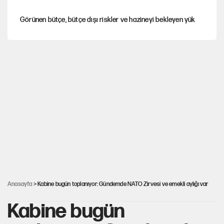
Görünen bütçe, bütçe dışı riskler ve hazineyi bekleyen yük
İsrail’in Kürt planı
Sahibinden satılık pasaport
İstanbul’un ciğerleri Belgrad Ormanı büyük tehlike altında
Fatih Altaylı’dan Erdal Beşikçioğlu’na uyuşturucu testi tepkisi
Anasayfa
> Kabine bugün toplanıyor: Gündemde NATO Zirvesi ve emekli aylığı var
Kabine bugün