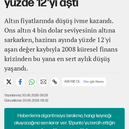
yüzde 12'yi aştı
Altın fiyatlarında düşüş ivme kazandı.
Ons altın 4 bin dolar seviyesinin altına
sarkarken, haziran ayında yüzde 12'yi
aşan değer kaybıyla 2008 küresel finans
krizinden bu yana en sert aylık düşüş
yaşandı.
ABONE OL
Yayınlanma: 30.06.2026 08:29
Güncelleme: 30.06.2026 08:32
Haberlerini algoritmaya bırakma, hangi kaynağı
okuyacağına sen karar ver. 12punto'yu tercih ettiğin