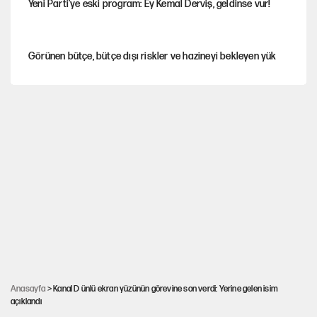
Yeni Parti'ye eski program: Ey Kemal Derviş, geldinse vur!
Görünen bütçe, bütçe dışı riskler ve hazineyi bekleyen yük
İsrail’in Kürt planı
Sahibinden satılık pasaport
İstanbul’un ciğerleri Belgrad Ormanı büyük tehlike altında
Fatih Altaylı’dan Erdal Beşikçioğlu’na uyuşturucu testi tepkisi
Anasayfa
> Kanal D ünlü ekran yüzünün görevine son verdi: Yerine gelen isim
açıklandı