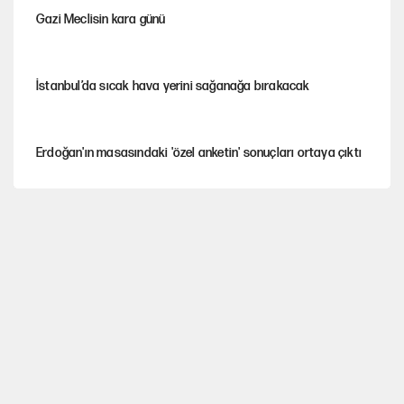
Gazi Meclisin kara günü
İstanbul’da sıcak hava yerini sağanağa bırakacak
Erdoğan'ın masasındaki 'özel anketin' sonuçları ortaya çıktı
Avrupa'nın çöpü için Çukurova'yı ve Akdeniz'i feda etmeye
değer mi?
Mekke Anlaşması ile Türkiye savaşa çekiliyor
YENİ Parti’nin çerçeve yasa kararı belli oldu