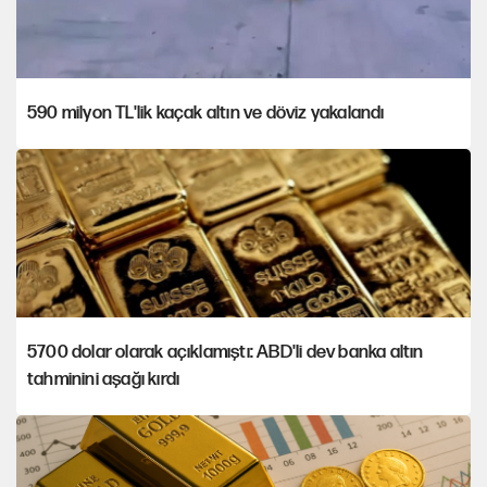
590 milyon TL'lik kaçak altın ve döviz yakalandı
5700 dolar olarak açıklamıştı: ABD'li dev banka altın
tahminini aşağı kırdı