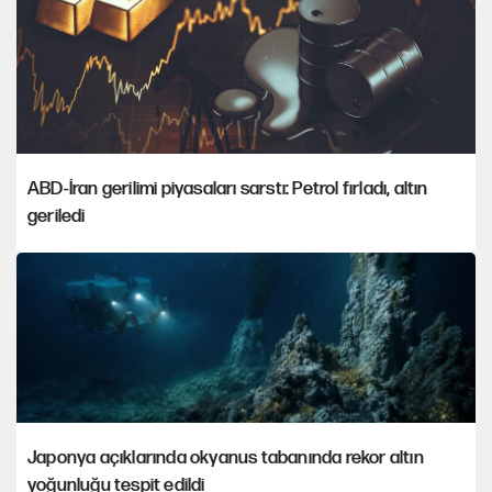
ABD-İran gerilimi piyasaları sarstı: Petrol fırladı, altın
geriledi
Japonya açıklarında okyanus tabanında rekor altın
yoğunluğu tespit edildi