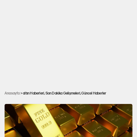
Anasayfa
> altın Haberleri, Son Dakika Gelişmeleri, Güncel Haberler
Altın haftayı yüzde 8,29 kazançla kapattı