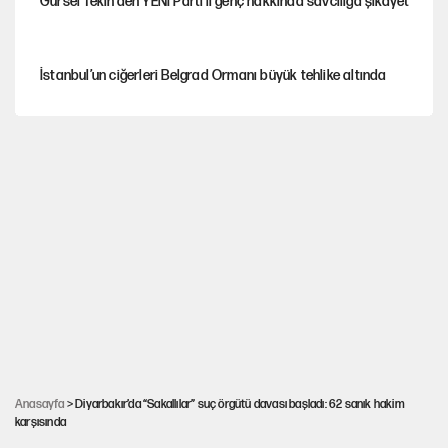
Gürsel Tekin'den YENİ Parti’li genç hakkında savcılığa şikayet
İstanbul’un ciğerleri Belgrad Ormanı büyük tehlike altında
Yeni Parti'ye eski program: Ey Kemal Derviş, geldinse vur!
Görünen bütçe, bütçe dışı riskler ve hazineyi bekleyen yük
AKP’ye geçen belediye başkanları için dikkat çeken yorum
İsrail’in Kürt planı
Anasayfa
> Diyarbakır’da “Sakallılar” suç örgütü davası başladı: 62 sanık hakim
karşısında