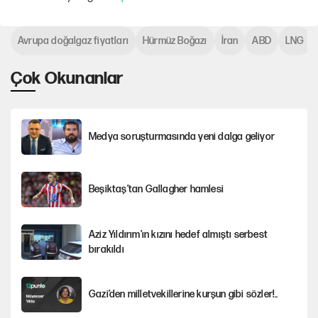
Avrupa doğalgaz fiyatları
Hürmüz Boğazı
İran
ABD
LNG
Çok Okunanlar
Medya soruşturmasında yeni dalga geliyor
Beşiktaş’tan Gallagher hamlesi
Aziz Yıldırım'ın kızını hedef almıştı serbest
bırakıldı
Gazi’den milletvekillerine kurşun gibi sözler!..