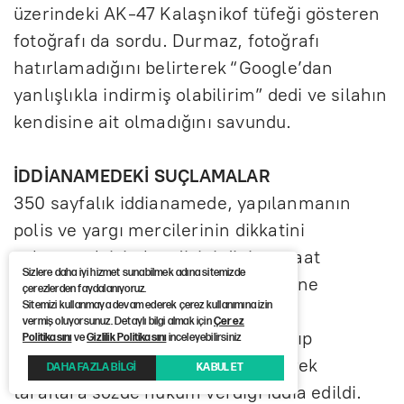
üzerindeki AK-47 Kalaşnikof tüfeği gösteren
fotoğrafı da sordu. Durmaz, fotoğrafı
hatırlamadığını belirterek “Google’dan
yanlışlıkla indirmiş olabilirim” dedi ve silahın
kendisine ait olmadığını savundu.
İDDİANAMEDEKİ SUÇLAMALAR
350 sayfalık iddianamede, yapılanmanın
polis ve yargı mercilerinin dikkatini
çekmemek için kendisini dini cemaat
Sizlere daha iyi hizmet sunabilmek adına sitemizde
görünümüyle gizlemeye çalıştığı öne
çerezlerden faydalanıyoruz.
Sitemizi kullanmaya devam ederek çerez kullanımına izin
sürüldü. Çetenin, alacak verecek
vermiş oluyorsunuz. Detaylı bilgi almak için
Çerez
anlaşmazlığı bulunan kişilere ulaşıp
Politikasını
ve
Gizlilik Politikasını
inceleyebilirsiniz
“Paranızı biz tahsil edeceğiz” diyerek
DAHA FAZLA BİLGİ
KABUL ET
taraflara sözde hüküm verdiği iddia edildi.