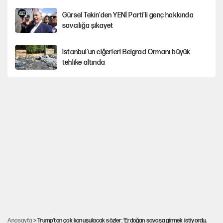
Gürsel Tekin'den YENİ Parti’li genç hakkında
savcılığa şikayet
İstanbul’un ciğerleri Belgrad Ormanı büyük
tehlike altında
Yeni Parti'ye eski program: Ey Kemal Derviş,
geldinse vur!
Görünen bütçe, bütçe dışı riskler ve hazineyi
bekleyen yük
AKP’ye geçen belediye başkanları için dikkat
çeken yorum
İsrail’in Kürt planı
Anasayfa
> Trump'tan çok konuşulacak sözler: ‘Erdoğan savaşa girmek istiyordu,