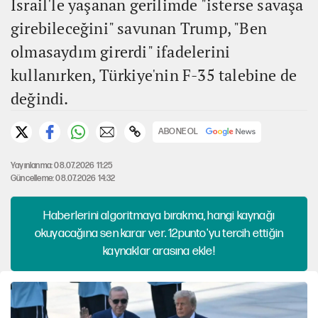
İsrail'le yaşanan gerilimde "isterse savaşa
girebileceğini" savunan Trump, "Ben
olmasaydım girerdi" ifadelerini
kullanırken, Türkiye'nin F-35 talebine de
değindi.
ABONE OL
Yayınlanma: 08.07.2026 11:25
Güncelleme: 08.07.2026 14:32
Haberlerini algoritmaya bırakma, hangi kaynağı
okuyacağına sen karar ver. 12punto'yu tercih ettiğin
kaynaklar arasına ekle!