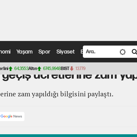
nomi
Yaşam
Spor
Siyaset
Bilim ve Teknoloji
Vide
cretlerine zam yapıldı
erlini
64,3553
Altın
6745,9948
BIST
13.779
 geçiş ücretlerine zam yap
erine zam yapıldığı bilgisini paylaştı.