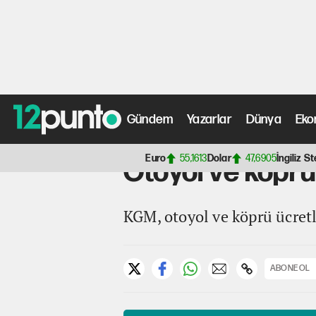
Gündem
Yazarlar
Dünya
Eko
Anasayfa
>
Ekonomi Haberleri
> Otoyol ve köprü geçiş ü
Euro
55,1613
Dolar
47,6905
İngiliz St
Otoyol ve köprü
KGM, otoyol ve köprü ücretl
ABONE OL