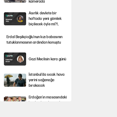
kamerada
Asırlık devlete bir
haftada yeni gömlek
biçilecek öyle mi?!..
Erdal Beşikçioğlu'nun kızı babasının
tutuklanmasının ardından konuştu
Gazi Meclisin kara günü
İstanbul’da sıcak hava
yerini sağanağa
bırakacak
Erdoğan'ın masasındaki
'özel anketin' sonuçları
ortaya çıktı