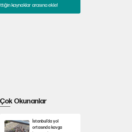
tiğin kaynaklar arasına ekle!
Çok Okunanlar
İstanbul’da yol
ortasında kavga