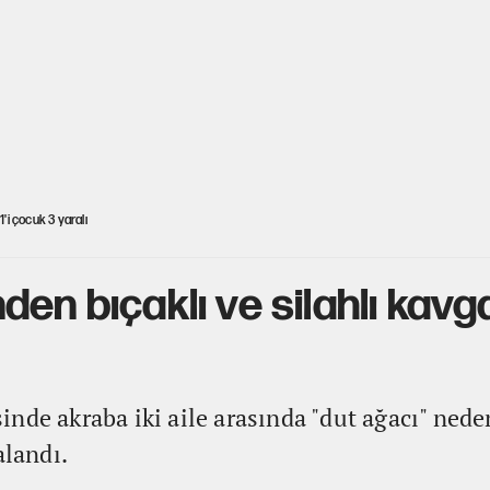
1'i çocuk 3 yaralı
en bıçaklı ve silahlı kavga
nde akraba iki aile arasında "dut ağacı" neden
alandı.