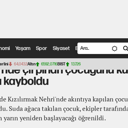
nomi
Yaşam
Spor
Siyaset
Bilim ve Teknoloji
Vide
rpınan çocuğunu kurtarmak için suya giren baba kayboldu
erlini
64,0432
Altın
6592,0716
BIST
13.726
i'nde çırpınan çocuğunu ku
a kayboldu
nde Kızılırmak Nehri'nde akıntıya kapılan ço
u. Suda ağaca takılan çocuk, ekipler tarafında
 yarın yeniden başlayacağı öğrenildi.