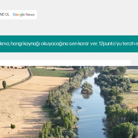
NE OL
kma, hangi kaynağı okuyacağına sen karar ver. 12punto'yu tercih et