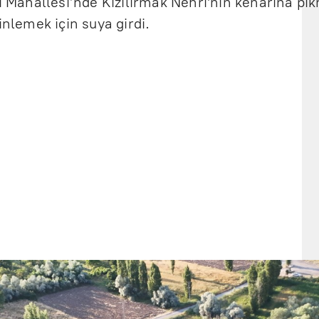
li Mahallesi’nde Kızılırmak Nehri'nin kenarına pi
inlemek için suya girdi.