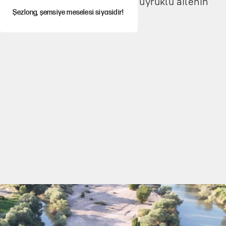
knik yapmak için giden yabancı uyruklu ailenin
Şezlong, şemsiye meselesi siyasidir!
Gazeteler çerçeve yasayı nasıl
gördü?
Hayye ale’s-SALAH, Hayye ale’l-felâh
ABD ekonomisi ve NATO’nun işlevi
Ağustos ayında emekli
promosyonları güncellendi