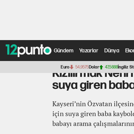
Gündem
Yazarlar
Dünya
Eko
Anasayfa
>
Fotoğraf Galerisi
> Kızılırmak Nehri'nde çı
Euro
54,9575
Dolar
47,5888
İngiliz St
Kızılırmak Nehr
suya giren bab
Kayseri’nin Özvatan ilçesi
için suya giren baba kaybold
babayı arama çalışmalarının