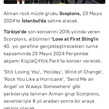
Alman rock müzik grubu
Scopions,
23 Mayıs
2024'te
İstanbul'da
sahne alacak.
Türkiye'de
son konserini 2016 yılında veren
Scorpions, albümleri
'Love at First Sting'in
40. yılı şerefine gerçekleştirecekleri turne
kapsamında 23 Mayıs 2024 Perşembe
akşamı KüçükÇiftlik Park’ta konser verecek.
'Still Loving You', 'Holiday', Wind of Change',
'Rock You Like a Hurricane', 'Send Me an
Angel' ve 'Always Somewhere' gibi
şarkılarıyla tanınan Alman grup Scorpions,
sevenleriyle 8 yıl aradan sonra bir araya
gelmiş olacak.