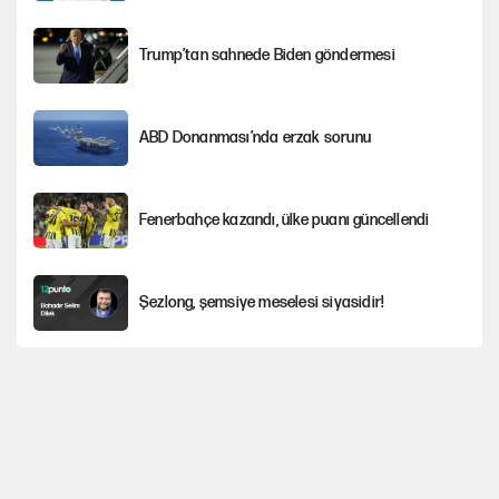
Trump’tan sahnede Biden göndermesi
ABD Donanması’nda erzak sorunu
Fenerbahçe kazandı, ülke puanı güncellendi
Şezlong, şemsiye meselesi siyasidir!
Mohamed Salah için Trabzon'da dev karşılama
Gazeteler çerçeve yasayı nasıl gördü?