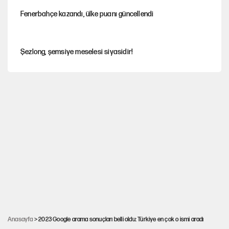
Fenerbahçe kazandı, ülke puanı güncellendi
Şezlong, şemsiye meselesi siyasidir!
Mohamed Salah için Trabzon'da dev karşılama
Gazeteler çerçeve yasayı nasıl gördü?
Hayye ale’s-SALAH, Hayye ale’l-felâh
ABD ekonomisi ve NATO’nun işlevi
Anasayfa
> 2023 Google arama sonuçları belli oldu: Türkiye en çok o ismi aradı