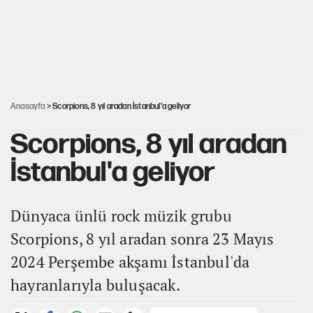
Hayye ale’s-SALAH, Hayye ale’l-felâh
ABD ekonomisi ve NATO’nun işlevi
Anasayfa
> Scorpions, 8 yıl aradan İstanbul'a geliyor
Scorpions, 8 yıl aradan
İstanbul'a geliyor
Dünyaca ünlü rock müzik grubu
Scorpions, 8 yıl aradan sonra 23 Mayıs
2024 Perşembe akşamı İstanbul'da
hayranlarıyla buluşacak.