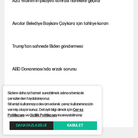
Aziz Yıldırım’ın şikayeti sonrası harekete geçildi
Avcılar Belediye Başkanı Çaykara için tahliye kararı
Trump’tan sahnede Biden göndermesi
ABD Donanması’nda erzak sorunu
Fenerbahçe kazandı, ülke puanı güncellendi
Sizlere daha iyi hizmet sunabilmek adına sitemizde
çerezlerden faydalanıyoruz.
Sitemizi kullanmaya devam ederek çerez kullanımına izin
vermiş oluyorsunuz. Detaylı bilgi almak için
Çerez
Şezlong, şemsiye meselesi siyasidir!
Politikasını
ve
Gizlilik Politikasını
inceleyebilirsiniz
DAHA FAZLA BİLGİ
KABUL ET
Mohamed Salah için Trabzon'da dev karşılama