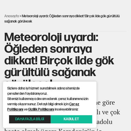
İsrail’in Kürt planı
Anasayfa
> Meteoroloji uyardı: Öğleden sonraya dikkat! Birçok ilde gök gürültülü
sağanak görülecek
Meteoroloji uyardı:
Öğleden sonraya
dikkat! Birçok ilde gök
gürültülü sağanak
görülecek
Sizlere daha iyi hizmet sunabilmek adına sitemizde
çerezlerden faydalanıyoruz.
Sitemizi kullanmaya devam ederek çerez kullanımına izin
Meteoroloji'nin son tahminlerine göre
vermiş oluyorsunuz. Detaylı bilgi almak için
Çerez
Politikasını
ve
Gizlilik Politikasını
inceleyebilirsiniz
yurdun büyük bölümünde parçalı ve çok
DAHA FAZLA BİLGİ
KABUL ET
bulutlu hava etkili olacak. İç Anadolu