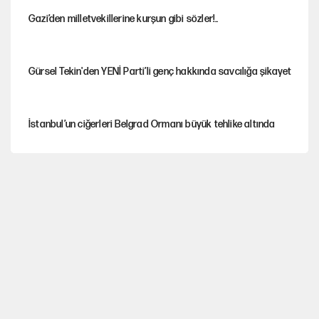
Gazi’den milletvekillerine kurşun gibi sözler!..
Gürsel Tekin'den YENİ Parti’li genç hakkında savcılığa şikayet
İstanbul’un ciğerleri Belgrad Ormanı büyük tehlike altında
Yeni Parti'ye eski program: Ey Kemal Derviş, geldinse vur!
Görünen bütçe, bütçe dışı riskler ve hazineyi bekleyen yük
AKP’ye geçen belediye başkanları için dikkat çeken yorum