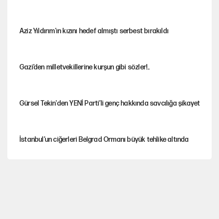
Aziz Yıldırım'ın kızını hedef almıştı serbest bırakıldı
Gazi’den milletvekillerine kurşun gibi sözler!..
Gürsel Tekin'den YENİ Parti’li genç hakkında savcılığa şikayet
İstanbul’un ciğerleri Belgrad Ormanı büyük tehlike altında
Yeni Parti'ye eski program: Ey Kemal Derviş, geldinse vur!
Görünen bütçe, bütçe dışı riskler ve hazineyi bekleyen yük