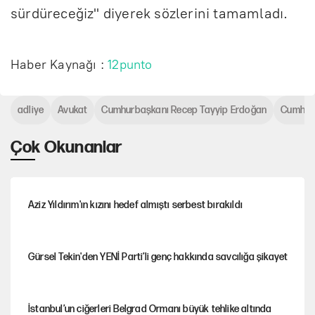
sürdüreceğiz" diyerek sözlerini tamamladı.
Haber Kaynağı :
12punto
adliye
Avukat
Cumhurbaşkanı Recep Tayyip Erdoğan
Cumhur
Çok Okunanlar
Aziz Yıldırım'ın kızını hedef almıştı serbest bırakıldı
Gürsel Tekin'den YENİ Parti’li genç hakkında savcılığa şikayet
İstanbul’un ciğerleri Belgrad Ormanı büyük tehlike altında