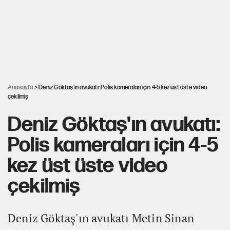
YENİ Parti'nin çerçeve yasa kararı belli oldu!
Dört yaşındaki oğlunun katili ile 3 gün sonra nikâh masasına
oturdu
Anasayfa
> Deniz Göktaş'ın avukatı: Polis kameraları için 4-5 kez üst üste video
çekilmiş
Deniz Göktaş'ın avukatı:
Polis kameraları için 4-5
kez üst üste video
çekilmiş
Deniz Göktaş'ın avukatı Metin Sinan