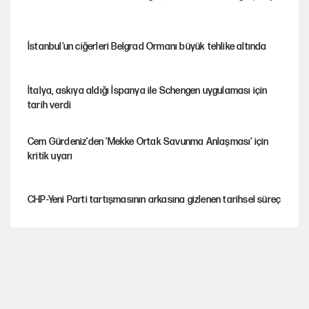
İstanbul’un ciğerleri Belgrad Ormanı büyük tehlike altında
İtalya, askıya aldığı İspanya ile Schengen uygulaması için
tarih verdi
Cem Gürdeniz'den 'Mekke Ortak Savunma Anlaşması' için
kritik uyarı
CHP-Yeni Parti tartışmasının arkasına gizlenen tarihsel süreç
Trend; Eğilim, Akım, Gidişat…
Kısırdöngü: Enflasyon-kur ve faiz kıskacı