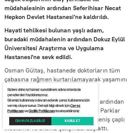
müdahalesinin ardından Seferihisar Necat
Hepkon Devlet Hastanesi'ne kaldırıldı.
Hayati tehlikesi bulunan yaşlı adam,
buradaki müdahalenin ardından Dokuz Eylül
Üniversitesi Araştırma ve Uygulama
Hastanesi'ne sevk edildi.
Osman Gültaş, hastanede doktorların tüm
çabasına rağmen kurtarılamayarak yaşamını
yitirdi.
Sizlere daha iyi hizmet sunabilmek adına sitemizde
çerezlerden faydalanıyoruz.
Öte yandan, yaşanan üzücü olayın ardından
Sitemizi kullanmaya devam ederek çerez kullanımına izin
vermiş oluyorsunuz. Detaylı bilgi almak için
Çerez
jandarma ve Doğa Koruma ve Milli Parklar
Politikasını
ve
Gizlilik Politikasını
inceleyebilirsiniz
Şube Müdürlüğü ekipleri bölgede geniş çaplı
DAHA FAZLA BİLGİ
KABUL ET
inceleme ve arama çalışması başlattı.