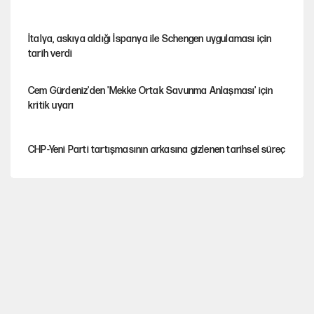
İtalya, askıya aldığı İspanya ile Schengen uygulaması için
tarih verdi
Cem Gürdeniz'den 'Mekke Ortak Savunma Anlaşması' için
kritik uyarı
CHP-Yeni Parti tartışmasının arkasına gizlenen tarihsel süreç
Trend; Eğilim, Akım, Gidişat…
Kısırdöngü: Enflasyon-kur ve faiz kıskacı
YENİ Parti'nin çerçeve yasa kararı belli oldu!