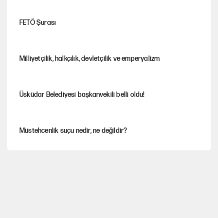
FETÖ Şurası
Milliyetçilik, halkçılık, devletçilik ve emperyalizm
Üsküdar Belediyesi başkanvekili belli oldu!
Müstehcenlik suçu nedir, ne değildir?
Depremin görünmeyen artçıları
YENİ Parti'ye bağışlarda bir haftalık bilanço