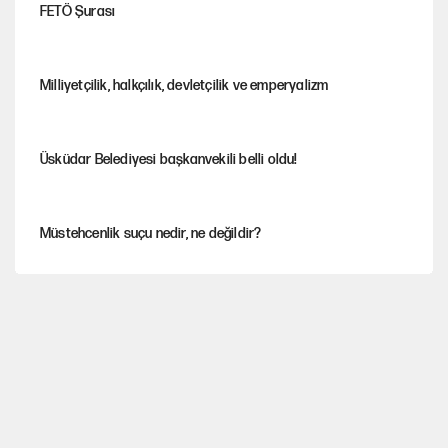
FETÖ Şurası
Milliyetçilik, halkçılık, devletçilik ve emperyalizm
Üsküdar Belediyesi başkanvekili belli oldu!
Müstehcenlik suçu nedir, ne değildir?
Depremin görünmeyen artçıları
YENİ Parti'ye bağışlarda bir haftalık bilanço