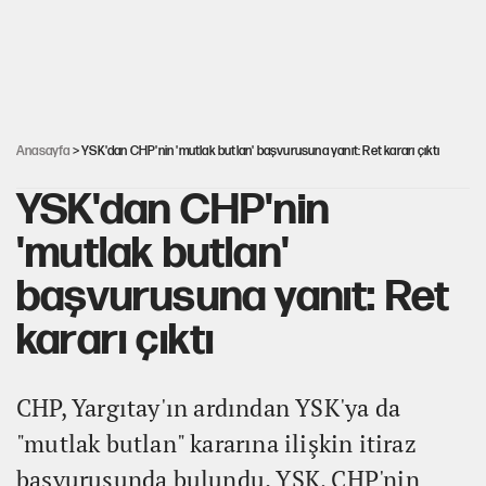
'Yenilen düşmanla pazarlık yapmak teslimiyettir'
Şehit yakınları ve gaziler için yeni maaş düzenlemesi
Anasayfa
> YSK'dan CHP'nin 'mutlak butlan' başvurusuna yanıt: Ret kararı çıktı
YSK'dan CHP'nin
'mutlak butlan'
başvurusuna yanıt: Ret
kararı çıktı
CHP, Yargıtay'ın ardından YSK'ya da
"mutlak butlan" kararına ilişkin itiraz
başvurusunda bulundu. YSK, CHP'nin