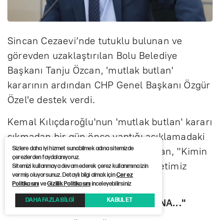
Sincan Cezaevi’nde tutuklu bulunan ve
görevden uzaklaştırılan Bolu Belediye
Başkanı Tanju Özcan, 'mutlak butlan'
kararının ardından CHP Genel Başkanı Özgür
Özel'e destek verdi.
Kemal Kılıçdaroğlu'nun 'mutlak butlan' kararı
çıkmadan bir gün önce yaptığı açıklamadaki
Sizlere daha iyi hizmet sunabilmek adına sitemizde
'arınma' çağrısına da değinen Özcan, "Kimin
çerezlerden faydalanıyoruz.
nereden arındırılacağına aziz milletimiz
Sitemizi kullanmaya devam ederek çerez kullanımına izin
vermiş oluyorsunuz. Detaylı bilgi almak için
Çerez
karar verecektir" dedi.
Politikasını
ve
Gizlilik Politikasını
inceleyebilirsiniz
DAHA FAZLA BİLGİ
KABUL ET
"KİMİN NEREDEN ARINDIRILACAĞINA..."