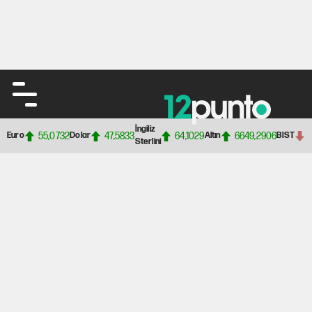
İngiliz
55,0732
47,5833
64,1029
6649,2906
Euro
Dolar
Altın
BIST
Sterlini