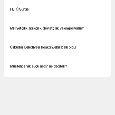
FETÖ Şurası
Milliyetçilik, halkçılık, devletçilik ve emperyalizm
Üsküdar Belediyesi başkanvekili belli oldu!
Müstehcenlik suçu nedir, ne değildir?
Depremin görünmeyen artçıları
YENİ Parti'ye bağışlarda bir haftalık bilanço