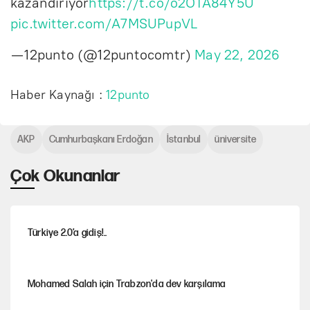
kazandırıyor
https://t.co/o2OTA84Y5U
pic.twitter.com/A7MSUPupVL
— 12punto (@12puntocomtr)
May 22, 2026
Haber Kaynağı :
12punto
AKP
Cumhurbaşkanı Erdoğan
İstanbul
üniversite
Çok Okunanlar
Türkiye 2.0’a gidiş!..
Mohamed Salah için Trabzon'da dev karşılama