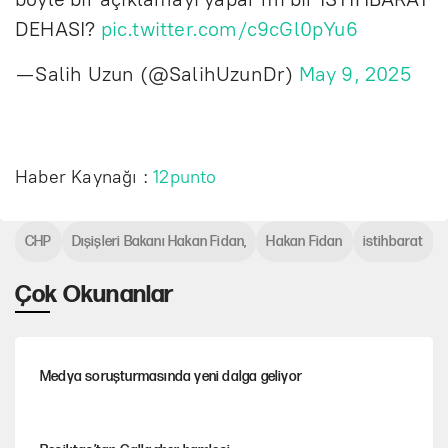
DEHASI?
pic.twitter.com/c9cGl0pYu6
— Salih Uzun (@SalihUzunDr)
May 9, 2025
Haber Kaynağı :
12punto
CHP
Dışişleri Bakanı Hakan Fidan,
Hakan Fidan
istihbarat
Çok Okunanlar
Medya soruşturmasında yeni dalga geliyor