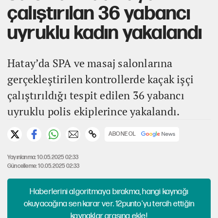
çalıştırılan 36 yabancı
uyruklu kadın yakalandı
Hatay’da SPA ve masaj salonlarına
gerçekleştirilen kontrollerde kaçak işçi
çalıştırıldığı tespit edilen 36 yabancı
uyruklu polis ekiplerince yakalandı.
ABONE OL
Yayınlanma: 10.05.2025 02:33
Güncelleme: 10.05.2025 02:33
Haberlerini algoritmaya bırakma, hangi kaynağı
okuyacağına sen karar ver. 12punto'yu tercih ettiğin
kaynaklar arasına ekle!