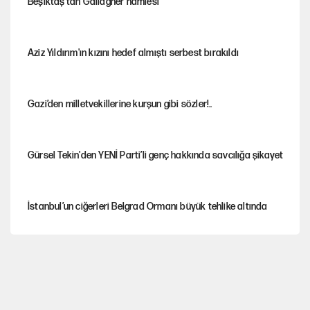
Beşiktaş’tan Gallagher hamlesi
Aziz Yıldırım'ın kızını hedef almıştı serbest bırakıldı
Gazi’den milletvekillerine kurşun gibi sözler!..
Gürsel Tekin'den YENİ Parti’li genç hakkında savcılığa şikayet
İstanbul’un ciğerleri Belgrad Ormanı büyük tehlike altında
Yeni Parti'ye eski program: Ey Kemal Derviş, geldinse vur!
Görünen bütçe, bütçe dışı riskler ve hazineyi bekleyen yük