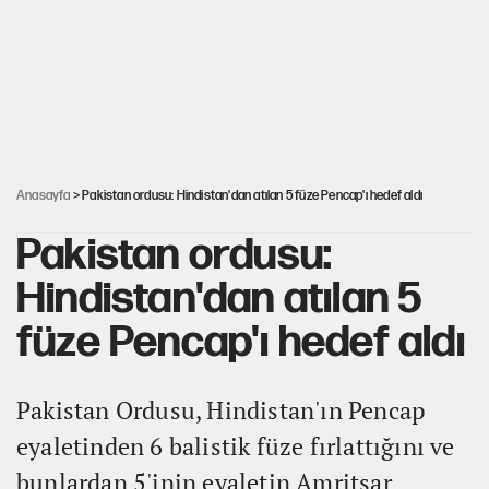
AKP’ye geçen belediye başkanları için dikkat çeken yorum
İsrail’in Kürt planı
Anasayfa
> Pakistan ordusu: Hindistan'dan atılan 5 füze Pencap'ı hedef aldı
Pakistan ordusu:
Hindistan'dan atılan 5
füze Pencap'ı hedef aldı
Pakistan Ordusu, Hindistan'ın Pencap
eyaletinden 6 balistik füze fırlattığını ve
bunlardan 5'inin eyaletin Amritsar