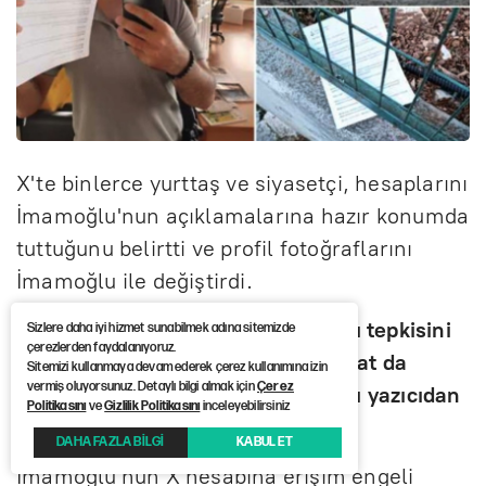
X'te binlerce yurttaş ve siyasetçi, hesaplarını
İmamoğlu'nun açıklamalarına hazır konumda
tuttuğunu belirtti ve profil fotoğraflarını
İmamoğlu ile değiştirdi.
Pek çok sosyal medya kullanıcısını tepkisini
Sizlere daha iyi hizmet sunabilmek adına sitemizde
çerezlerden faydalanıyoruz.
farklı şekilde gösterirken, bir avukat da
Sitemizi kullanmaya devam ederek çerez kullanımına izin
vermiş oluyorsunuz. Detaylı bilgi almak için
Çerez
İmamoğlu'nun yaptığı paylaşımları yazıcıdan
Politikasını
ve
Gizlilik Politikasını
inceleyebilirsiniz
çıkartarak sokakta dağıttı.
DAHA FAZLA BİLGİ
KABUL ET
İmamoğlu'nun X hesabına erişim engeli