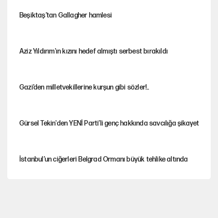
Beşiktaş’tan Gallagher hamlesi
Aziz Yıldırım'ın kızını hedef almıştı serbest bırakıldı
Gazi’den milletvekillerine kurşun gibi sözler!..
Gürsel Tekin'den YENİ Parti’li genç hakkında savcılığa şikayet
İstanbul’un ciğerleri Belgrad Ormanı büyük tehlike altında
Yeni Parti'ye eski program: Ey Kemal Derviş, geldinse vur!