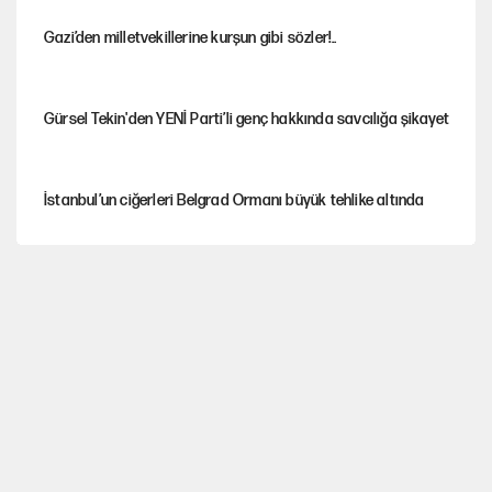
Gazi’den milletvekillerine kurşun gibi sözler!..
Gürsel Tekin'den YENİ Parti’li genç hakkında savcılığa şikayet
İstanbul’un ciğerleri Belgrad Ormanı büyük tehlike altında
Yeni Parti'ye eski program: Ey Kemal Derviş, geldinse vur!
Görünen bütçe, bütçe dışı riskler ve hazineyi bekleyen yük
AKP’ye geçen belediye başkanları için dikkat çeken yorum