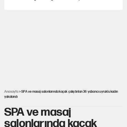
Yeni Parti'ye eski program: Ey Kemal Derviş, geldinse vur!
Görünen bütçe, bütçe dışı riskler ve hazineyi bekleyen yük
AKP’ye geçen belediye başkanları için dikkat çeken yorum
İsrail’in Kürt planı
Anasayfa
> SPA ve masaj salonlarında kaçak çalıştırılan 36 yabancı uyruklu kadın
yakalandı
SPA ve masaj
salonlarında kaçak