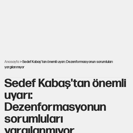
Görünen bütçe, bütçe dışı riskler ve hazineyi bekleyen yük
AKP’ye geçen belediye başkanları için dikkat çeken yorum
İsrail’in Kürt planı
Anasayfa
> Sedef Kabaş'tan önemli uyarı: Dezenformasyonun sorumluları
yargılanmıyor
Sedef Kabaş'tan önemli
uyarı:
Dezenformasyonun
sorumluları
yargılanmıyor