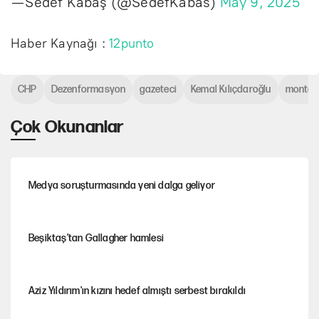
— Sedef Kabaş (@SedefKabas)
May 9, 2025
Haber Kaynağı :
12punto
CHP
Dezenformasyon
gazeteci
Kemal Kılıçdaroğlu
montaj
Çok Okunanlar
Medya soruşturmasında yeni dalga geliyor
Beşiktaş’tan Gallagher hamlesi
Aziz Yıldırım'ın kızını hedef almıştı serbest bırakıldı