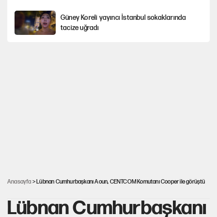
Güney Koreli yayıncı İstanbul sokaklarında
tacize uğradı
PKK Yasası 15 Ağustos’a mı yetiştirilecek?!
YENİ Parti'de 'çerçeve yasa' çatlağı
Kılıçdaroğlu’ndan çerçeve yasa mesajı
UltraAslan lideri Sebahattin Şirin gözaltında
Anasayfa
> Lübnan Cumhurbaşkanı Aoun, CENTCOM Komutanı Cooper ile görüştü
Lübnan Cumhurbaşkanı