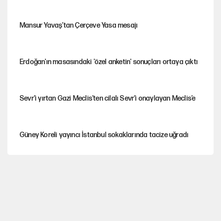
Mansur Yavaş’tan Çerçeve Yasa mesajı
Erdoğan'ın masasındaki 'özel anketin' sonuçları ortaya çıktı
Sevr’i yırtan Gazi Meclis’ten cilalı Sevr’i onaylayan Meclis’e
Güney Koreli yayıncı İstanbul sokaklarında tacize uğradı
PKK Yasası 15 Ağustos’a mı yetiştirilecek?!
YENİ Parti'de 'çerçeve yasa' çatlağı