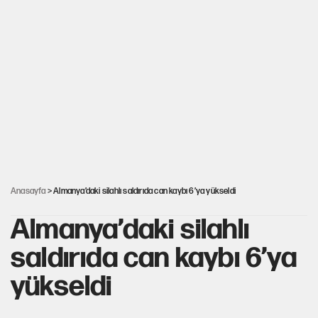
PKK Yasası 15 Ağustos’a mı yetiştirilecek?!
YENİ Parti'de 'çerçeve yasa' çatlağı
Kılıçdaroğlu’ndan çerçeve yasa mesajı
UltraAslan lideri Sebahattin Şirin gözaltında
Anasayfa
> Almanya’daki silahlı saldırıda can kaybı 6’ya yükseldi
Almanya’daki silahlı
saldırıda can kaybı 6’ya
yükseldi