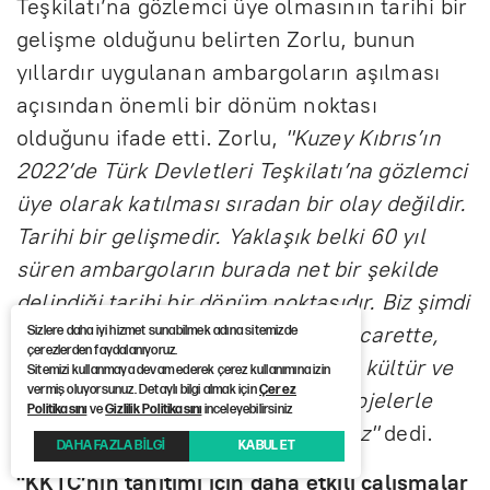
Teşkilatı’na gözlemci üye olmasının tarihi bir
gelişme olduğunu belirten Zorlu, bunun
yıllardır uygulanan ambargoların aşılması
açısından önemli bir dönüm noktası
olduğunu ifade etti. Zorlu,
"Kuzey Kıbrıs’ın
2022’de Türk Devletleri Teşkilatı’na gözlemci
üye olarak katılması sıradan bir olay değildir.
Tarihi bir gelişmedir. Yaklaşık belki 60 yıl
süren ambargoların burada net bir şekilde
delindiği tarihi bir dönüm noktasıdır. Biz şimdi
bunu ete kemiğe büründürmeye, ticarette,
Sizlere daha iyi hizmet sunabilmek adına sitemizde
çerezlerden faydalanıyoruz.
ekonomide, ulaştırmada, enerjide, kültür ve
Sitemizi kullanmaya devam ederek çerez kullanımına izin
vermiş oluyorsunuz. Detaylı bilgi almak için
Çerez
sanatta her alanda bunu somut projelerle
Politikasını
ve
Gizlilik Politikasını
inceleyebilirsiniz
geleceğe taşıyabilme gayretindeyiz"
dedi.
DAHA FAZLA BİLGİ
KABUL ET
"KKTC’nin tanıtımı için daha etkili çalışmalar