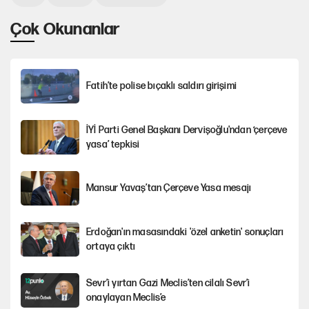
Çok Okunanlar
Fatih’te polise bıçaklı saldırı girişimi
İYİ Parti Genel Başkanı Dervişoğlu'ndan ‘çerçeve
yasa’ tepkisi
Mansur Yavaş’tan Çerçeve Yasa mesajı
Erdoğan'ın masasındaki 'özel anketin' sonuçları
ortaya çıktı
Sevr’i yırtan Gazi Meclis’ten cilalı Sevr’i
onaylayan Meclis’e