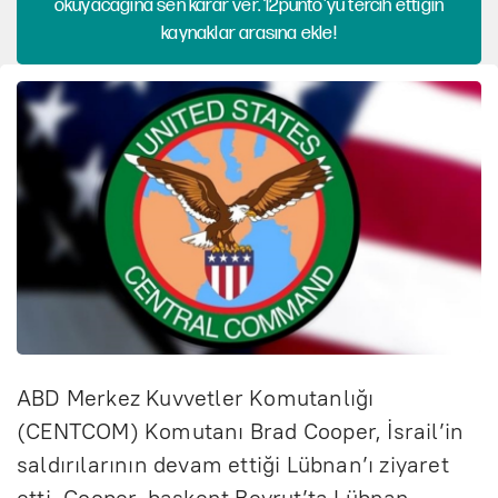
okuyacağına sen karar ver. 12punto'yu tercih ettiğin
kaynaklar arasına ekle!
ABD Merkez Kuvvetler Komutanlığı
(CENTCOM) Komutanı Brad Cooper, İsrail’in
saldırılarının devam ettiği Lübnan’ı ziyaret
etti. Cooper, başkent Beyrut’ta Lübnan