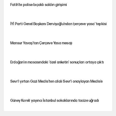
Fatih’te polise bıçaklı saldırı girişimi
İYİ Parti Genel Başkanı Dervişoğlu'ndan ‘çerçeve yasa’ tepkisi
Mansur Yavaş’tan Çerçeve Yasa mesajı
Erdoğan'ın masasındaki 'özel anketin' sonuçları ortaya çıktı
Sevr’i yırtan Gazi Meclis’ten cilalı Sevr’i onaylayan Meclis’e
Güney Koreli yayıncı İstanbul sokaklarında tacize uğradı