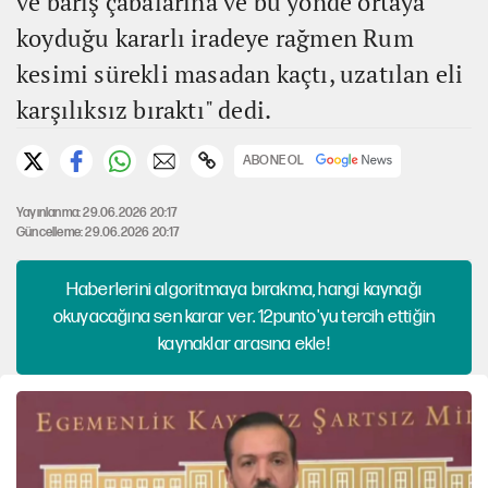
ve barış çabalarına ve bu yönde ortaya
koyduğu kararlı iradeye rağmen Rum
kesimi sürekli masadan kaçtı, uzatılan eli
karşılıksız bıraktı" dedi.
ABONE OL
Yayınlanma: 29.06.2026 20:17
Güncelleme: 29.06.2026 20:17
Haberlerini algoritmaya bırakma, hangi kaynağı
okuyacağına sen karar ver. 12punto'yu tercih ettiğin
kaynaklar arasına ekle!