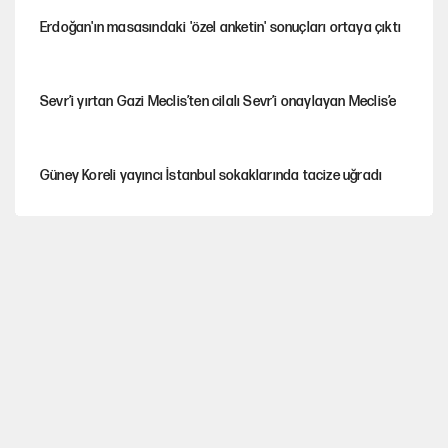
Erdoğan'ın masasındaki 'özel anketin' sonuçları ortaya çıktı
Sevr’i yırtan Gazi Meclis’ten cilalı Sevr’i onaylayan Meclis’e
Güney Koreli yayıncı İstanbul sokaklarında tacize uğradı
PKK Yasası 15 Ağustos’a mı yetiştirilecek?!
YENİ Parti'de 'çerçeve yasa' çatlağı
Kılıçdaroğlu’ndan çerçeve yasa mesajı