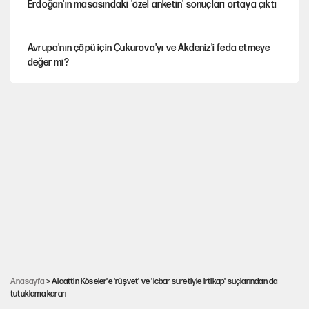
Erdoğan'ın masasındaki 'özel anketin' sonuçları ortaya çıktı
Avrupa'nın çöpü için Çukurova'yı ve Akdeniz'i feda etmeye
değer mi?
İstanbul’da sıcak hava yerini sağanağa bırakacak
Sevr’i yırtan Gazi Meclis’ten cilalı Sevr’i onaylayan Meclis’e
Mekke Anlaşması ile Türkiye savaşa çekiliyor
YENİ Parti’nin çerçeve yasa kararı belli oldu
Anasayfa
> Alaattin Köseler'e 'rüşvet' ve 'icbar suretiyle irtikap' suçlarından da
tutuklama kararı