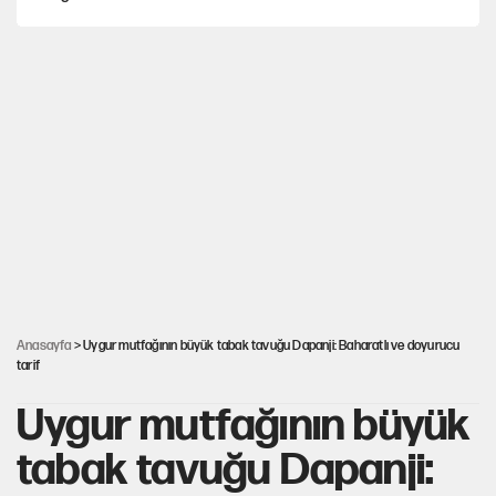
İstanbul’da sıcak hava yerini sağanağa bırakacak
Sevr’i yırtan Gazi Meclis’ten cilalı Sevr’i onaylayan Meclis’e
Mekke Anlaşması ile Türkiye savaşa çekiliyor
YENİ Parti’nin çerçeve yasa kararı belli oldu
Anasayfa
> Uygur mutfağının büyük tabak tavuğu Dapanji: Baharatlı ve doyurucu
tarif
Uygur mutfağının büyük
tabak tavuğu Dapanji: