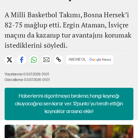
A Milli Basketbol Takımı, Bosna Hersek’i
82-75 mağlup etti. Ergin Ataman, İsviçre
maçını da kazanıp tur avantajını korumak
istediklerini söyledi.
ABONE OL
Yayınlanma: 03.07.2026 01:01
Güncelleme: 03.07.2026 01:01
Haberlerini algoritmaya bırakma, hangi kaynağı
okuyacağına sen karar ver. 12punto'yu tercih ettiğin
kaynaklar arasına ekle!