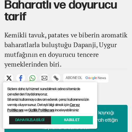
Baharatlı ve doyurucu
tarif
Kemikli tavuk, patates ve biberin aromatik
baharatlarla buluştuğu Dapanji, Uygur
mutfağının en doyurucu tencere
yemeklerinden biri.
ABONE OL
Sizlere daha iyi hizmet sunabilmek adına sitemizde
Yayınlanma: 03.07.2026 00:35
çerezlerden faydalanıyoruz.
Güncelleme: 03.07.2026 00:35
Sitemizi kullanmaya devam ederek çerez kullanımına izin
vermiş oluyorsunuz. Detaylı bilgi almak için
Çerez
Politikasını
ve
Gizlilik Politikasını
inceleyebilirsiniz
Haberlerini algoritmaya bırakma, hangi kaynağı
okuyacağına sen karar ver. 12punto'yu tercih ettiğin
DAHA FAZLA BİLGİ
KABUL ET
kaynaklar arasına ekle!