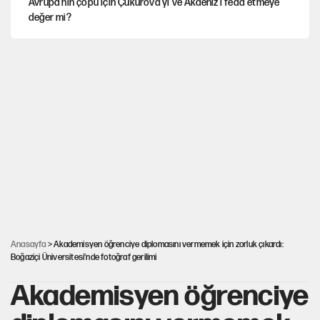
Avrupa'nın çöpü için Çukurova'yı ve Akdeniz'i feda etmeye
değer mi?
İstanbul’da sıcak hava yerini sağanağa bırakacak
Sevr’i yırtan Gazi Meclis’ten cilalı Sevr’i onaylayan Meclis’e
Mekke Anlaşması ile Türkiye savaşa çekiliyor
YENİ Parti’nin çerçeve yasa kararı belli oldu
Anasayfa
> Akademisyen öğrenciye diplomasını vermemek için zorluk çıkardı:
Boğaziçi Üniversitesi'nde fotoğraf gerilimi
Akademisyen öğrenciye