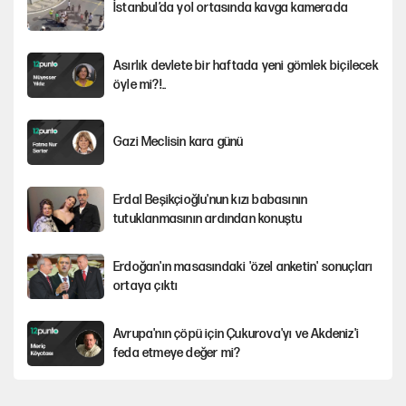
İstanbul’da yol ortasında kavga kamerada
Asırlık devlete bir haftada yeni gömlek biçilecek
öyle mi?!..
Gazi Meclisin kara günü
Erdal Beşikçioğlu'nun kızı babasının
tutuklanmasının ardından konuştu
Erdoğan'ın masasındaki 'özel anketin' sonuçları
ortaya çıktı
Avrupa'nın çöpü için Çukurova'yı ve Akdeniz'i
feda etmeye değer mi?
İstanbul’da sıcak hava yerini sağanağa