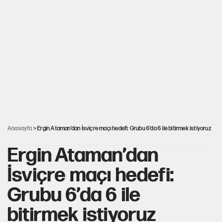
bırakacak
Sevr’i yırtan Gazi Meclis’ten cilalı Sevr’i
onaylayan Meclis’e
Mekke Anlaşması ile Türkiye savaşa çekiliyor
YENİ Parti’nin çerçeve yasa kararı belli oldu
Anasayfa
> Ergin Ataman’dan İsviçre maçı hedefi: Grubu 6’da 6 ile bitirmek istiyoruz
Ergin Ataman’dan
İsviçre maçı hedefi:
Grubu 6’da 6 ile
bitirmek istiyoruz