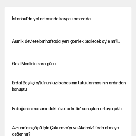
İstanbul’da yol ortasında kavga kamerada
Asırlık devlete bir haftada yeni gömlek biçilecek öyle mi?!..
Gazi Meclisin kara günü
Erdal Beşikçioğlu'nun kızı babasının tutuklanmasının ardından
konuştu
Erdoğan'ın masasındaki 'özel anketin' sonuçları ortaya çıktı
Avrupa'nın çöpü için Çukurova'yı ve Akdeniz'i feda etmeye
değer mi?