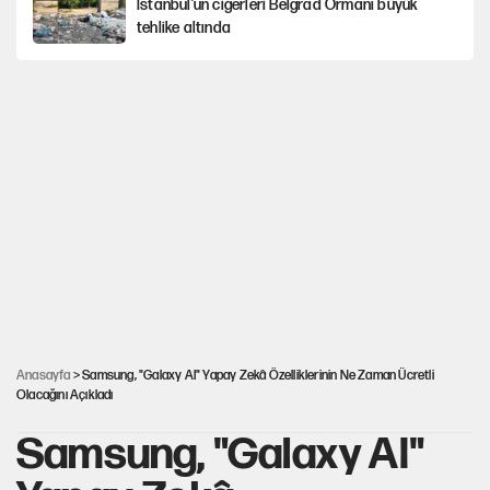
İstanbul’un ciğerleri Belgrad Ormanı büyük
tehlike altında
Yeni Parti'ye eski program: Ey Kemal Derviş,
geldinse vur!
Görünen bütçe, bütçe dışı riskler ve hazineyi
bekleyen yük
AKP’ye geçen belediye başkanları için dikkat
çeken yorum
İsrail’in Kürt planı
Anasayfa
> Samsung, "Galaxy AI" Yapay Zekâ Özelliklerinin Ne Zaman Ücretli
Olacağını Açıkladı
Samsung, "Galaxy AI"