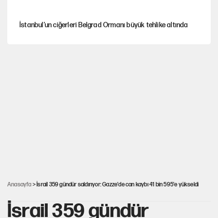
İstanbul’un ciğerleri Belgrad Ormanı büyük tehlike altında
Yeni Parti'ye eski program: Ey Kemal Derviş, geldinse vur!
Görünen bütçe, bütçe dışı riskler ve hazineyi bekleyen yük
AKP’ye geçen belediye başkanları için dikkat çeken yorum
İsrail’in Kürt planı
Anasayfa
> İsrail 359 gündür saldırıyor: Gazze'de can kaybı 41 bin 595'e yükseldi
İsrail 359 gündür