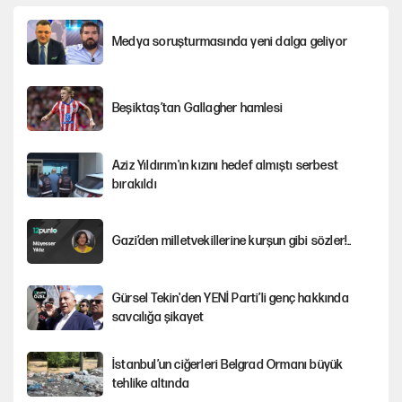
Medya soruşturmasında yeni dalga geliyor
Beşiktaş’tan Gallagher hamlesi
Aziz Yıldırım'ın kızını hedef almıştı serbest
bırakıldı
Gazi’den milletvekillerine kurşun gibi sözler!..
Gürsel Tekin'den YENİ Parti’li genç hakkında
savcılığa şikayet
İstanbul’un ciğerleri Belgrad Ormanı büyük
tehlike altında