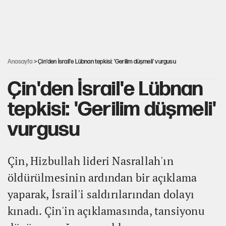
AKP’ye geçen belediye başkanları için dikkat çeken yorum
İsrail’in Kürt planı
Anasayfa
> Çin'den İsrail'e Lübnan tepkisi: 'Gerilim düşmeli' vurgusu
Çin'den İsrail'e Lübnan
tepkisi: 'Gerilim düşmeli'
vurgusu
Çin, Hizbullah lideri Nasrallah'ın
öldürülmesinin ardından bir açıklama
yaparak, İsrail'i saldırılarından dolayı
kınadı. Çin'in açıklamasında, tansiyonu