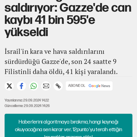
saldırıyor: Gazze'de can
kaybı 41 bin 595'e
yükseldi
İsrail'in kara ve hava saldırılarını
sürdürdüğü Gazze'de, son 24 saatte 9
Filistinli daha öldü, 41 kişi yaralandı.
ABONE OL
Yayınlanma: 29.09.2024 14:22
Güncelleme: 29.09.2024 14:26
Haberlerini algoritmaya bırakma, hangi kaynağı
okuyacağına sen karar ver. 12punto'yu tercih ettiğin