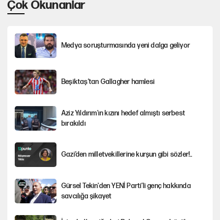
Çok Okunanlar
Medya soruşturmasında yeni dalga geliyor
Beşiktaş’tan Gallagher hamlesi
Aziz Yıldırım'ın kızını hedef almıştı serbest
bırakıldı
Gazi’den milletvekillerine kurşun gibi sözler!..
Gürsel Tekin'den YENİ Parti’li genç hakkında
savcılığa şikayet