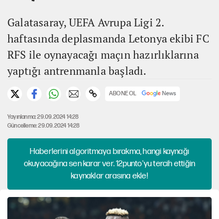
Galatasaray, UEFA Avrupa Ligi 2.
haftasında deplasmanda Letonya ekibi FC
RFS ile oynayacağı maçın hazırlıklarına
yaptığı antrenmanla başladı.
ABONE OL
Yayınlanma: 29.09.2024 14:28
Güncelleme: 29.09.2024 14:28
Haberlerini algoritmaya bırakma, hangi kaynağı
okuyacağına sen karar ver. 12punto'yu tercih ettiğin
kaynaklar arasına ekle!