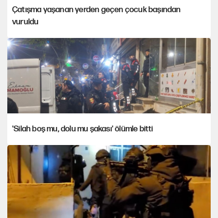
Çatışma yaşanan yerden geçen çocuk başından
vuruldu
'Silah boş mu, dolu mu şakası' ölümle bitti