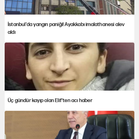
İstanbul'da yangın paniği! Ayakkabı imalathanesi alev
aldı
Üç gündür kayıp olan Elif'ten acı haber