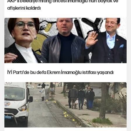
AKP'li belediye miting öncesi İmamoğlu'nun bayrak ve
afişlerini kaldırdı
İYİ Parti'de bu defa Ekrem İmamoğlu istifası yaşandı