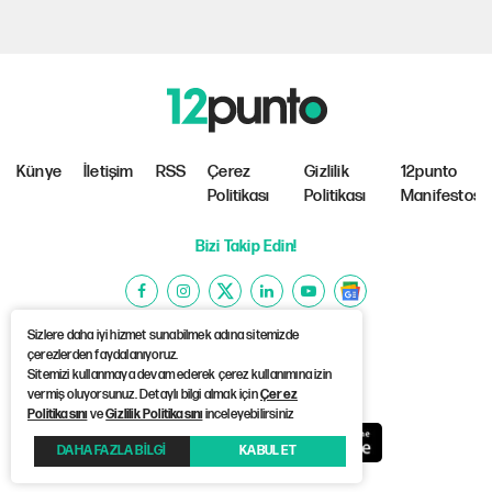
Künye
İletişim
RSS
Çerez
Gizlilik
12punto
Politikası
Politikası
Manifestosu
Bizi Takip Edin!
Sizlere daha iyi hizmet sunabilmek adına sitemizde
çerezlerden faydalanıyoruz.
Sitemizi kullanmaya devam ederek çerez kullanımına izin
©Copyright 2026 12punto
vermiş oluyorsunuz. Detaylı bilgi almak için
Çerez
Politikasını
ve
Gizlilik Politikasını
inceleyebilirsiniz
DAHA FAZLA BİLGİ
KABUL ET