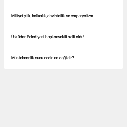
Milliyetçilik, halkçılık, devletçilik ve emperyalizm
Üsküdar Belediyesi başkanvekili belli oldu!
Müstehcenlik suçu nedir, ne değildir?
Depremin görünmeyen artçıları
YENİ Parti'ye bağışlarda bir haftalık bilanço
'Yenilen düşmanla pazarlık yapmak teslimiyettir'