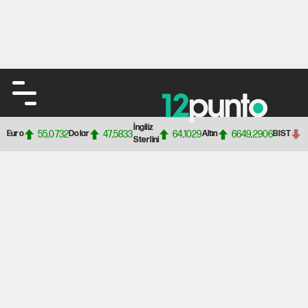
İngiliz
55,0732
47,5833
64,1029
6649,2906
Euro
Dolar
Altın
BIST
Sterlini