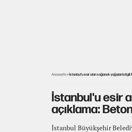
Anasayfa
> İstanbul'u esir alan sağanak yağışlarla ilgil
İstanbul'u esir 
açıklama: Beton
İstanbul Büyükşehir Belediy