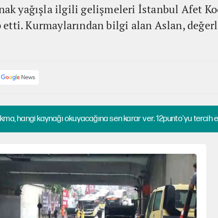
anak yağışla ilgili gelişmeleri İstanbul Afet 
etti. Kurmaylarından bilgi alan Aslan, değer
kma, hangi kaynağı okuyacağına sen karar ver. 12punto'yu tercih et