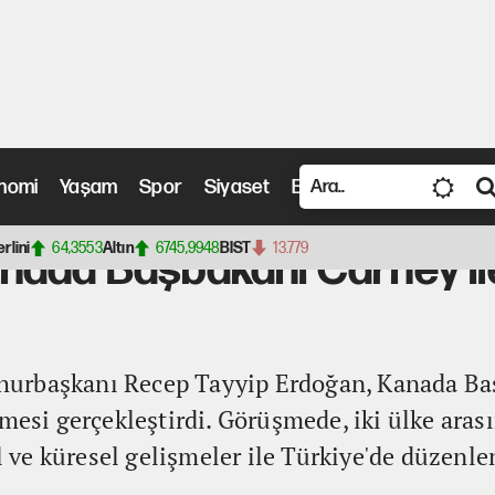
nomi
Yaşam
Spor
Siyaset
Bilim ve Teknoloji
Vide
şbakanı Carney ile telefon görüşmesi
erlini
64,3553
Altın
6745,9948
BIST
13.779
nada Başbakanı Carney ile
urbaşkanı Recep Tayyip Erdoğan, Kanada Ba
mesi gerçekleştirdi. Görüşmede, iki ülke arası
sel ve küresel gelişmeler ile Türkiye'de düzen