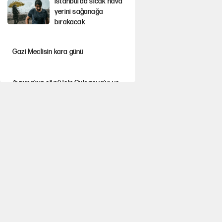
İstanbul’da sıcak hava
yerini sağanağa
bırakacak
Gazi Meclisin kara günü
Avrupa'nın çöpü için Çukurova'yı ve
Akdeniz'i feda etmeye değer mi?
YENİ Parti’nin çerçeve yasa kararı
belli oldu
Mekke Anlaşması ile Türkiye savaşa
çekiliyor
Karadeniz’de dron saldırısına uğrayan
NADEZHDA gemisi Türkiye'ye geldi