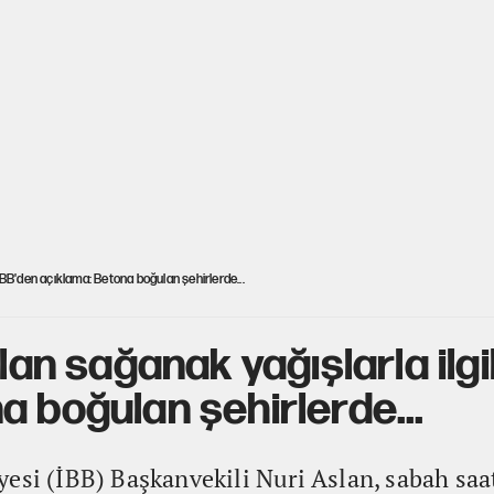
i İBB'den açıklama: Betona boğulan şehirlerde...
alan sağanak yağışlarla ilgi
a boğulan şehirlerde...
esi (İBB) Başkanvekili Nuri Aslan, sabah saa