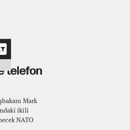
o
 telefon
şbakanı Mark
ndaki ikili
lenecek NATO