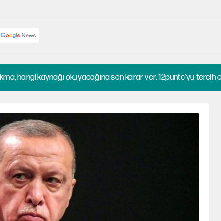
kma, hangi kaynağı okuyacağına sen karar ver. 12punto'yu tercih et