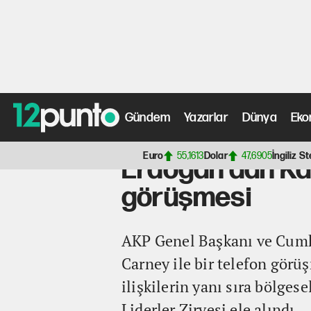
Gündem
Yazarlar
Dünya
Eko
Anasayfa
>
Gündem Haberleri
> Erdoğan'dan Kanada Ba
Euro
55,1613
Dolar
47,6905
İngiliz St
Erdoğan'dan Ka
görüşmesi
AKP Genel Başkanı ve Cumh
Carney ile bir telefon görüş
ilişkilerin yanı sıra bölge
Liderler Zirvesi ele alındı.