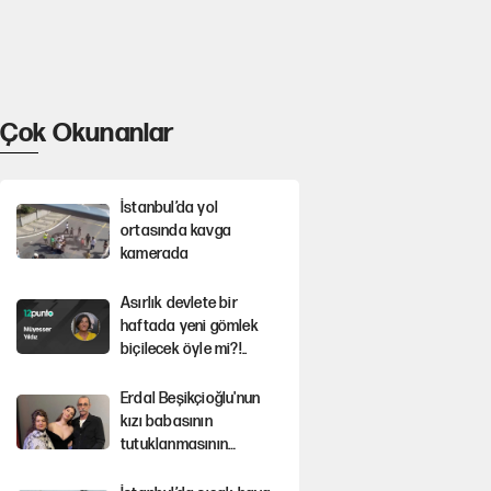
Çok Okunanlar
İstanbul’da yol
ortasında kavga
kamerada
Asırlık devlete bir
haftada yeni gömlek
biçilecek öyle mi?!..
Erdal Beşikçioğlu'nun
kızı babasının
tutuklanmasının
ardından konuştu