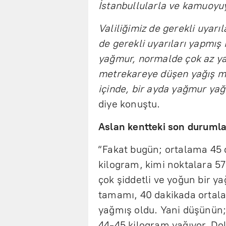
İstanbullularla ve kamuoyuy
Valiliğimiz de gerekli uyarı
de gerekli uyarıları yapmış 
yağmur, normalde çok az ya
metrekareye düşen yağış mik
içinde, bir ayda yağmur ya
diye konuştu.
Aslan kentteki son durumla il
“Fakat bugün; ortalama 45 d
kilogram, kimi noktalara 57
çok şiddetli ve yoğun bir y
tamamı, 40 dakikada ortala
yağmış oldu. Yani düşünün;
44-45 kilogram yağıyor. Dol