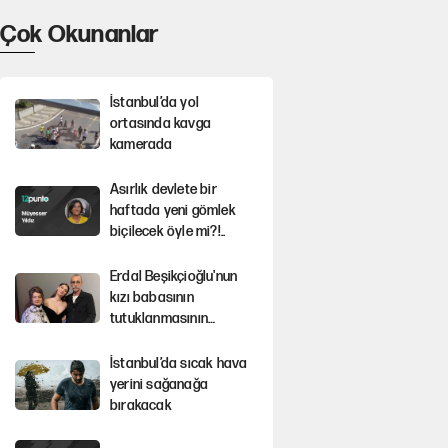
Çok Okunanlar
İstanbul’da yol
ortasında kavga
kamerada
Asırlık devlete bir
haftada yeni gömlek
biçilecek öyle mi?!..
Erdal Beşikçioğlu'nun
kızı babasının
tutuklanmasının
ardından konuştu
İstanbul’da sıcak hava
yerini sağanağa
bırakacak