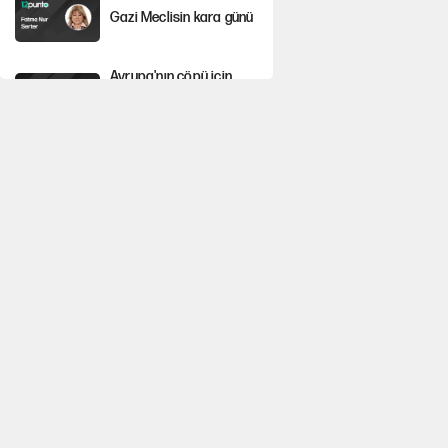
Gazi Meclisin kara günü
Avrupa'nın çöpü için
Çukurova'yı ve Akdeniz'i
feda etmeye değer mi?
YENİ Parti’nin çerçeve
yasa kararı belli oldu
Mekke Anlaşması ile
Türkiye savaşa
çekiliyor
Karadeniz’de dron
saldırısına uğrayan
NADEZHDA gemisi
Türkiye'ye geldi
Güneş tutulması ne
zaman yaşanacak?