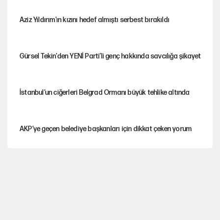
Aziz Yıldırım'ın kızını hedef almıştı serbest bırakıldı
Gürsel Tekin'den YENİ Parti’li genç hakkında savcılığa şikayet
İstanbul’un ciğerleri Belgrad Ormanı büyük tehlike altında
AKP’ye geçen belediye başkanları için dikkat çeken yorum
İtalya, askıya aldığı İspanya ile Schengen uygulaması için
tarih verdi
Salah’ın Trabzonspor alacakları için haciz süreci