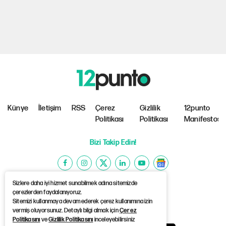
Künye
İletişim
RSS
Çerez
Gizlilik
12punto
Politikası
Politikası
Manifestosu
Bizi Takip Edin!
Sizlere daha iyi hizmet sunabilmek adına sitemizde
çerezlerden faydalanıyoruz.
Sitemizi kullanmaya devam ederek çerez kullanımına izin
©Copyright 2026 12punto
vermiş oluyorsunuz. Detaylı bilgi almak için
Çerez
Politikasını
ve
Gizlilik Politikasını
inceleyebilirsiniz