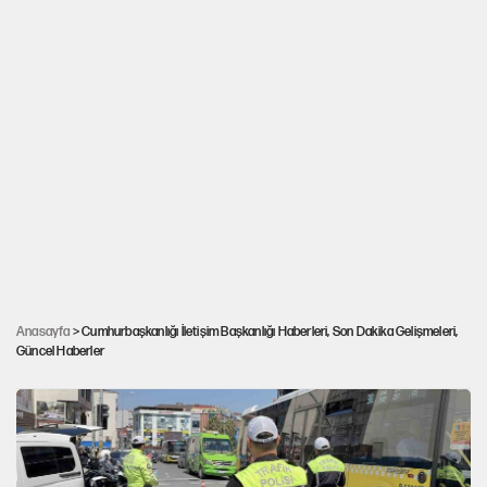
Erdoğan'dan Kanada Başbakanı Carney ile
Anasayfa
> Cumhurbaşkanlığı İletişim Başkanlığı Haberleri, Son Dakika Gelişmeleri,
Güncel Haberler
telefon görüşmesi