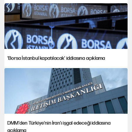
'Borsa İstanbul kapatılacak' iddiasına açıklama
DMM'den Türkiye'nin İran'ı işgal edeceği iddiasına
açıklama