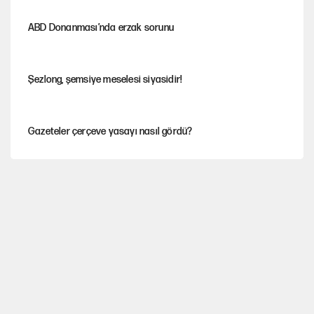
ABD Donanması’nda erzak sorunu
Şezlong, şemsiye meselesi siyasidir!
Gazeteler çerçeve yasayı nasıl gördü?
Hayye ale’s-SALAH, Hayye ale’l-felâh
ABD ekonomisi ve NATO’nun işlevi
Ağustos ayında emekli promosyonları güncellendi