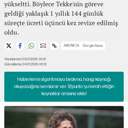
yükseltti. Böylece Tekke'nin göreve
geldiği yaklaşık 1 yıllık 144 günlük
süreçte ücreti üçüncü kez revize edilmiş
oldu.
ABONE OL
Yayınlanma: 04.07.2026 00:12
Güncelleme: 04.07.2026 00:12
Haberlerini algoritmaya bırakma, hangi kaynağı
okuyacağına sen karar ver. 12punto'yu tercih ettiğin
kaynaklar arasına ekle!