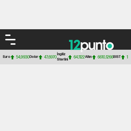
İngiliz
54,9930
47,6970
64,1122
6610,1266
13
Euro
Dolar
Altın
BIST
Sterlini