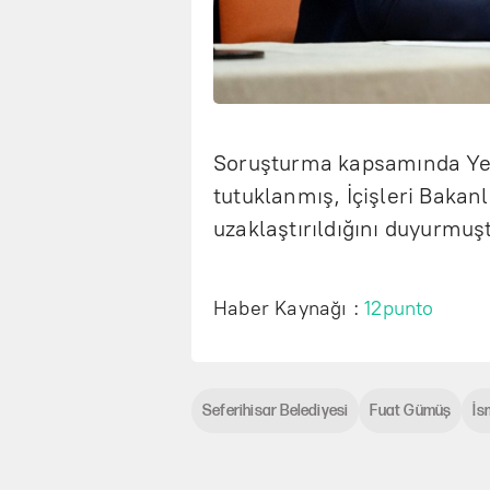
Soruşturma kapsamında Yetiş
tutuklanmış, İçişleri Bakanl
uzaklaştırıldığını duyurmuş
Haber Kaynağı :
12punto
Seferihisar Belediyesi
Fuat Gümüş
İs