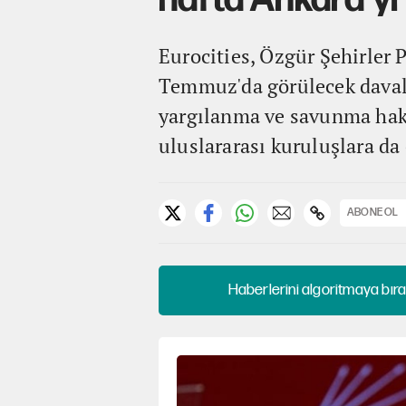
hafta Ankara'yı i
Eurocities, Özgür Şehirler
Temmuz'da görülecek davala
yargılanma ve savunma hakkı
uluslararası kuruluşlara da 
ABONE OL
Haberlerini algoritmaya bıra