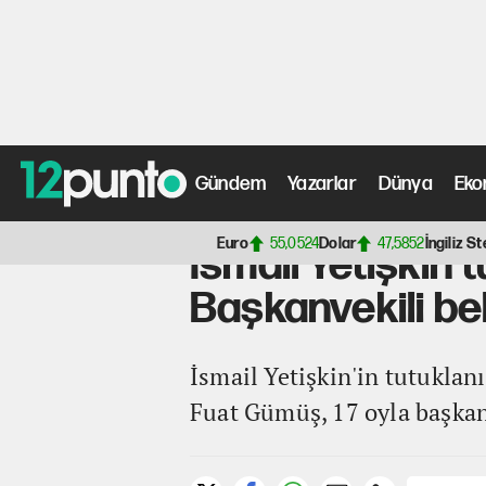
Gündem
Yazarlar
Dünya
Eko
Anasayfa
>
Gündem Haberleri
> İsmail Yetişkin tutuklan
Euro
55,0524
Dolar
47,5852
İngiliz St
İsmail Yetişkin 
Başkanvekili bel
İsmail Yetişkin'in tutukla
Fuat Gümüş, 17 oyla başkanv