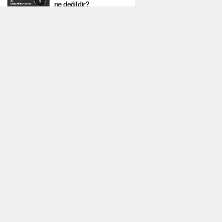
ne değildir?
Depremin görünmeyen
artçıları
YENİ Parti'ye bağışlarda
bir haftalık bilanço
'Yenilen düşmanla
pazarlık yapmak
teslimiyettir'
Şehit yakınları ve
gaziler için yeni maaş
düzenlemesi