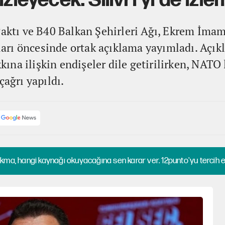
zleyecek. Silivri'yi de izlem
 Paktı ve B40 Balkan Şehirleri Ağı, Ekrem İma
rı öncesinde ortak açıklama yayımladı. Açık
na ilişkin endişeler dile getirilirken, NATO l
çağrı yapıldı.
kma, hangi kaynağı okuyacağına sen karar ver. 12punto'yu tercih et