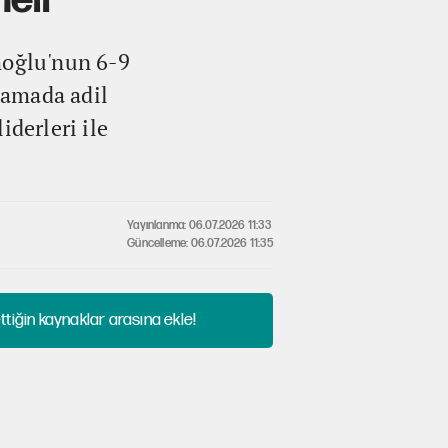
eli'
moğlu'nun 6-9
lamada adil
iderleri ile
Yayınlanma: 06.07.2026 11:33
Güncelleme: 06.07.2026 11:35
tiğin kaynaklar arasına ekle!