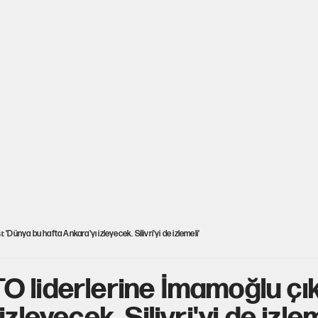
'Dünya bu hafta Ankara'yı izleyecek. Silivri'yi de izlemeli'
 liderlerine İmamoğlu çık