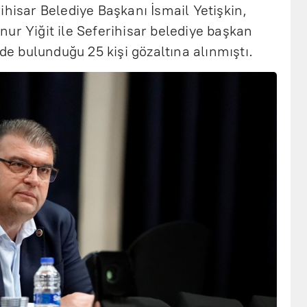
ihisar Belediye Başkanı İsmail Yetişkin,
ur Yiğit ile Seferihisar belediye başkan
 de bulunduğu 25 kişi gözaltına alınmıştı.