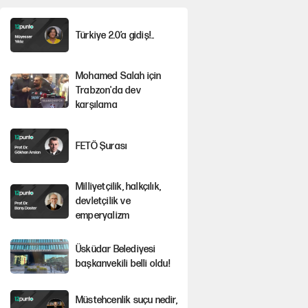
Türkiye 2.0’a gidiş!..
Mohamed Salah için
Trabzon'da dev
karşılama
FETÖ Şurası
Milliyetçilik, halkçılık,
devletçilik ve
emperyalizm
Üsküdar Belediyesi
başkanvekili belli oldu!
Müstehcenlik suçu nedir,