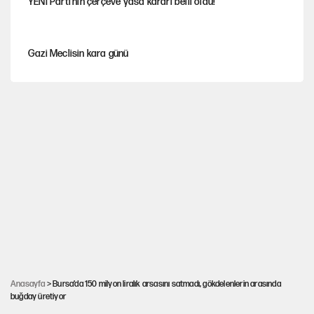
YENİ Parti'nin çerçeve yasa kararı belli oldu!
Gazi Meclisin kara günü
Karadeniz’de dron saldırısına uğrayan NADEZHDA gemisi
Türkiye'ye geldi
Miras kalan taşınmazların satışında yeni model
Avrupa'nın çöpü için Çukurova'yı ve Akdeniz'i feda etmeye
değer mi?
30’dan fazla belediye başkanı AKP'ye geçiyor
Anasayfa
> Bursa’da 150 milyon liralık arsasını satmadı, gökdelenlerin arasında
buğday üretiyor