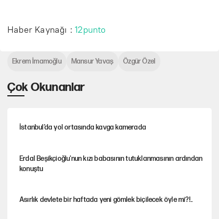
Haber Kaynağı :
12punto
Ekrem İmamoğlu
Mansur Yavaş
Özgür Özel
Çok Okunanlar
İstanbul’da yol ortasında kavga kamerada
Erdal Beşikçioğlu'nun kızı babasının tutuklanmasının ardından
konuştu
Asırlık devlete bir haftada yeni gömlek biçilecek öyle mi?!..