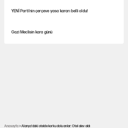
YENİ Parti'nin çerçeve yasa kararı belli oldu!
Gazi Meclisin kara günü
Karadeniz’de dron saldırısına uğrayan NADEZHDA gemisi
Türkiye'ye geldi
Miras kalan taşınmazların satışında yeni model
Avrupa'nın çöpü için Çukurova'yı ve Akdeniz'i feda etmeye
değer mi?
30’dan fazla belediye başkanı AKP'ye geçiyor
Anasayfa
> Alanya'daki otelde korku dolu anlar: Otel alev aldı