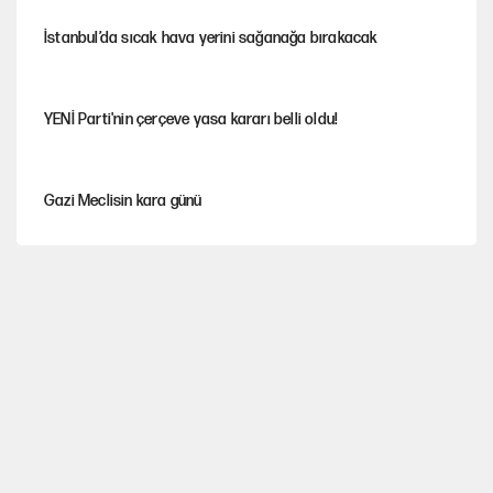
İstanbul’da sıcak hava yerini sağanağa bırakacak
YENİ Parti'nin çerçeve yasa kararı belli oldu!
Gazi Meclisin kara günü
Karadeniz’de dron saldırısına uğrayan NADEZHDA gemisi
Türkiye'ye geldi
Miras kalan taşınmazların satışında yeni model
Avrupa'nın çöpü için Çukurova'yı ve Akdeniz'i feda etmeye
değer mi?