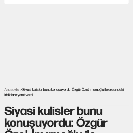
Karadeniz’de dron saldırısına uğrayan NADEZHDA gemisi
Türkiye'ye geldi
Miras kalan taşınmazların satışında yeni model
Avrupa'nın çöpü için Çukurova'yı ve Akdeniz'i feda etmeye
değer mi?
30’dan fazla belediye başkanı AKP'ye geçiyor
Anasayfa
> Siyasi kulisler bunu konuşuyordu: Özgür Özel, İmamoğlu ile arasındaki
iddialara yanıt verdi
Siyasi kulisler bunu
konuşuyordu: Özgür