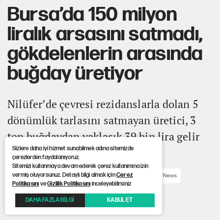
Bursa’da 150 milyon
liralık arsasını satmadı,
gökdelenlerin arasında
buğday üretiyor
Nilüfer’de çevresi rezidanslarla dolan 5
dönümlük tarlasını satmayan üretici, 3
ton buğdaydan yaklaşık 39 bin lira gelir
Sizlere daha iyi hizmet sunabilmek adına sitemizde
hedefliyor.
çerezlerden faydalanıyoruz.
Sitemizi kullanmaya devam ederek çerez kullanımına izin
vermiş oluyorsunuz. Detaylı bilgi almak için
Çerez
ABONE OL
Politikasını
ve
Gizlilik Politikasını
inceleyebilirsiniz
Yayınlanma: 02.07.2026 09:04
DAHA FAZLA BİLGİ
KABUL ET
Güncelleme: 02.07.2026 09:04