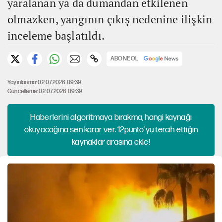
yaralanan ya da dumandan etkilenen
olmazken, yangının çıkış nedenine ilişkin
inceleme başlatıldı.
ABONE OL
Yayınlanma: 02.07.2026 09:39
Güncelleme: 02.07.2026 09:39
Haberlerini algoritmaya bırakma, hangi kaynağı
okuyacağına sen karar ver. 12punto'yu tercih ettiğin
kaynaklar arasına ekle!