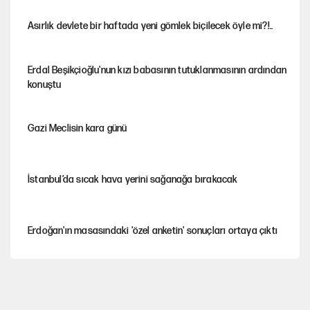
Asırlık devlete bir haftada yeni gömlek biçilecek öyle mi?!..
Erdal Beşikçioğlu'nun kızı babasının tutuklanmasının ardından
konuştu
Gazi Meclisin kara günü
İstanbul’da sıcak hava yerini sağanağa bırakacak
Erdoğan'ın masasındaki 'özel anketin' sonuçları ortaya çıktı
Avrupa'nın çöpü için Çukurova'yı ve Akdeniz'i feda etmeye
değer mi?