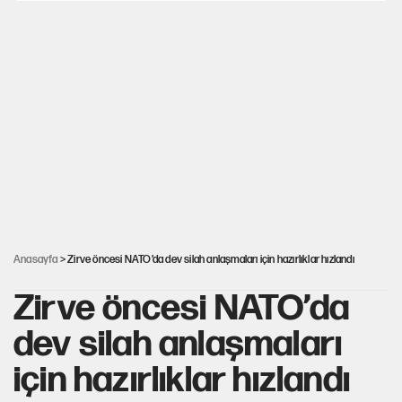
Avrupa'nın çöpü için Çukurova'yı ve Akdeniz'i feda etmeye
değer mi?
Mekke Anlaşması ile Türkiye savaşa çekiliyor
YENİ Parti’nin çerçeve yasa kararı belli oldu
Karadeniz’de dron saldırısına uğrayan NADEZHDA gemisi
Türkiye'ye geldi
Anasayfa
> Zirve öncesi NATO’da dev silah anlaşmaları için hazırlıklar hızlandı
Zirve öncesi NATO’da
dev silah anlaşmaları
için hazırlıklar hızlandı