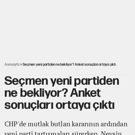
Mekke Anlaşması ile Türkiye savaşa çekiliyor
YENİ Parti’nin çerçeve yasa kararı belli oldu
Karadeniz’de dron saldırısına uğrayan NADEZHDA gemisi
Türkiye'ye geldi
Anasayfa
> Seçmen yeni partiden ne bekliyor? Anket sonuçları ortaya çıktı
Seçmen yeni partiden
ne bekliyor? Anket
sonuçları ortaya çıktı
CHP'de mutlak butlan kararının ardından
yeni parti tartışmaları sürerken, Nevşin