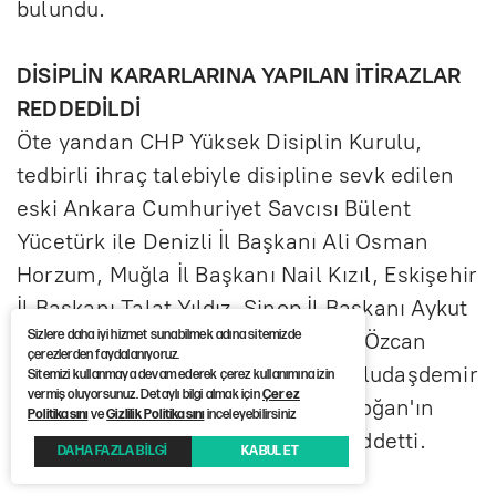
bulundu.
DİSİPLİN KARARLARINA YAPILAN İTİRAZLAR
REDDEDİLDİ
Öte yandan CHP Yüksek Disiplin Kurulu,
tedbirli ihraç talebiyle disipline sevk edilen
eski Ankara Cumhuriyet Savcısı Bülent
Yücetürk ile Denizli İl Başkanı Ali Osman
Horzum, Muğla İl Başkanı Nail Kızıl, Eskişehir
İl Başkanı Talat Yıldız, Sinop İl Başkanı Aykut
Sizlere daha iyi hizmet sunabilmek adına sitemizde
Cem Yalçınkaya, Düzce İl Başkanı Özcan
çerezlerden faydalanıyoruz.
Dağıstanlı, Kars İl Başkanı Onur Uludaşdemir
Sitemizi kullanmaya devam ederek çerez kullanımına izin
vermiş oluyorsunuz. Detaylı bilgi almak için
Çerez
ve Tunceli İl Başkanı Berkay Gündoğan'ın
Politikasını
ve
Gizlilik Politikasını
inceleyebilirsiniz
tedbir kararına yaptığı itirazları reddetti.
DAHA FAZLA BİLGİ
KABUL ET