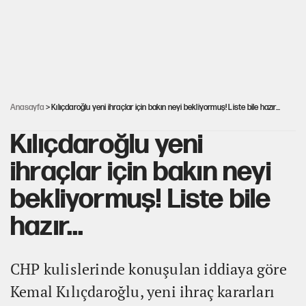
YENİ Parti’nin çerçeve yasa kararı belli oldu
Karadeniz’de dron saldırısına uğrayan NADEZHDA gemisi
Türkiye'ye geldi
Anasayfa
> Kılıçdaroğlu yeni ihraçlar için bakın neyi bekliyormuş! Liste bile hazır...
Kılıçdaroğlu yeni
ihraçlar için bakın neyi
bekliyormuş! Liste bile
hazır...
CHP kulislerinde konuşulan iddiaya göre
Kemal Kılıçdaroğlu, yeni ihraç kararları