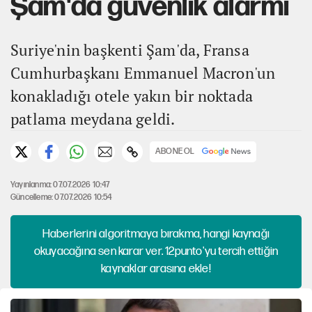
Şam'da güvenlik alarmı
Suriye'nin başkenti Şam'da, Fransa
Cumhurbaşkanı Emmanuel Macron'un
konakladığı otele yakın bir noktada
patlama meydana geldi.
ABONE OL
Yayınlanma: 07.07.2026 10:47
Güncelleme: 07.07.2026 10:54
Haberlerini algoritmaya bırakma, hangi kaynağı
okuyacağına sen karar ver. 12punto'yu tercih ettiğin
kaynaklar arasına ekle!