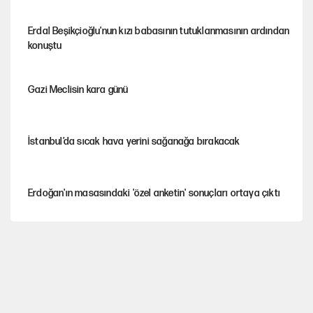
Erdal Beşikçioğlu'nun kızı babasının tutuklanmasının ardından
konuştu
Gazi Meclisin kara günü
İstanbul’da sıcak hava yerini sağanağa bırakacak
Erdoğan'ın masasındaki 'özel anketin' sonuçları ortaya çıktı
Avrupa'nın çöpü için Çukurova'yı ve Akdeniz'i feda etmeye
değer mi?
Mekke Anlaşması ile Türkiye savaşa çekiliyor