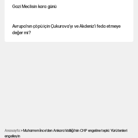
Gazi Meclisin kara günü
Avrupa'nın çöpü için Çukurova'yı ve Akdeniz'i feda etmeye
değer mi?
Karadeniz’de dron saldırısına uğrayan NADEZHDA gemisi
Türkiye'ye geldi
Miras kalan taşınmazların satışında yeni model
30’dan fazla belediye başkanı AKP'ye geçiyor
Güneş tutulması ne zaman yaşanacak?
Anasayfa
> Muharrem İnce'den Ankara Valiliği'nin CHP engeline tepki: Yürütenleri
engelleyin