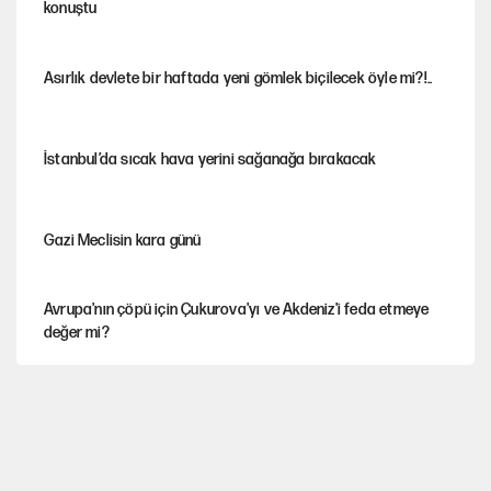
konuştu
Asırlık devlete bir haftada yeni gömlek biçilecek öyle mi?!..
İstanbul’da sıcak hava yerini sağanağa bırakacak
Gazi Meclisin kara günü
Avrupa'nın çöpü için Çukurova'yı ve Akdeniz'i feda etmeye
değer mi?
Karadeniz’de dron saldırısına uğrayan NADEZHDA gemisi
Türkiye'ye geldi
Miras kalan taşınmazların satışında yeni model