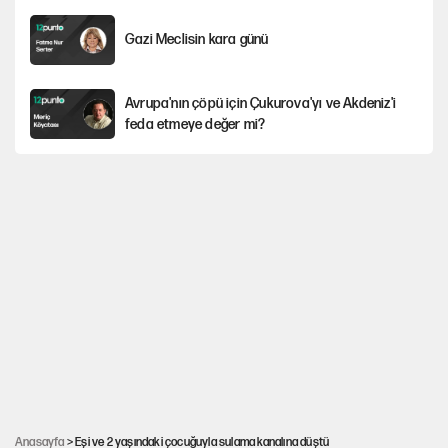
Gazi Meclisin kara günü
Avrupa'nın çöpü için Çukurova'yı ve Akdeniz'i
feda etmeye değer mi?
Karadeniz’de dron saldırısına uğrayan
NADEZHDA gemisi Türkiye'ye geldi
Miras kalan taşınmazların satışında yeni model
30’dan fazla belediye başkanı AKP'ye geçiyor
Güneş tutulması ne zaman yaşanacak?
Anasayfa
> Eşi ve 2 yaşındaki çocuğuyla sulama kanalına düştü