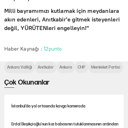
Milli bayramımızı kutlamak için meydanlara
akın edenleri, Anıtkabir’e gitmek isteyenleri
değil, YÜRÜTENleri engelleyin!"
Haber Kaynağı :
12punto
Ankara Valiliği
Anıtkabir
Ankara
CHP
Memleket Partisi
M
Çok Okunanlar
İstanbul’da yol ortasında kavga kamerada
Erdal Beşikçioğlu'nun kızı babasının tutuklanmasının ardından