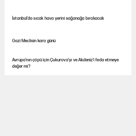
İstanbul’da sıcak hava yerini sağanağa bırakacak
Gazi Meclisin kara günü
Avrupa'nın çöpü için Çukurova'yı ve Akdeniz'i feda etmeye
değer mi?
Karadeniz’de dron saldırısına uğrayan NADEZHDA gemisi
Türkiye'ye geldi
Miras kalan taşınmazların satışında yeni model
30’dan fazla belediye başkanı AKP'ye geçiyor