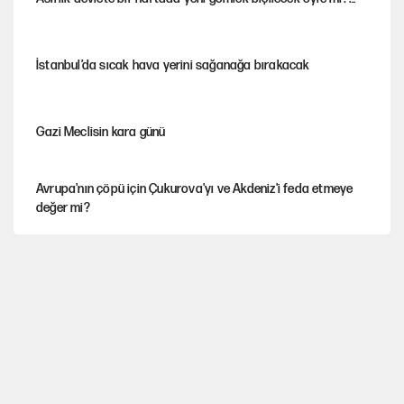
İstanbul’da sıcak hava yerini sağanağa bırakacak
Gazi Meclisin kara günü
Avrupa'nın çöpü için Çukurova'yı ve Akdeniz'i feda etmeye
değer mi?
Karadeniz’de dron saldırısına uğrayan NADEZHDA gemisi
Türkiye'ye geldi
Miras kalan taşınmazların satışında yeni model
30’dan fazla belediye başkanı AKP'ye geçiyor