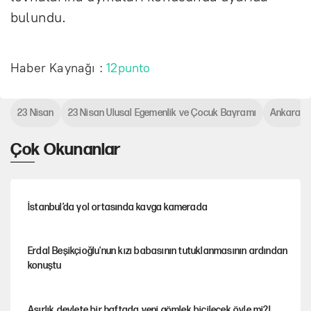
bulundu.
Haber Kaynağı :
12punto
23 Nisan
23 Nisan Ulusal Egemenlik ve Çocuk Bayramı
Ankara
Çok Okunanlar
İstanbul’da yol ortasında kavga kamerada
Erdal Beşikçioğlu'nun kızı babasının tutuklanmasının ardından
konuştu
Asırlık devlete bir haftada yeni gömlek biçilecek öyle mi?!..