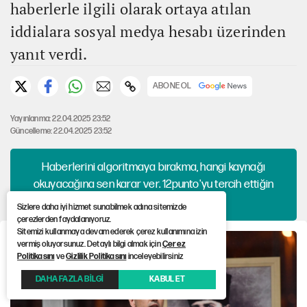
haberlerle ilgili olarak ortaya atılan
iddialara sosyal medya hesabı üzerinden
yanıt verdi.
ABONE OL
Yayınlanma: 22.04.2025 23:52
Güncelleme: 22.04.2025 23:52
Haberlerini algoritmaya bırakma, hangi kaynağı
okuyacağına sen karar ver. 12punto'yu tercih ettiğin
kaynaklar arasına ekle!
Sizlere daha iyi hizmet sunabilmek adına sitemizde
çerezlerden faydalanıyoruz.
Sitemizi kullanmaya devam ederek çerez kullanımına izin
vermiş oluyorsunuz. Detaylı bilgi almak için
Çerez
Politikasını
ve
Gizlilik Politikasını
inceleyebilirsiniz
DAHA FAZLA BİLGİ
KABUL ET