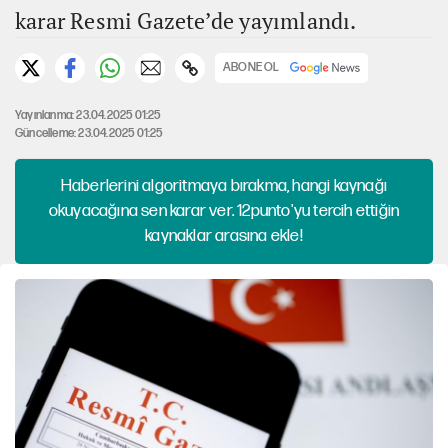
karar Resmi Gazete’de yayımlandı.
ABONE OL
Yayınlanma: 23.04.2025 01:25
Güncelleme: 23.04.2025 01:25
Haberlerini algoritmaya bırakma, hangi kaynağı
okuyacağına sen karar ver. 12punto'yu tercih ettiğin
kaynaklar arasına ekle!