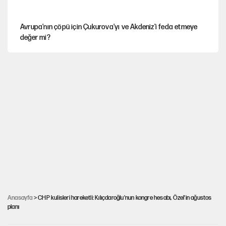
Avrupa'nın çöpü için Çukurova'yı ve Akdeniz'i feda etmeye
değer mi?
Mekke Anlaşması ile Türkiye savaşa çekiliyor
YENİ Parti’nin çerçeve yasa kararı belli oldu
Karadeniz’de dron saldırısına uğrayan NADEZHDA gemisi
Türkiye'ye geldi
Güneş tutulması ne zaman yaşanacak?
Anasayfa
> CHP kulisleri hareketli: Kılıçdaroğlu'nun kongre hesabı, Özel'in ağustos
planı