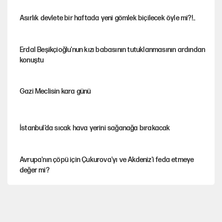
Asırlık devlete bir haftada yeni gömlek biçilecek öyle mi?!..
Erdal Beşikçioğlu'nun kızı babasının tutuklanmasının ardından
konuştu
Gazi Meclisin kara günü
İstanbul’da sıcak hava yerini sağanağa bırakacak
Avrupa'nın çöpü için Çukurova'yı ve Akdeniz'i feda etmeye
değer mi?
Mekke Anlaşması ile Türkiye savaşa çekiliyor