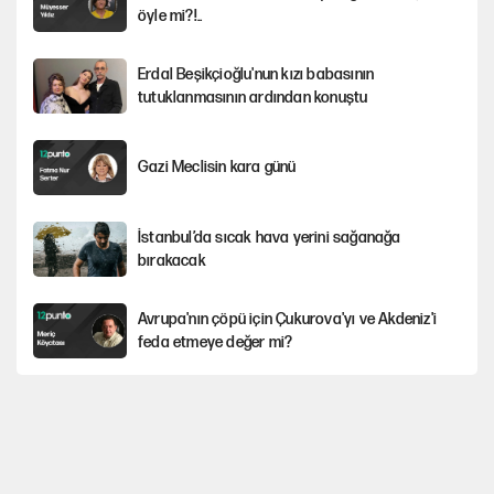
öyle mi?!..
Erdal Beşikçioğlu'nun kızı babasının
tutuklanmasının ardından konuştu
Gazi Meclisin kara günü
İstanbul’da sıcak hava yerini sağanağa
bırakacak
Avrupa'nın çöpü için Çukurova'yı ve Akdeniz'i
feda etmeye değer mi?
Mekke Anlaşması ile Türkiye savaşa çekiliyor
YENİ Parti’nin çerçeve yasa kararı belli oldu