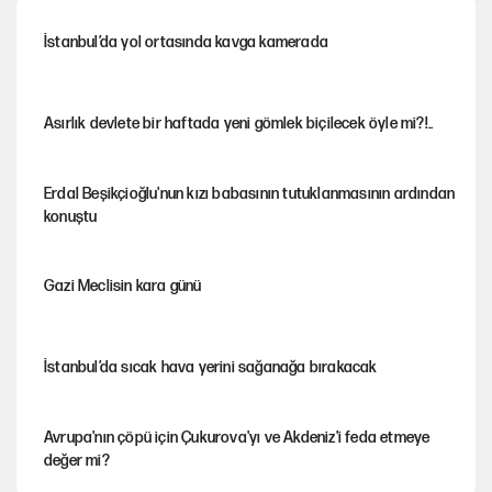
İstanbul’da yol ortasında kavga kamerada
Asırlık devlete bir haftada yeni gömlek biçilecek öyle mi?!..
Erdal Beşikçioğlu'nun kızı babasının tutuklanmasının ardından
konuştu
Gazi Meclisin kara günü
İstanbul’da sıcak hava yerini sağanağa bırakacak
Avrupa'nın çöpü için Çukurova'yı ve Akdeniz'i feda etmeye
değer mi?