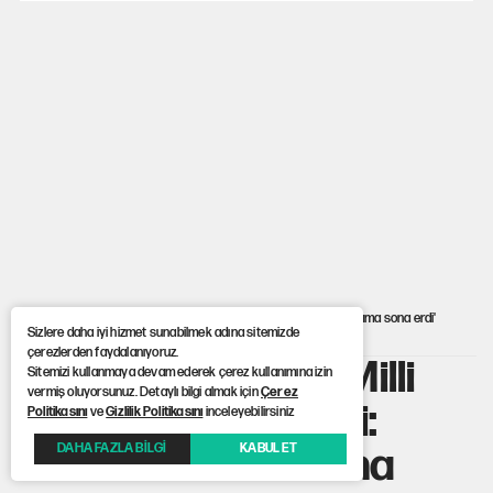
Mekke Anlaşması ile Türkiye savaşa çekiliyor
YENİ Parti’nin çerçeve yasa kararı belli oldu
Karadeniz’de dron saldırısına uğrayan NADEZHDA gemisi
Türkiye'ye geldi
Güneş tutulması ne zaman yaşanacak?
Anasayfa
> Neymar, Brezilya Milli Takımı’na veda etti: 'Denedim ama sona erdi'
Sizlere daha iyi hizmet sunabilmek adına sitemizde
çerezlerden faydalanıyoruz.
Neymar, Brezilya Milli
Sitemizi kullanmaya devam ederek çerez kullanımına izin
vermiş oluyorsunuz. Detaylı bilgi almak için
Çerez
Takımı’na veda etti:
Politikasını
ve
Gizlilik Politikasını
inceleyebilirsiniz
'Denedim ama sona
DAHA FAZLA BİLGİ
KABUL ET