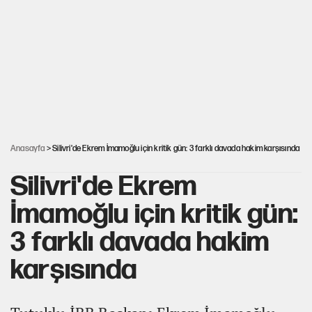
YENİ Parti’nin çerçeve yasa kararı belli oldu
Karadeniz’de dron saldırısına uğrayan NADEZHDA gemisi
Türkiye'ye geldi
Güneş tutulması ne zaman yaşanacak?
Anasayfa
> Silivri'de Ekrem İmamoğlu için kritik gün: 3 farklı davada hakim karşısında
Silivri'de Ekrem
İmamoğlu için kritik gün:
3 farklı davada hakim
karşısında