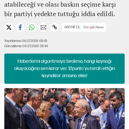
atabileceği ve olası baskın seçime karşı
bir partiyi yedekte tuttuğu iddia edildi.
ABONE OL
Yayınlanma: 06.07.2026 08:42
Güncelleme: 06.07.2026 08:44
Haberlerini algoritmaya bırakma, hangi kaynağı
okuyacağına sen karar ver. 12punto'yu tercih ettiğin
kaynaklar arasına ekle!