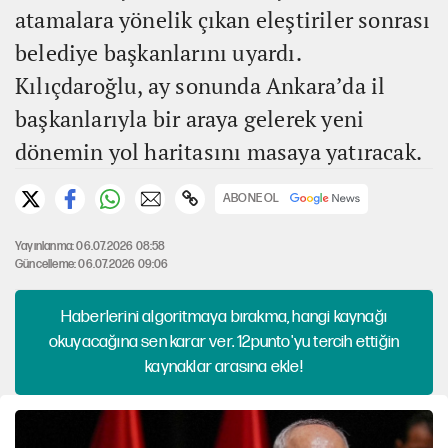
atamalara yönelik çıkan eleştiriler sonrası
belediye başkanlarını uyardı.
Kılıçdaroğlu, ay sonunda Ankara’da il
başkanlarıyla bir araya gelerek yeni
dönemin yol haritasını masaya yatıracak.
ABONE OL
Yayınlanma: 06.07.2026 08:58
Güncelleme: 06.07.2026 09:06
Haberlerini algoritmaya bırakma, hangi kaynağı
okuyacağına sen karar ver. 12punto'yu tercih ettiğin
kaynaklar arasına ekle!