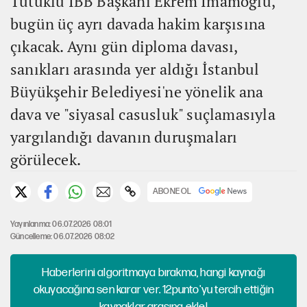
Tutuklu İBB Başkanı Ekrem İmamoğlu,
bugün üç ayrı davada hakim karşısına
çıkacak. Aynı gün diploma davası,
sanıkları arasında yer aldığı İstanbul
Büyükşehir Belediyesi'ne yönelik ana
dava ve "siyasal casusluk" suçlamasıyla
yargılandığı davanın duruşmaları
görülecek.
ABONE OL
Yayınlanma: 06.07.2026 08:01
Güncelleme: 06.07.2026 08:02
Haberlerini algoritmaya bırakma, hangi kaynağı
okuyacağına sen karar ver. 12punto'yu tercih ettiğin
kaynaklar arasına ekle!