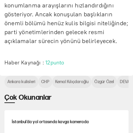
konumlanma arayışlarını hızlandırdığını
gösteriyor. Ancak konuşulan başlıkların
önemli bölümü henüz kulis bilgisi niteliğinde;
parti yönetimlerinden gelecek resmi
açıklamalar sürecin yönünü belirleyecek.
Haber Kaynağı :
12punto
Ankara kulisleri
CHP
Kemal Kılıçdaroğlu
Özgür Özel
DEVA P
Çok Okunanlar
İstanbul’da yol ortasında kavga kamerada