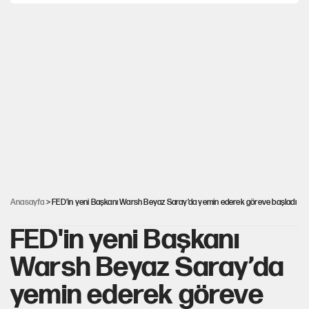
Şort giyen genç kadına bastonla saldırı
Çerçeve yasa kabul edildi, Ümit Özdağ'dan Güvenpark çağrısı
MHP'li vekil masaya yumruk vurdu, İYİ Partili vekilin üzerine
yürüdü!
30’dan fazla belediye başkanı AKP'ye geçiyor
Anasayfa
> FED'in yeni Başkanı Warsh Beyaz Saray’da yemin ederek göreve başladı
FED'in yeni Başkanı
Warsh Beyaz Saray’da
yemin ederek göreve