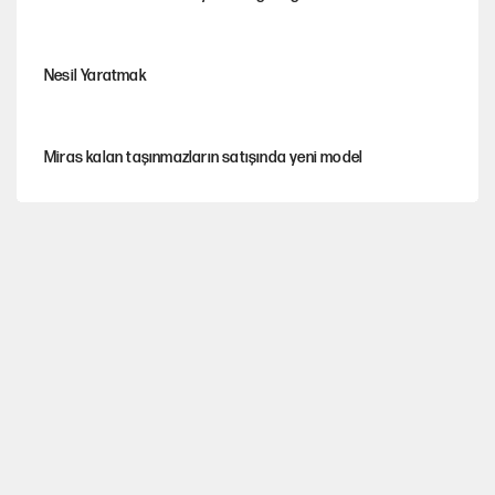
Nesil Yaratmak
Miras kalan taşınmazların satışında yeni model
Şort giyen genç kadına bastonla saldırı
Çerçeve yasa kabul edildi, Ümit Özdağ'dan Güvenpark çağrısı
MHP'li vekil masaya yumruk vurdu, İYİ Partili vekilin üzerine
yürüdü!
30’dan fazla belediye başkanı AKP'ye geçiyor